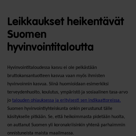
Leikkaukset heikentävät
Suomen
hyvinvointitaloutta
Hyvinvointitaloudessa kasvu ei ole pelkästään
bruttokansantuotteen kasvua vaan myös ihmisten
hyvinvoinnin kasvua. Siinä huomioidaan esimerkiksi
terveydenhuolto, koulutus, ympäristö ja sosiaalinen tasa-arvo
jo
talouden ohjauksessa ja erityisesti sen indikaattoreissa.
Suomen hyvinvointiyhteiskunta onkin perustunut tälle
käsitykselle pitkään. Se, että heikoimmasta pidetään huolta,
on auttanut Suomen yli koronakriisinkin yhtenä parhaimmin
onnistuneista maista maailmassa.