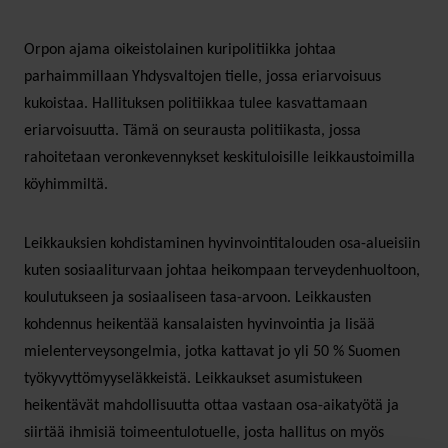
Orpon ajama oikeistolainen kuripolitiikka johtaa
parhaimmillaan Yhdysvaltojen tielle, jossa eriarvoisuus
kukoistaa. Hallituksen politiikkaa tulee kasvattamaan
eriarvoisuutta. Tämä on seurausta politiikasta, jossa
rahoitetaan veronkevennykset keskituloisille leikkaustoimilla
köyhimmiltä.
Leikkauksien kohdistaminen hyvinvointitalouden osa-alueisiin
kuten sosiaaliturvaan johtaa heikompaan terveydenhuoltoon,
koulutukseen ja sosiaaliseen tasa-arvoon. Leikkausten
kohdennus heikentää kansalaisten hyvinvointia ja lisää
mielenterveysongelmia, jotka kattavat jo yli 50 % Suomen
työkyvyttömyyseläkkeistä. Leikkaukset asumistukeen
heikentävät mahdollisuutta ottaa vastaan osa-aikatyötä ja
siirtää ihmisiä toimeentulotuelle, josta hallitus on myös