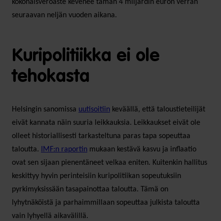
kokonaisveroaste kevenee tämän 4 miljardin euron verran
seuraavan neljän vuoden aikana.
Kuripolitiikka ei ole
tehokasta
Helsingin sanomissa
uutisoitiin
keväällä, että taloustieteilijät
eivät kannata näin suuria leikkauksia. Leikkaukset eivät ole
olleet historiallisesti tarkasteltuna paras tapa sopeuttaa
taloutta.
IMF:n raportin
mukaan kestävä kasvu ja inflaatio
ovat sen sijaan pienentäneet velkaa eniten. Kuitenkin hallitus
keskittyy hyvin perinteisiin kuripolitiikan sopeutuksiin
pyrkimyksissään tasapainottaa taloutta. Tämä on
lyhytnäköistä ja parhaimmillaan sopeuttaa julkista taloutta
vain lyhyellä aikavälillä.