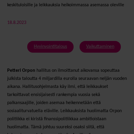
keskituloisille ja leikkauksia heikoimmassa asemassa oleville
18.8.2023
Hyvinvointitalous
Vaikuttaminen
Petteri Orpon
hallitus on ilmoittanut aikovansa sopeuttaa
julkista taloutta 4 miljardilla eurolla seuraavan neljän vuoden
aikana. Hallitusohjelmasta käy ilmi, että leikkaukset
tarkoittavat ensisijaisesti rankempia vuosia sekä
palkansaajille, joiden asemaa heikennetään että
sosiaaliturvatuella eläville. Leikkauksista huolimatta Orpon
politiikka ei kiristä finanssipolitiikkaa ambitioistaan
huolimatta. Tämä johtuu suureksi osaksi siitä, että