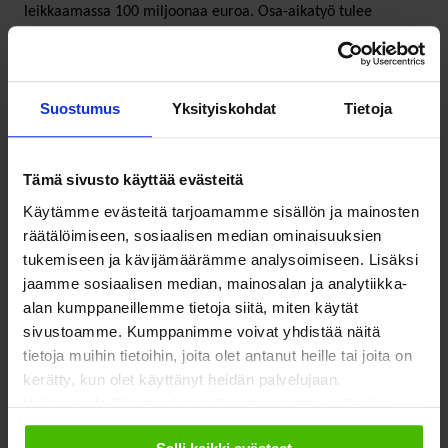
leikkaamassa 100 miljoonaa euroa. Osa-aikatyö tulee
todennäköisesti laskemaan ja sote-menot kasvamaan.
Hallitus on päättänyt arvopolitiikastaan ja se suosii
Suostumus
Yksityiskohdat
Tietoja
rikkaampia ja kurittaa pienituloisia ja palkansaajia. Hallitus
on päättänyt 400 miljoonan euron investointiohjelmasta,
jonka se rahoittaa myymällä valtion omaisuutta. Tämä ei ole
Tämä sivusto käyttää evästeitä
kestävää ottaen huomioon, että tämä hanke pitää lopettaa
Käytämme evästeitä tarjoamamme sisällön ja mainosten
tai rahoittaa velalla tulevaisuudessa.
räätälöimiseen, sosiaalisen median ominaisuuksien
tukemiseen ja kävijämäärämme analysoimiseen. Lisäksi
jaamme sosiaalisen median, mainosalan ja analytiikka-
Hallitus on leikkauspolitiikassaan unohtanut tarkastella
alan kumppaneillemme tietoja siitä, miten käytät
valtion tulopuolta. Suomen kokonaisveroasteen ennustetaan
sivustoamme. Kumppanimme voivat yhdistää näitä
laskevan 1,7 % neljän vuoden aikana. Kun verotulot laskevat
tietoja muihin tietoihin, joita olet antanut heille tai joita on
yhtä paljon kuin leikkaukset kasvavat, on finanssipolitiikan
kerätty, kun olet käyttänyt heidän palvelujaan.
nettovaikutus nolla. Haittaverot tulevat laskemaan vihreän
Valitsemalla "Yksityiskohdat" voit vaikuttaa sallimiisi
evästeisiin.
siirtymän edetessä.