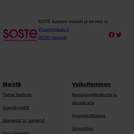
SOSTE Suomen sosiaali ja terveys ry
Yliopistonkatu 5
Faceboo
Twitte
00100 Helsinki
Meistä
Vaikuttaminen
Tietoa Sostesta
Kansalaisyhteiskunta ja
demokratia
Jäsenjärjestöt
Hyvinvointitalous
Jäsenedut ja -palvelut
Järjestöjen
Hae jäseneksi