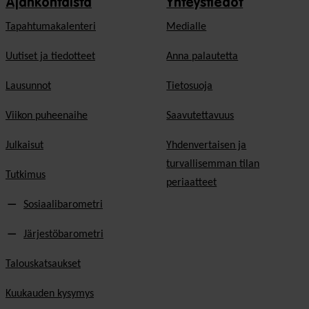
Ajankohtaista
Yhteystiedot
Tapahtumakalenteri
Medialle
Uutiset ja tiedotteet
Anna palautetta
Lausunnot
Tietosuoja
Viikon puheenaihe
Saavutettavuus
Julkaisut
Yhdenvertaisen ja
turvallisemman tilan
Tutkimus
periaatteet
Sosiaalibarometri
Järjestöbarometri
Talouskatsaukset
Kuukauden kysymys