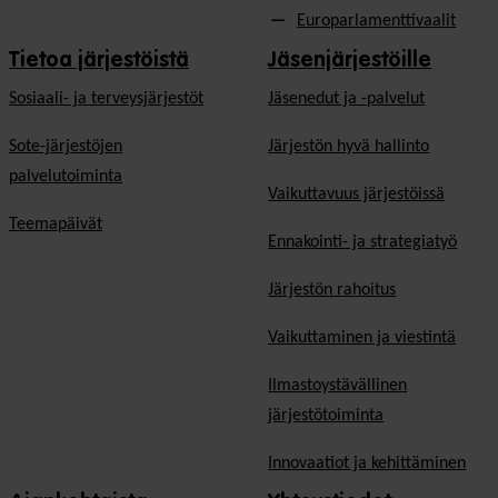
Europarlamenttivaalit
Tietoa järjestöistä
Jäsenjärjestöille
Sosiaali- ja terveysjärjestöt
Jäsen­edut ja -palvelut
Sote-järjestöjen
Järjestön hyvä hallinto
palvelutoiminta
Vaikuttavuus järjestöissä
Teemapäivät
Ennakointi- ja strategiatyö
Järjestön rahoitus
Vaikuttaminen ja viestintä
Ilmastoystävällinen
järjestötoiminta
Innovaatiot ja kehittäminen