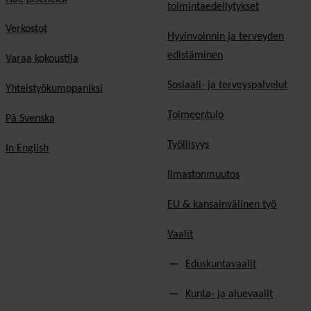
toimintaedellytykset
Verkostot
Hyvinvoinnin ja terveyden
edistäminen
Varaa kokoustila
Sosiaali- ja terveyspalvelut
Yhteistyökumppaniksi
Toimeentulo
På Svenska
Työllisyys
In English
Ilmastonmuutos
EU & kansainvälinen työ
Vaalit
Eduskuntavaalit
Kunta- ja aluevaalit