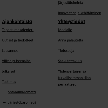
järjestötoiminta
Innovaatiot ja kehittäminen
Ajankohtaista
Yhteystiedot
Tapahtumakalenteri
Medialle
Uutiset ja tiedotteet
Anna palautetta
Lausunnot
Tietosuoja
Viikon puheenaihe
Saavutettavuus
Julkaisut
Yhdenvertaisen ja
turvallisemman tilan
Tutkimus
periaatteet
Sosiaalibarometri
Järjestöbarometri