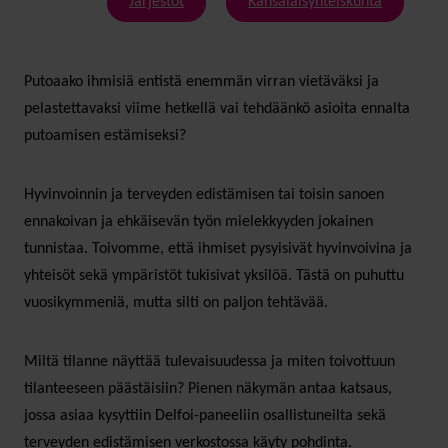
Järjestöt
Kansalaisyhteiskunta
Putoaako ihmisiä entistä enemmän virran vietäväksi ja
pelastettavaksi viime hetkellä vai tehdäänkö asioita ennalta
putoamisen estämiseksi?
Hyvinvoinnin ja terveyden edistämisen tai toisin sanoen
ennakoivan ja ehkäisevän työn mielekkyyden jokainen
tunnistaa. Toivomme, että ihmiset pysyisivät hyvinvoivina ja
yhteisöt sekä ympäristöt tukisivat yksilöä. Tästä on puhuttu
vuosikymmeniä, mutta silti on paljon tehtävää.
Miltä tilanne näyttää tulevaisuudessa ja miten toivottuun
tilanteeseen päästäisiin? Pienen näkymän antaa katsaus,
jossa asiaa kysyttiin Delfoi-paneeliin osallistuneilta sekä
terveyden edistämisen verkostossa käyty pohdinta.