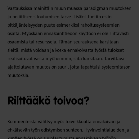
Vastauksissa mainittiin muun muassa paradigman muutoksen
ja poliittisen sitoutumisen tarve. Lisäksi tuotiin esiin
pitkäjänteisyyden puute esimerkiksi rahoitussysteemien
osalta. Myöskään ennakointitiedon käyttöön ei ole riittävästi
osaamista tai resursseja. Tämän seurauksena karsitaan
sieltä, mistä voidaan ja koska ennakoivasta työstä tulokset
realisoituvat vasta myöhemmin, siitä karsitaan. Tarvittava
ajattelutavan muutos on suuri, jotta tapahtuisi systeemitason
muutoksia.
Riittääkö toivoa?
Kommenteista välittyy myös toiveikkuutta ennakoivan ja
ehkäisevän työn edistymisen suhteen. Hyvinvointialueiden ja
kuntien työssä on suuntautumista ennakoivaan työhön.