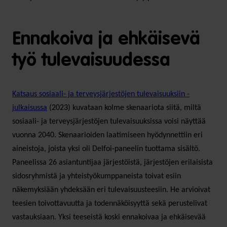
Ennakoiva ja ehkäisevä
työ tulevaisuudessa
Katsaus sosiaali- ja terveysjärjestöjen tulevaisuuksiin -
julkaisussa
(2023) kuvataan kolme skenaariota siitä, miltä
sosiaali- ja terveysjärjestöjen tulevaisuuksissa voisi näyttää
vuonna 2040. Skenaarioiden laatimiseen hyödynnettiin eri
aineistoja, joista yksi oli Delfoi-paneelin tuottama sisältö.
Paneelissa 26 asiantuntijaa järjestöistä, järjestöjen erilaisista
sidosryhmistä ja yhteistyökumppaneista toivat esiin
näkemyksiään yhdeksään eri tulevaisuusteesiin. He arvioivat
teesien toivottavuutta ja todennäköisyyttä sekä perustelivat
vastauksiaan. Yksi teeseistä koski ennakoivaa ja ehkäisevää