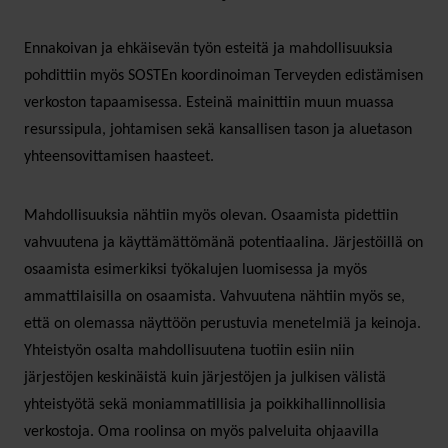
Ennakoivan ja ehkäisevän työn esteitä ja mahdollisuuksia
pohdittiin myös SOSTEn koordinoiman Terveyden edistämisen
verkoston tapaamisessa. Esteinä mainittiin muun muassa
resurssipula, johtamisen sekä kansallisen tason ja aluetason
yhteensovittamisen haasteet.
Mahdollisuuksia nähtiin myös olevan. Osaamista pidettiin
vahvuutena ja käyttämättömänä potentiaalina. Järjestöillä on
osaamista esimerkiksi työkalujen luomisessa ja myös
ammattilaisilla on osaamista. Vahvuutena nähtiin myös se,
että on olemassa näyttöön perustuvia menetelmiä ja keinoja.
Yhteistyön osalta mahdollisuutena tuotiin esiin niin
järjestöjen keskinäistä kuin järjestöjen ja julkisen välistä
yhteistyötä sekä moniammatillisia ja poikkihallinnollisia
verkostoja. Oma roolinsa on myös palveluita ohjaavilla