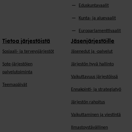
Eduskuntavaalit
Kunta- ja aluevaalit
Europarlamenttivaalit
Tietoa järjestöistä
Jäsenjärjestöille
Sosiaali- ja terveysjärjestöt
Jäsen­edut ja -palvelut
Sote-järjestöjen
Järjestön hyvä hallinto
palvelutoiminta
Vaikuttavuus järjestöissä
Teemapäivät
Ennakointi- ja strategiatyö
Järjestön rahoitus
Vaikuttaminen ja viestintä
Ilmastoystävällinen