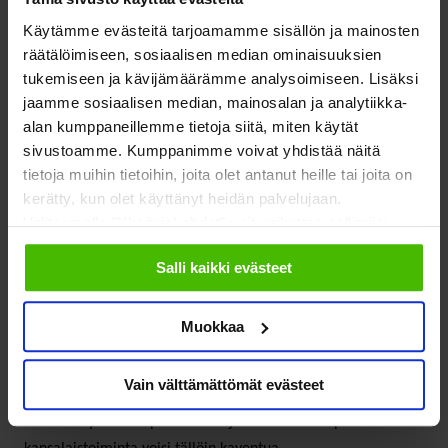
Käytämme evästeitä tarjoamamme sisällön ja mainosten
räätälöimiseen, sosiaalisen median ominaisuuksien
Järjestöjen rooli
tukemiseen ja kävijämäärämme analysoimiseen. Lisäksi
jaamme sosiaalisen median, mainosalan ja analytiikka-
ennakoivassa työssä
alan kumppaneillemme tietoja siitä, miten käytät
sivustoamme. Kumppanimme voivat yhdistää näitä
tietoja muihin tietoihin, joita olet antanut heille tai joita on
Järjestöjen roolista ennakoivassa ja ehkäisevässä työssä oli
kerätty, kun olet käyttänyt heidän palvelujaan.
panelisteilla erilaisia näkemyksiä. Toisaalta tuotiin esiin sitä,
Valitsemalla "Yksityiskohdat" voit vaikuttaa sallimiisi
että toimiakseen tulevaisuusorientoituneesti järjestöjen tulisi
evästeisiin.
itsekin lisätä näkökulman painotusta. Toisaalta järjestöjen
Salli kaikki evästeet
kuvattiin olevan sellaisia, jotka kulkevat tähän suuntaan tai
jotka nimenomaan toimivat vahvasti edistävän työn saralla.
Muokkaa
Niillä on erityisosaamista ja ne ovat kehityksen suuntaajia.
Pohdintana tuli esiin sekin, että sitooko ennakoivan ja
Vain välttämättömät evästeet
ehkäisevän työn tekeminen järjestöt yhä vahvemmin julkisen
sektorin hyvinvointipolitiikkaan ja omaehtoisempi