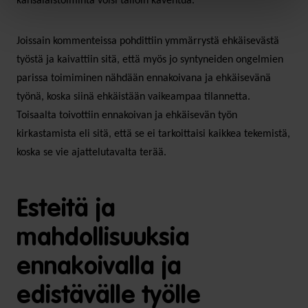
kansalaistoiminta voisi tällöin kaventua.
Joissain kommenteissa pohdittiin ymmärrystä ehkäisevästä
työstä ja kaivattiin sitä, että myös jo syntyneiden ongelmien
parissa toimiminen nähdään ennakoivana ja ehkäisevänä
työnä, koska siinä ehkäistään vaikeampaa tilannetta.
Toisaalta toivottiin ennakoivan ja ehkäisevän työn
kirkastamista eli sitä, että se ei tarkoittaisi kaikkea tekemistä,
koska se vie ajattelutavalta terää.
Esteitä ja
mahdollisuuksia
ennakoivalla ja
edistävälle työlle