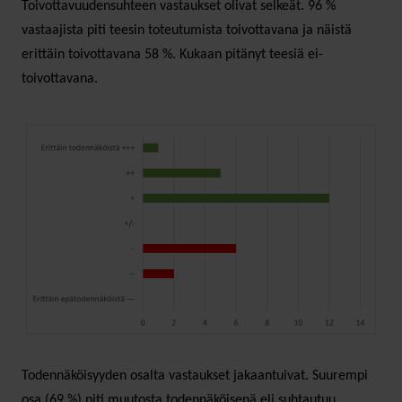
Toivottavuudensuhteen vastaukset olivat selkeät. 96 %
vastaajista piti teesin toteutumista toivottavana ja näistä
erittäin toivottavana 58 %. Kukaan pitänyt teesiä ei-
toivottavana.
Todennäköisyyden osalta vastaukset jakaantuivat. Suurempi
osa (69 %) piti muutosta todennäköisenä eli suhtautuu