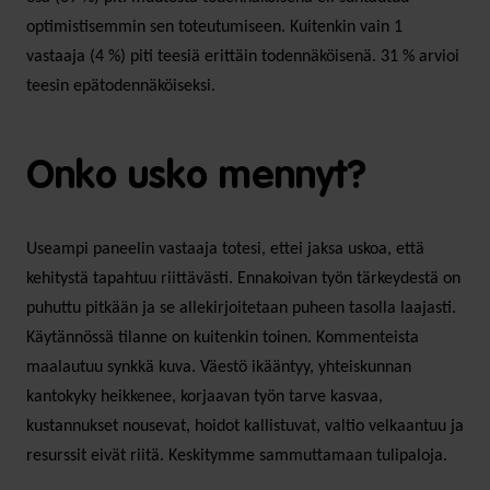
optimistisemmin sen toteutumiseen. Kuitenkin vain 1
vastaaja (4 %) piti teesiä erittäin todennäköisenä. 31 % arvioi
teesin epätodennäköiseksi.
Onko usko mennyt?
Useampi paneelin vastaaja totesi, ettei jaksa uskoa, että
kehitystä tapahtuu riittävästi. Ennakoivan työn tärkeydestä on
puhuttu pitkään ja se allekirjoitetaan puheen tasolla laajasti.
Käytännössä tilanne on kuitenkin toinen. Kommenteista
maalautuu synkkä kuva. Väestö ikääntyy, yhteiskunnan
kantokyky heikkenee, korjaavan työn tarve kasvaa,
kustannukset nousevat, hoidot kallistuvat, valtio velkaantuu ja
resurssit eivät riitä. Keskitymme sammuttamaan tulipaloja.