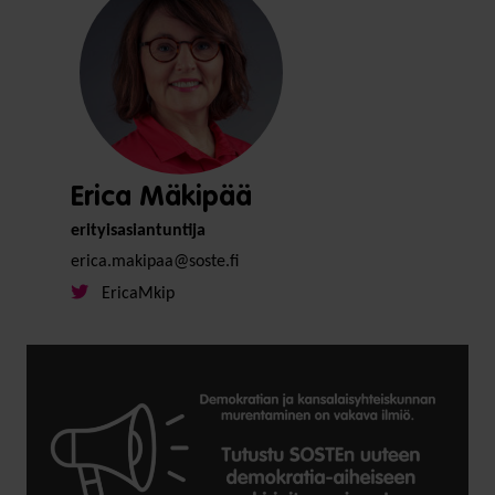
Erica Mäkipää
erityisasiantuntija
erica.makipaa@soste.fi
EricaMkip