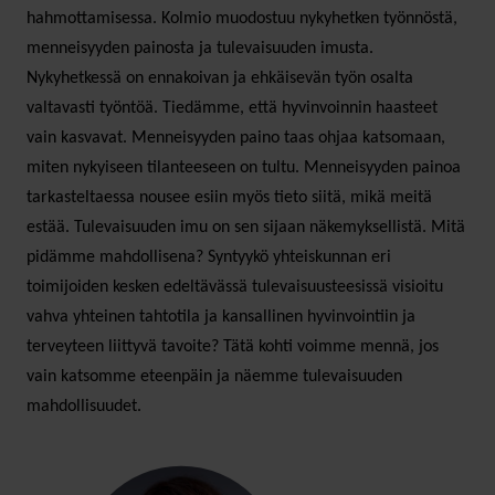
hahmottamisessa. Kolmio muodostuu nykyhetken työnnöstä,
menneisyyden painosta ja tulevaisuuden imusta.
Nykyhetkessä on ennakoivan ja ehkäisevän työn osalta
valtavasti työntöä. Tiedämme, että hyvinvoinnin haasteet
vain kasvavat. Menneisyyden paino taas ohjaa katsomaan,
miten nykyiseen tilanteeseen on tultu. Menneisyyden painoa
tarkasteltaessa nousee esiin myös tieto siitä, mikä meitä
estää. Tulevaisuuden imu on sen sijaan näkemyksellistä. Mitä
pidämme mahdollisena? Syntyykö yhteiskunnan eri
toimijoiden kesken edeltävässä tulevaisuusteesissä visioitu
vahva yhteinen tahtotila ja kansallinen hyvinvointiin ja
terveyteen liittyvä tavoite? Tätä kohti voimme mennä, jos
vain katsomme eteenpäin ja näemme tulevaisuuden
mahdollisuudet.