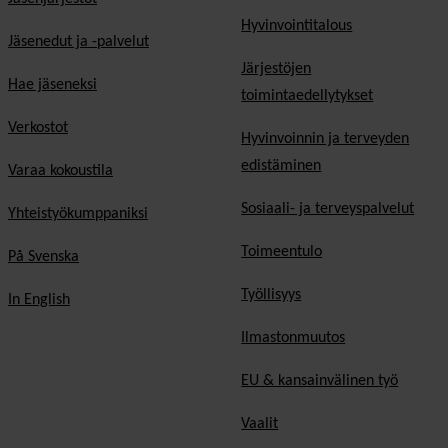
Hyvinvointitalous
Jäsenedut ja -palvelut
Järjestöjen
Hae jäseneksi
toimintaedellytykset
Verkostot
Hyvinvoinnin ja terveyden
edistäminen
Varaa kokoustila
Sosiaali- ja terveyspalvelut
Yhteistyökumppaniksi
Toimeentulo
På Svenska
Työllisyys
In English
Ilmastonmuutos
EU & kansainvälinen työ
Vaalit