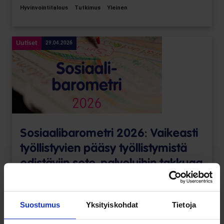
Hyvinvointitalous
Tutkimus
Yleinen
Uutiset
29.04.2026
Sosiaali­barometri 2026: Vaikeasti
työllistyvien pääsy työllistymistä
edistäviin sote-palveluihin takkuaa
Hyvinvoinnin ja terveyden edistäminen
Toimeentulo
Työllisyys
|
Sosiaalibarometri
Suostumus
Yksityiskohdat
Tietoja