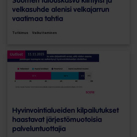
Suomen talouskasvu kiihtyisi ja
velkasuhde alenisi velkajarrun
vaatimaa tahtia
Tutkimus
Vaikuttaminen
Uutiset
11.11.2025
Hyvinvointialueiden kilpailutukset
haastavat järjestömuotoisia
palveluntuottajia