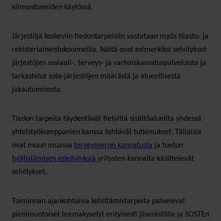
kiinnostuneiden käytössä.
Järjestöjä koskeviin tiedontarpeisiin vastataan myös tilasto- ja
rekisteriaineistokoonneilla. Näitä ovat esimerkiksi selvitykset
järjestöjen sosiaali-, terveys- ja varhaiskasvatuspalveluista ja
tarkastelut sote-järjestöjen määrästä ja alueellisesta
jakautumisesta.
Tiedon tarpeita täydentävät tietyiltä sisältöalueilta yhdessä
yhteistyökumppanien kanssa tehtävät tutkimukset. Tällaisia
ovat muun muassa
terveysveron kannatusta
ja tuetun
työllistämisen edellytyksiä
yritysten kannalta käsittelevät
selvitykset.
Toiminnan ajankohtaisia kehittämistarpeita palvelevat
pienimuotoiset teemakyselyt erityisesti jäsenistölle ja SOSTEn