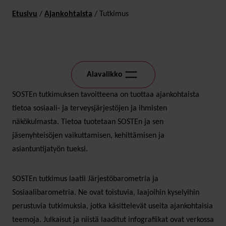
Etusivu
/
Ajankohtaista
/
Tutkimus
Alavalikko
SOSTEn tutkimuksen tavoitteena on tuottaa ajankohtaista
tietoa sosiaali- ja terveysjärjestöjen ja ihmisten
näkökulmasta. Tietoa tuotetaan SOSTEn ja sen
jäsenyhteisöjen vaikuttamisen, kehittämisen ja
asiantuntijatyön tueksi.
SOSTEn tutkimus laatii Järjestöbarometria ja
Sosiaalibarometria. Ne ovat toistuvia, laajoihin kyselyihin
perustuvia tutkimuksia, jotka käsittelevät useita ajankohtaisia
teemoja. Julkaisut ja niistä laaditut infografiikat ovat verkossa