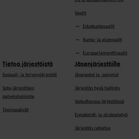
Vaalit
Eduskuntavaalit
Kunta- ja aluevaalit
Europarlamenttivaalit
Tietoa järjestöistä
Jäsenjärjestöille
Sosiaali- ja terveysjärjestöt
Jäsen­edut ja -palvelut
Sote-järjestöjen
Järjestön hyvä hallinto
palvelutoiminta
Vaikuttavuus järjestöissä
Teemapäivät
Ennakointi- ja strategiatyö
Järjestön rahoitus