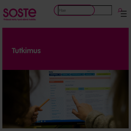
Siirry
Etsi
sisältöön
Tutkimus