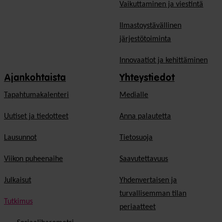
Vaikuttaminen ja viestintä
Ilmastoystävällinen
järjestötoiminta
Innovaatiot ja kehittäminen
Ajankohtaista
Yhteystiedot
Tapahtumakalenteri
Medialle
Uutiset ja tiedotteet
Anna palautetta
Lausunnot
Tietosuoja
Viikon puheenaihe
Saavutettavuus
Julkaisut
Yhdenvertaisen ja
turvallisemman tilan
Tutkimus
periaatteet