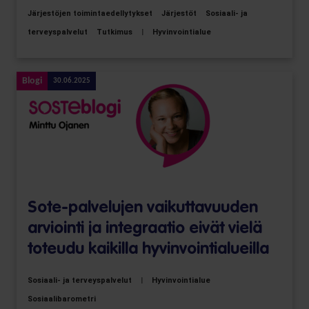
Järjestöjen toimintaedellytykset
Järjestöt
Sosiaali- ja
terveyspalvelut
Tutkimus
|
Hyvinvointialue
Blogi
30.06.2025
Sote-palvelujen vaikut­tavuuden
arviointi ja integraatio eivät vielä
toteudu kaikilla hyvin­vointi­alueilla
Sosiaali- ja terveyspalvelut
|
Hyvinvointialue
Sosiaalibarometri