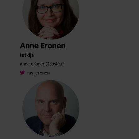
Anne Eronen
tutkija
anne.eronen@soste.fi
as_eronen