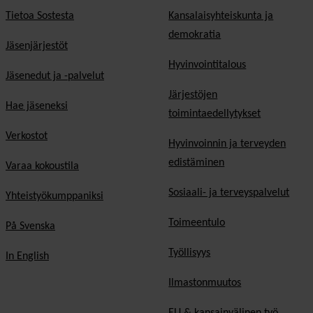
Tietoa Sostesta
Kansalaisyhteiskunta ja
demokratia
Jäsenjärjestöt
Hyvinvointitalous
Jäsenedut ja -palvelut
Järjestöjen
Hae jäseneksi
toimintaedellytykset
Verkostot
Hyvinvoinnin ja terveyden
edistäminen
Varaa kokoustila
Sosiaali- ja terveyspalvelut
Yhteistyökumppaniksi
Toimeentulo
På Svenska
Työllisyys
In English
Ilmastonmuutos
EU & kansainvälinen työ