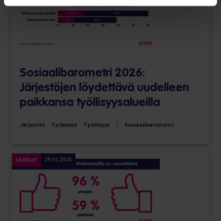
Sosiaalibarometri 2026:
Järjestöjen löydettävä uudelleen
paikkansa työllisyysalueilla
Järjestöt
Tutkimus
Työllisyys
|
Sosiaalibarometri
Uutiset
29.01.2026