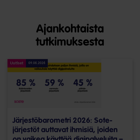
Ajankohtaista
tutkimuksesta
Uutiset
09.06.2026
Järjestöbarometri 2026: Sote-
järjestöt auttavat ihmisiä, joiden
on vaikea käyttää digipalveluita –