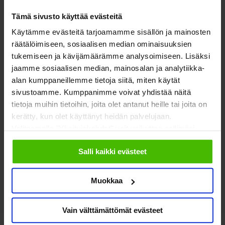
Blogi
11.03.2026
Tämä sivusto käyttää evästeitä
Käytämme evästeitä tarjoamamme sisällön ja mainosten
räätälöimiseen, sosiaalisen median ominaisuuksien
tukemiseen ja kävijämäärämme analysoimiseen. Lisäksi
jaamme sosiaalisen median, mainosalan ja analytiikka-
alan kumppaneillemme tietoja siitä, miten käytät
sivustoamme. Kumppanimme voivat yhdistää näitä
SOSTEn asiakas- ja
tietoja muihin tietoihin, joita olet antanut heille tai joita on
kerätty, kun olet käyttänyt heidän palvelujaan.
potilasturvallisuus­kysely kertoo
Valitsemalla "Yksityiskohdat" voit vaikuttaa sallimiisi
järjestöjen monipuolisesta roolista
evästeisiin.
kehittämistyössä
Salli kaikki evästeet
Järjestöt
Sosiaali- ja terveyspalvelut
Tutkimus
Muokkaa
Uutiset
03.02.2026
Vain välttämättömät evästeet