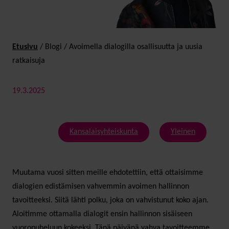
Etusivu
/
Blogi
/
Avoimella dialogilla osalli­suutta ja uusia
ratkaisuja
19.3.2025
Kansalaisyhteiskunta
Yleinen
Muutama vuosi sitten meille ehdotettiin, että ottaisimme
dialogien edistämisen vahvemmin avoimen hallinnon
tavoitteeksi. Siitä lähti polku, joka on vahvistunut koko ajan.
Aloitimme ottamalla dialogit ensin hallinnon sisäiseen
vuoropuheluun kokeeksi. Tänä päivänä vahva tavoitteemme