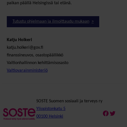
paikan päällä Helsingissä tai etänä.
Tutustu ohjelmaan ja ilmoittaudu mukaan
Katju Holkeri
katju.holkeri@gov.fi
finanssineuvos, osastopäällikkö
Valtionhallinnon kehittämisosasto
Valtiovarainministeriö
SOSTE Suomen sosiaali ja terveys ry
Yliopistonkatu 5
Faceboo
Twitte
00100 Helsinki