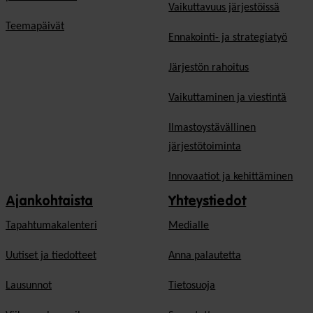
Vaikuttavuus järjestöissä
Teemapäivät
Ennakointi- ja strategiatyö
Järjestön rahoitus
Vaikuttaminen ja viestintä
Ilmastoystävällinen
järjestötoiminta
Innovaatiot ja kehittäminen
Ajankohtaista
Yhteystiedot
Tapahtumakalenteri
Medialle
Uutiset ja tiedotteet
Anna palautetta
Lausunnot
Tietosuoja