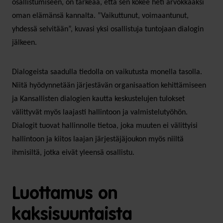
osallistumiseen, on tärkeää, että sen kokee heti arvokkaaksi
oman elämänsä kannalta. ”Vaikuttunut, voimaantunut,
yhdessä selvitään”, kuvasi yksi osallistuja tuntojaan dialogin
jälkeen.
Dialogeista saadulla tiedolla on vaikutusta monella tasolla.
Niitä hyödynnetään järjestävän organisaation kehittämiseen
ja Kansallisten dialogien kautta keskustelujen tulokset
välittyvät myös laajasti hallintoon ja valmistelutyöhön.
Dialogit tuovat hallinnolle tietoa, joka muuten ei välittyisi
hallintoon ja kiitos laajan järjestäjäjoukon myös niiltä
ihmisiltä, jotka eivät yleensä osallistu.
Luottamus on
kaksisuuntaista