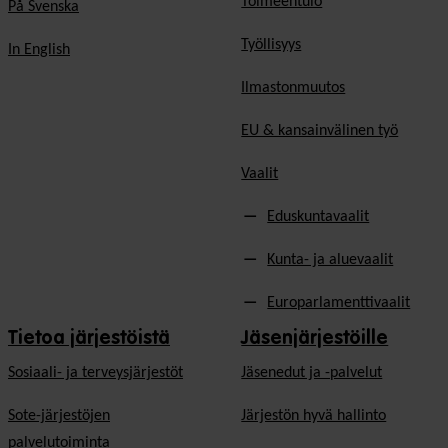
Toimeentulo
På Svenska
Työllisyys
In English
Ilmastonmuutos
EU & kansainvälinen työ
Vaalit
Eduskuntavaalit
Kunta- ja aluevaalit
Europarlamenttivaalit
Tietoa järjestöistä
Jäsenjärjestöille
Sosiaali- ja terveysjärjestöt
Jäsen­edut ja -palvelut
Sote-järjestöjen
Järjestön hyvä hallinto
palvelutoiminta