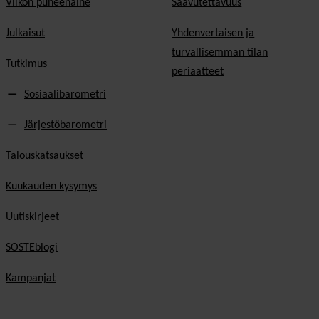
Viikon puheenaihe
Saavutettavuus
Julkaisut
Yhdenvertaisen ja
turvallisemman tilan
Tutkimus
periaatteet
Sosiaalibarometri
Järjestöbarometri
Talouskatsaukset
Kuukauden kysymys
Uutiskirjeet
SOSTEblogi
Kampanjat