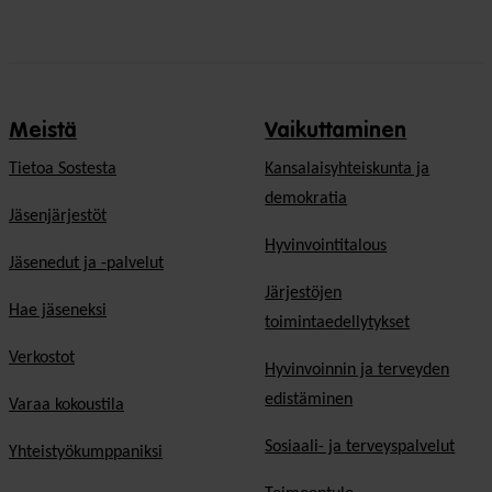
Meistä
Vaikuttaminen
Tietoa Sostesta
Kansalaisyhteiskunta ja
demokratia
Jäsenjärjestöt
Hyvinvointitalous
Jäsenedut ja -palvelut
Järjestöjen
Hae jäseneksi
toimintaedellytykset
Verkostot
Hyvinvoinnin ja terveyden
edistäminen
Varaa kokoustila
Sosiaali- ja terveyspalvelut
Yhteistyökumppaniksi