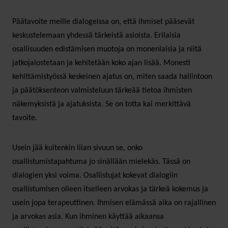
Päätavoite meille dialogeissa on, että ihmiset pääsevät
keskustelemaan yhdessä tärkeistä asioista. Erilaisia
osallisuuden edistämisen muotoja on monenlaisia ja niitä
jatkojalostetaan ja kehitetään koko ajan lisää. Monesti
kehittämistyössä keskeinen ajatus on, miten saada hallintoon
ja päätöksenteon valmisteluun tärkeää tietoa ihmisten
näkemyksistä ja ajatuksista. Se on totta kai merkittävä
tavoite.
Usein jää kuitenkin liian sivuun se, onko
osallistumistapahtuma jo sinällään mielekäs. Tässä on
dialogien yksi voima. Osallistujat kokevat dialogiin
osallistumisen olleen itselleen arvokas ja tärkeä kokemus ja
usein jopa terapeuttinen. Ihmisen elämässä aika on rajallinen
ja arvokas asia. Kun ihminen käyttää aikaansa