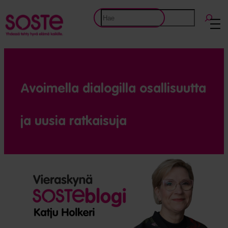
Etsi
Avoimella dialogilla osalli­suutta
ja uusia ratkaisuja