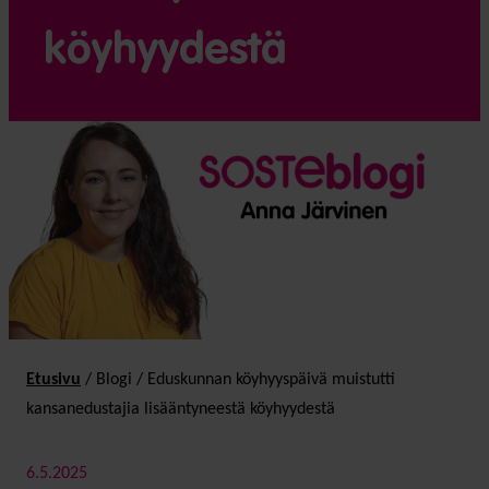
köyhyydestä
Etusivu
/
Blogi
/
Eduskunnan köyhyyspäivä muistutti
kansanedustajia lisääntyneestä köyhyydestä
6.5.2025