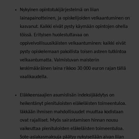
Nykyinen opintotukijärjestelmä on liian
lainapainotteinen, ja opiskelijoiden velkaantuminen on
kasvanut. Kaikki eivät pysty käymään opintojen ohella
töissä. Erityisen huolestuttavaa on
oppivelvollisuusikäisten velkaantuminen: kaikki eivät
pysty opiskelemaan pakollista toisen asteen tutkintoa
velkaantumatta. Valmistuvan maisterin
keskimääräinen laina rikkoo 30 000 euron rajan tällä
vaalikaudella.
Eläkkeensaajien asumislisän indeksijäädytys on
heikentänyt pienituloisten eläkeläisten toimeentuloa.
Iäkkään ihmisen mahdollisuudet muuttaa kodistaan
ovat rajalliset. Myös sairastamisen hinnan nousu
vaikeuttaa pienituloisten eläkeläisten toimeentuloa.
Sote-asiakasmaksuja päätyy nykyisellään aivan liian