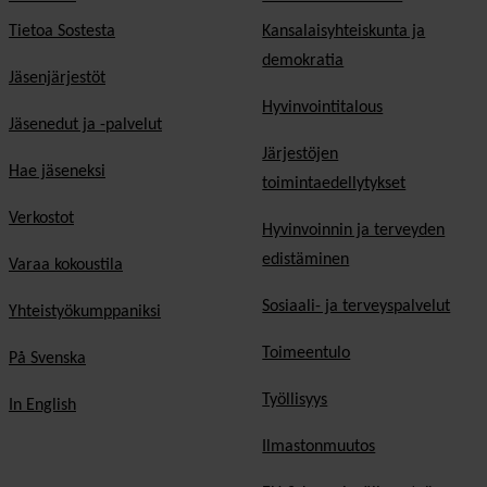
Tietoa Sostesta
Kansalaisyhteiskunta ja
demokratia
Jäsenjärjestöt
Hyvinvointitalous
Jäsenedut ja -palvelut
Järjestöjen
Hae jäseneksi
toimintaedellytykset
Verkostot
Hyvinvoinnin ja terveyden
edistäminen
Varaa kokoustila
Sosiaali- ja terveyspalvelut
Yhteistyökumppaniksi
Toimeentulo
På Svenska
Työllisyys
In English
Ilmastonmuutos