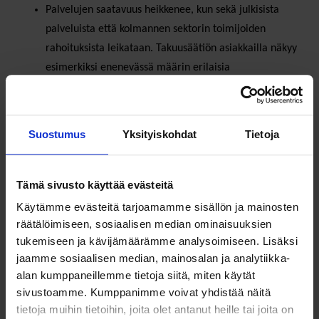
Palvelujen saatavuus
heikkenee, kun sekä julkisista
palveluista että kolmannen sektorin toimijoiden
rahoituksista leikataan. Takuusäätiön asiakkailla näkyy
esimerkiksi enenevässä määrin erilaisia
mielenterveyden haasteita ja rahapeliongelmia. Olisi
erittäin tärkeää, että tällaisten ongelmien
vähentämiseksi olisi riittävästi tarjolla varhaisen
Suostumus
Yksityiskohdat
Tietoja
puuttumisen malleja ja tukitoimia. Nämä ovat
perinteisesti olleet järjestöjen tekemää työtä, mutta
tämä edellyttää riittäviä resursseja. Mitä useampi
Tämä sivusto käyttää evästeitä
ihminen putoaa järjestöjen tukiverkostoista pois, sitä
Käytämme evästeitä tarjoamamme sisällön ja mainosten
kalliimmaksi se tulee yhteiskunnalle pitkällä
räätälöimiseen, sosiaalisen median ominaisuuksien
aikavälillä.
tukemiseen ja kävijämäärämme analysoimiseen. Lisäksi
jaamme sosiaalisen median, mainosalan ja analytiikka-
alan kumppaneillemme tietoja siitä, miten käytät
Ruoka-avun hakijoiden määrä on kasvanut kuusi vuotta
sivustoamme. Kumppanimme voivat yhdistää näitä
peräkkäin. Leikkaukset sosiaaliturvaan ovat lisänneet ja
tietoja muihin tietoihin, joita olet antanut heille tai joita on