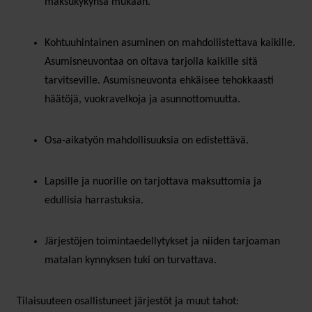
maksukykynsä mukaan.
Kohtuuhintainen asuminen on mahdollistettava kaikille.
Asumisneuvontaa on oltava tarjolla kaikille sitä
tarvitseville. Asumisneuvonta ehkäisee tehokkaasti
häätöjä, vuokravelkoja ja asunnottomuutta.
Osa-aikatyön mahdollisuuksia on edistettävä.
Lapsille ja nuorille on tarjottava maksuttomia ja
edullisia harrastuksia.
Järjestöjen toimintaedellytykset ja niiden tarjoaman
matalan kynnyksen tuki on turvattava.
Tilaisuuteen osallistuneet järjestöt ja muut tahot: