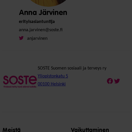
Anna Järvinen
erityisasiantuntija
anna.jarvinen@soste.fi
anjarvinen
SOSTE Suomen sosiaali ja terveys ry
Yliopistonkatu 5
Faceboo
Twitte
00100 Helsinki
Meistä
Vaikuttaminen