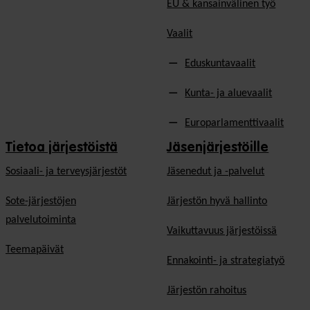
EU & kansainvälinen työ
Vaalit
Eduskuntavaalit
Kunta- ja aluevaalit
Europarlamenttivaalit
Tietoa järjestöistä
Jäsenjärjestöille
Sosiaali- ja terveysjärjestöt
Jäsen­edut ja -palvelut
Sote-järjestöjen
Järjestön hyvä hallinto
palvelutoiminta
Vaikuttavuus järjestöissä
Teemapäivät
Ennakointi- ja strategiatyö
Järjestön rahoitus