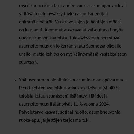
myös kaupunkien tarjoamien vuokra-asuntojen vuokrat
ylittävät usein hyväksyttävien asumismenojen
enimmäismäärät. Vuokravelkojen ja häätöjen määrä
on kasvanut. Aiemmat vuokravelat vaikeuttavat myös
uuden asunnon saamista. Tuloköyhyyteen perustuva
asunnottomuus on jo kerran saatu Suomessa oikealle
uralle, mutta kehitys on nyt kääntymässä vastakkaiseen
suuntaan.
Yhä useamman pientiuloisen asuminen on epävarmaa.
Pienituloisten asumiskustannusrasitteisuus (yli 40 %
tuloista kuluu asumiseen) lisääntyy. Häädöt ja
asunnottomuus lisääntyivät 11 % vuonna 2024.
Palvelutarve kasvaa: sosiaalihuolto, asumisneuvonta,
ruoka-apu, järjestöjen tarjoama tuki.