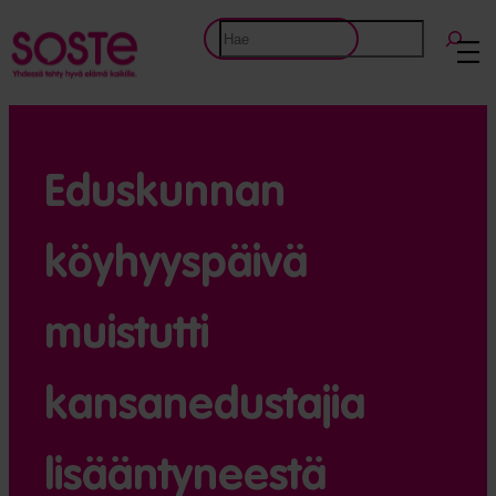
Etsi
Eduskunnan
köyhyyspäivä
muistutti
kansanedustajia
lisääntyneestä