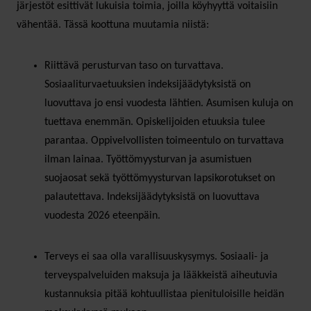
järjestöt esittivät lukuisia toimia, joilla köyhyyttä voitaisiin
vähentää. Tässä koottuna muutamia niistä:
Riittävä perusturvan taso on turvattava.
Sosiaaliturvaetuuksien indeksijäädytyksistä on
luovuttava jo ensi vuodesta lähtien. Asumisen kuluja on
tuettava enemmän. Opiskelijoiden etuuksia tulee
parantaa. Oppivelvollisten toimeentulo on turvattava
ilman lainaa. Työttömyysturvan ja asumistuen
suojaosat sekä työttömyysturvan lapsikorotukset on
palautettava. Indeksijäädytyksistä on luovuttava
vuodesta 2026 eteenpäin.
Terveys ei saa olla varallisuuskysymys. Sosiaali- ja
terveyspalveluiden maksuja ja lääkkeistä aiheutuvia
kustannuksia pitää kohtuullistaa pienituloisille heidän