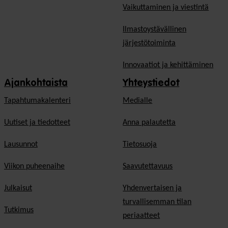
Vaikuttaminen ja viestintä
Ilmastoystävällinen
järjestötoiminta
Innovaatiot ja kehittäminen
Ajankohtaista
Yhteystiedot
Tapahtumakalenteri
Medialle
Uutiset ja tiedotteet
Anna palautetta
Lausunnot
Tietosuoja
Viikon puheenaihe
Saavutettavuus
Julkaisut
Yhdenvertaisen ja
turvallisemman tilan
Tutkimus
periaatteet