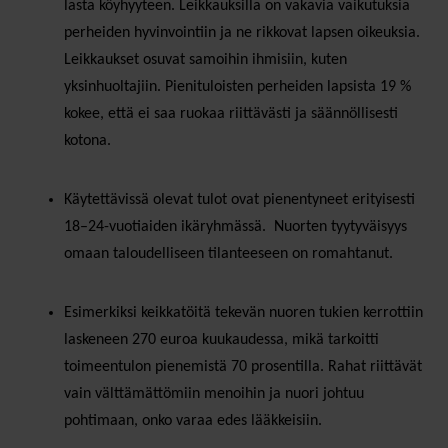
lasta köyhyyteen. Leikkauksilla on vakavia vaikutuksia
perheiden hyvinvointiin ja ne rikkovat lapsen oikeuksia.
Leikkaukset osuvat samoihin ihmisiin, kuten
yksinhuoltajiin. Pienituloisten perheiden lapsista 19 %
kokee, että ei saa ruokaa riittävästi ja säännöllisesti
kotona.
Käytettävissä olevat tulot ovat pienentyneet erityisesti
18–24-vuotiaiden ikäryhmässä. Nuorten tyytyväisyys
omaan taloudelliseen tilanteeseen on romahtanut.
Esimerkiksi keikkatöitä tekevän nuoren tukien kerrottiin
laskeneen 270 euroa kuukaudessa, mikä tarkoitti
toimeentulon pienemistä 70 prosentilla. Rahat riittävät
vain välttämättömiin menoihin ja nuori johtuu
pohtimaan, onko varaa edes lääkkeisiin.