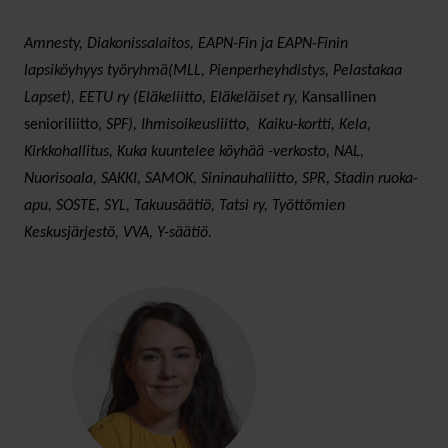
Amnesty, Diakonissalaitos, EAPN-Fin ja EAPN-Finin
lapsiköyhyys työryhmä(MLL, Pienperheyhdistys, Pelastakaa
Lapset), EETU ry (Eläkeliitto, Eläkeläiset ry,
Kansallinen
senioriliitto,
SPF), Ihmisoikeusliitto, Kaiku-kortti, Kela,
Kirkkohallitus, Kuka kuuntelee köyhää -verkosto, NAL,
Nuorisoala, SAKKI, SAMOK, Sininauhaliitto, SPR, Stadin ruoka-
apu, SOSTE, SYL, Takuusäätiö, Tatsi ry, Työttömien
Keskusjärjestö, VVA, Y-säätiö.