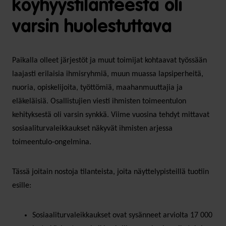
köyhyystilanteesta oli
varsin huolestuttava
Paikalla olleet järjestöt ja muut toimijat kohtaavat työssään
laajasti erilaisia ihmisryhmiä, muun muassa lapsiperheitä,
nuoria, opiskelijoita, työttömiä, maahanmuuttajia ja
eläkeläisiä. Osallistujien viesti ihmisten toimeentulon
kehityksestä oli varsin synkkä. Viime vuosina tehdyt mittavat
sosiaaliturvaleikkaukset näkyvät ihmisten arjessa
toimeentulo-ongelmina.
Tässä joitain nostoja tilanteista, joita näyttelypisteillä tuotiin
esille:
Sosiaaliturvaleikkaukset ovat sysänneet arviolta 17 000