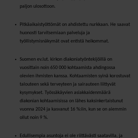
paljon ulosottoon.
Pitkäaikaistyöttömät on ahdistettu nurkkaan. He saavat
huonosti tarvitsemiaan palveluja ja
työllistymisnäkymät ovat entistä heikommat.
Suomen ev.lut. kirkon diakoniatyöntekijöillä on
vuosittain noin 650 000 kohtaamista ahdingossa
olevien ihmisten kanssa. Kohtaamisten syinä korostuvat
talouteen sekä terveyteen ja sairauteen liittyvät
kysymykset. Työssäkäyvien asiakkaidenmäärä
diakonian kohtaamisissa on lähes kaksinkertaistunut
vuonna 2024 ja kasvanut 16 %:iin, kun se on aiemmin
ollut noin 9 %.
Edullisempia asuntoja ei ole riittävästi saatavilla, ja