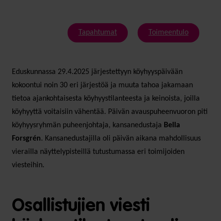
Tapahtumat
Toimeentulo
Eduskunnassa 29.4.2025 järjestettyyn köyhyyspäivään
kokoontui noin 30 eri järjestöä ja muuta tahoa jakamaan
tietoa ajankohtaisesta köyhyystilanteesta ja keinoista, joilla
köyhyyttä voitaisiin vähentää. Päivän avauspuheenvuoron piti
köyhyysryhmän puheenjohtaja, kansanedustaja
Bella
Forsgrén
. Kansanedustajilla oli päivän aikana mahdollisuus
vierailla näyttelypisteillä tutustumassa eri toimijoiden
viesteihin.
Osallistujien viesti