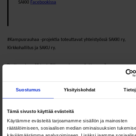
SAKKI
Facebookissa
#Kampusrauhaa -projektia toteuttavat yhteistyössä SAKKI ry,
Kirkkohallitus ja SAKU ry.
[button class=”” text=”Jäsensarjan osa 1: Hope ry”
url=”https://www.soste.fi/blogikirjoitus/yhteinen-
valittamisen-kulttuuri-auttaa-meita-kaikkia-sosten-uuden-
Suostumus
Yksityiskohdat
Tieto
jasenesittelysarjan-aloittaa-hope-ry/” ]
[button class=”” text=”Jäsensarjan osa 2: Crohn ja Colitis ry”
Tämä sivusto käyttää evästeitä
url=”https://www.soste.fi/blogikirjoitus/onneksi-loysin-tieni-
Käytämme evästeitä tarjoamamme sisällön ja mainosten
tahan-jarjestoon-crohn-ja-colitis-ry-tukee-suolistosairauksia-
räätälöimiseen, sosiaalisen median ominaisuuksien tukemise
sairastavia/” ]
kävijämäärämme analysoimiseen. Lisäksi jaamme sosiaalis