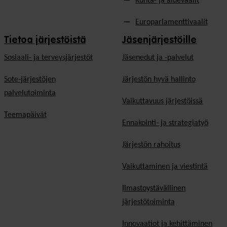
Kunta- ja aluevaalit
Europarlamenttivaalit
Tietoa järjestöistä
Jäsenjärjestöille
Sosiaali- ja terveysjärjestöt
Jäsen­edut ja -palvelut
Sote-järjestöjen
Järjestön hyvä hallinto
palvelutoiminta
Vaikuttavuus järjestöissä
Teemapäivät
Ennakointi- ja strategiatyö
Järjestön rahoitus
Vaikuttaminen ja viestintä
Ilmastoystävällinen
järjestötoiminta
Innovaatiot ja kehittäminen