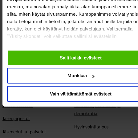
median, mainosalan ja analytiikka-alan kumppaneillemme tie
siitä, miten käytät sivustoamme. Kumppanimme voivat yhdis
näitä tietoja muihin tietoihin, joita olet antanut heille tai joita o
kerätty, kun olet käyttänyt heidän palvelujaan. Valitsemalla
SOSTE Suomen sosiaali ja terveys ry
"Yksityiskohdat" voit vaikuttaa sallimiisi evästeisiin.
Yliopistonkatu 5
Faceboo
Twitte
00100 Helsinki
Salli kaikki evästeet
Muokkaa
Vain välttämättömät evästeet
Meistä
Vaikuttaminen
Tietoa Sostesta
Kansalaisyhteiskunta ja
demokratia
Jäsenjärjestöt
Hyvinvointitalous
Jäsenedut ja -palvelut