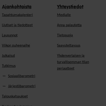
Ajankohtaista
Yhteystiedot
Tapahtumakalenteri
Medialle
Uutiset ja tiedotteet
Anna palautetta
Lausunnot
Tietosuoja
Viikon puheenaihe
Saavutettavuus
Julkaisut
Yhdenvertaisen ja
turvallisemman tilan
Tutkimus
periaatteet
Sosiaalibarometri
Järjestöbarometri
Talouskatsaukset