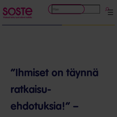
Etsi
”Ihmiset on täynnä
ratkaisu­
ehdotuksia!” –