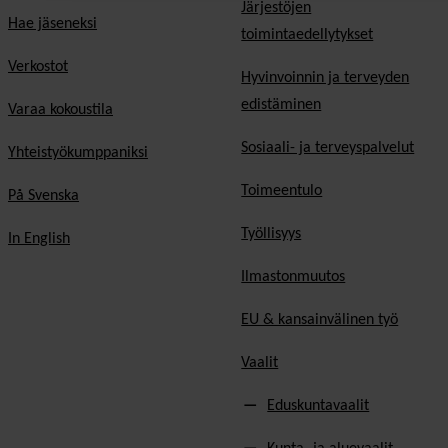
Järjestöjen
Hae jäseneksi
toimintaedellytykset
Verkostot
Hyvinvoinnin ja terveyden
edistäminen
Varaa kokoustila
Sosiaali- ja terveyspalvelut
Yhteistyökumppaniksi
Toimeentulo
På Svenska
Työllisyys
In English
Ilmastonmuutos
EU & kansainvälinen työ
Vaalit
Eduskuntavaalit