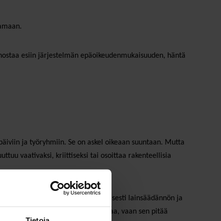
tamaan.
ai nostaa esiin järjestelmän epäoikeudenmukaisuuden, häntä
iviin ja työryhmiin. Se on askel oikeaan suuntaan. Mutta
tuu vaativaksi, kriittiseksi tai osoittaa rakenteellisia
listuvat tiiviisti ja järjestelmällisesti lainsäädännön ja
lla silmänlumetta tai sijaistoimintaa, vaan sen pitää
Tietoja