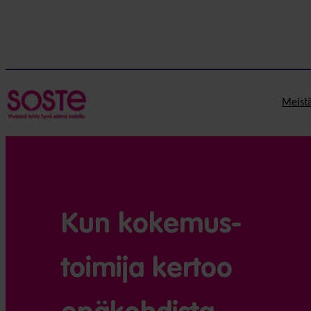
Meist
Kun kokemus­
toimija kertoo