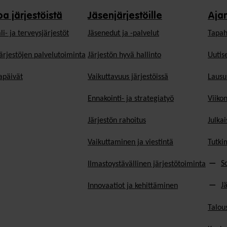
oa järjestöistä
Jäsenjärjestöille
Aja
li- ja terveysjärjestöt
Jäsen­edut ja -palvelut
Tapah
ärjestöjen palvelutoiminta
Järjestön hyvä hallinto
Uutise
päivät
Vaikuttavuus järjestöissä
Lausu
Ennakointi- ja strategiatyö
Viiko
Järjestön rahoitus
Julkai
Vaikuttaminen ja viestintä
Tutki
S
Ilmastoystävällinen järjestötoiminta
J
Innovaatiot ja kehittäminen
Talou