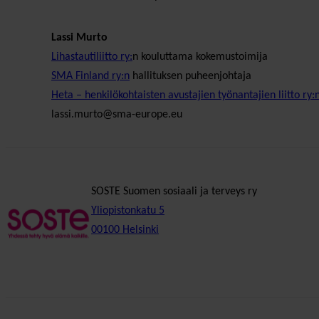
Lassi Murto
Lihastautiliitto ry:
n kouluttama kokemustoimija
SMA Finland ry:n
hallituksen puheenjohtaja
Heta – henkilökohtaisten avustajien työnantajien liitto ry:
lassi.murto@sma-europe.eu
SOSTE Suomen sosiaali ja terveys ry
Yliopistonkatu 5
00100 Helsinki