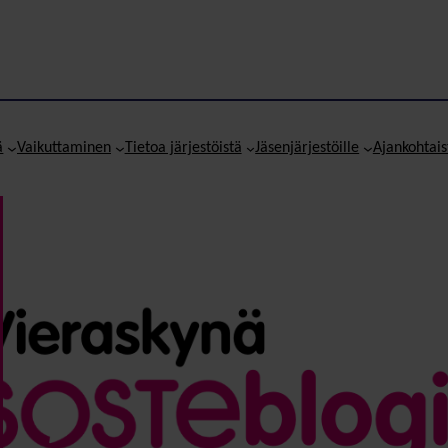
ä
Vaikuttaminen
Tietoa järjestöistä
Jäsenjärjestöille
Ajankohtais