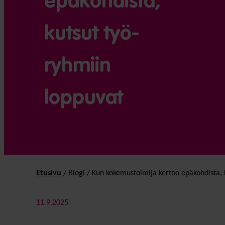
epä­kohdista,
kutsut työ­
ryhmiin
loppuvat
Etusivu
/
Blogi
/
Kun kokemus­toimija kertoo epä­kohdista, 
11.9.2025