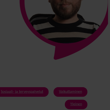
Sosiaali- ja terveyspalvelut
Vaikuttaminen
Yleinen