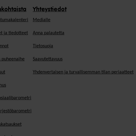
nkohtaista
Yhteystiedot
tumakalenteri
Medialle
t ja tiedotteet
Anna palautetta
nnot
Tietosuoja
n puheenaihe
Saavutettavuus
sut
Yhdenvertaisen ja turvallisemman tilan periaatteet
mus
osiaalibarometri
ärjestöbarometri
skatsaukset