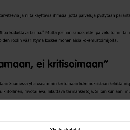
arvitsevia ja niitä käyttäviä ihmisiä, jotta palveluja pystytään paran
lipa koskettava tarina.” Mutta jos hän sanoo, ettei palvelu toimi, t
joiden roolin vääristymä koskee monenlaisia kokemustoimijoita.
tamaan, ei kritisoimaan”
tsutaan Suomessa yhä useammin kertomaan kokemuksistaan kehittämispä
iitollinen, myötäilevä, liikuttava tarinankertoja. Silloin kun ääni muut
tiot varmistamaan, että vammaiset henkilöt ja heidän edustajansa osal
n ele, vaan ihmisoikeudellinen velvollisuus. Kokemustoimijuus ei saa o
Yksityiskohdat