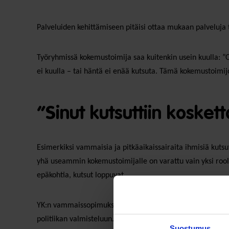
Palveluiden kehittämiseen pitäisi ottaa mukaan palveluja t
Työryhmissä kokemustoimija saa kuitenkin usein kuulla: ”O
ei kuulla – tai häntä ei enää kutsuta. Tämä kokemustoimi
”Sinut kutsuttiin kosket
Esimerkiksi vammaisia ja pitkäaikaissairaita ihmisiä ku
yhä useammin kokemustoimijalle on varattu vain yksi rooli: k
epäkohtia, kutsut loppuvat.
YK:n vammaissopimuksen (CRPD) artikla 4 § 3 velvoittaa val
politiikan valmisteluun. Osallistuminen ei ole hyvän tahdo
Suostumus