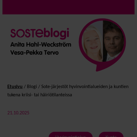
Etusivu
/
Blogi
/
Sote-järjestöt hyvin­vointi­alueiden ja kuntien
tukena kriisi- tai häiriö­tilanteissa
21.10.2025