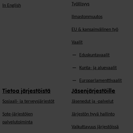
Työllisyys
In English
Ilmastonmuutos
EU & kansainvälinen työ
Vaalit
Eduskuntavaalit
Kunta- ja aluevaalit
Europarlamenttivaalit
Tietoa järjestöistä
Jäsenjärjestöille
Sosiaali- ja terveysjärjestöt
Jäsen­edut ja -palvelut
Sote-järjestöjen
Järjestön hyvä hallinto
palvelutoiminta
Vaikuttavuus järjestöissä