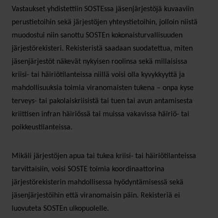
Vastaukset yhdistettiin SOSTEssa jäsenjärjestöjä kuvaaviin
perustietoihin sekä järjestöjen yhteystietoihin, jolloin niistä
muodostui niin sanottu SOSTEn kokonaisturvallisuuden
järjestörekisteri. Rekisteristä saadaan suodatettua, miten
jäsenjärjestöt näkevät nykyisen roolinsa sekä millaisissa
kriisi- tai häiriötilanteissa niillä voisi olla kyvykkyyttä ja
mahdollisuuksia toimia viranomaisten tukena – onpa kyse
terveys- tai pakolaiskriisistä tai tuen tai avun antamisesta
kriittisen infran häiriössä tai muissa vakavissa häiriö- tai
poikkeustilanteissa.
Mikäli järjestöjen apua tai tukea kriisi- tai häiriötilanteissa
tarvittaisiin, voisi SOSTE toimia koordinaattorina
järjestörekisterin mahdollisessa hyödyntämisessä sekä
jäsenjärjestöihin että viranomaisin päin. Rekisteriä ei
luovuteta SOSTEn ulkopuolelle.