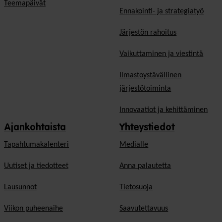
Teemapäivät
Ennakointi- ja strategiatyö
Järjestön rahoitus
Vaikuttaminen ja viestintä
Ilmastoystävällinen
järjestötoiminta
Innovaatiot ja kehittäminen
Ajankohtaista
Yhteystiedot
Tapahtumakalenteri
Medialle
Uutiset ja tiedotteet
Anna palautetta
Lausunnot
Tietosuoja
Viikon puheenaihe
Saavutettavuus