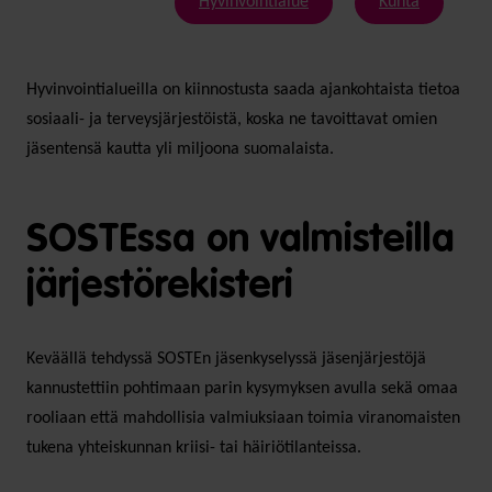
Hyvinvointialue
Kunta
Hyvinvointialueilla on kiinnostusta saada ajankohtaista tietoa
sosiaali- ja terveysjärjestöistä, koska ne tavoittavat omien
jäsentensä kautta yli miljoona suomalaista.
SOSTEssa on valmisteilla
järjestörekisteri
Keväällä tehdyssä SOSTEn jäsenkyselyssä jäsenjärjestöjä
kannustettiin pohtimaan parin kysymyksen avulla sekä omaa
rooliaan että mahdollisia valmiuksiaan toimia viranomaisten
tukena yhteiskunnan kriisi- tai häiriötilanteissa.