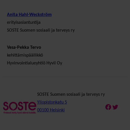
Anita Hahl-Weckström
erityisasiantuntija
SOSTE Suomen sosiaali ja terveys ry
Vesa-Pekka Tervo
kehittämispäällikkö
Hyvinvointialueyhtiö Hyvil Oy
SOSTE Suomen sosiaali ja terveys ry
Yliopistonkatu 5
Faceboo
Twitte
00100 Helsinki