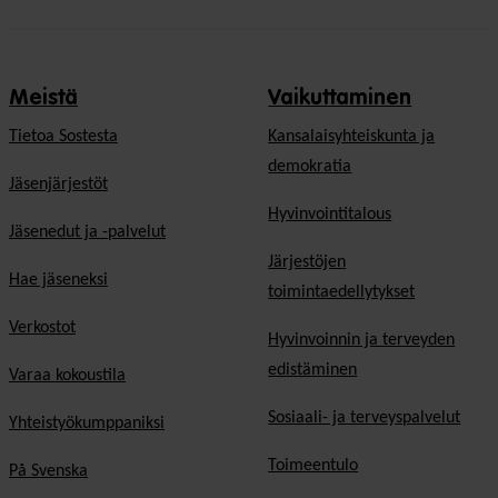
Meistä
Vaikuttaminen
Tietoa Sostesta
Kansalaisyhteiskunta ja
demokratia
Jäsenjärjestöt
Hyvinvointitalous
Jäsenedut ja -palvelut
Järjestöjen
Hae jäseneksi
toimintaedellytykset
Verkostot
Hyvinvoinnin ja terveyden
edistäminen
Varaa kokoustila
Sosiaali- ja terveyspalvelut
Yhteistyökumppaniksi
Toimeentulo
På Svenska