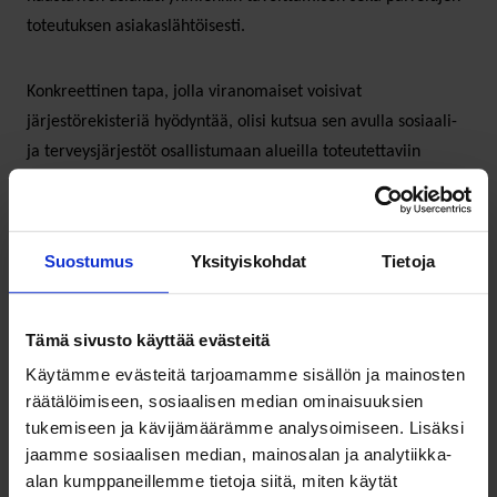
toteutuksen asiakaslähtöisesti.
Konkreettinen tapa, jolla viranomaiset voisivat
järjestörekisteriä hyödyntää, olisi kutsua sen avulla sosiaali-
ja terveysjärjestöt osallistumaan alueilla toteutettaviin
koulutuksiin ja harjoituksiin. Hyvinvointialueille sopiva
etenemistapa voisi olla harjoitusskenaarioihin sopivien
järjestöjen pyytäminen mukaan harjoittelun suunnitteluun.
Suostumus
Yksityiskohdat
Tietoja
Esimerkiksi karttaharjoituksena toteutettava valmiusharjoitus
voisi sopia ensimmäiseksi yhteiseksi oppimiskokemukseksi
sekä viranomaisille että järjestöille.
Tämä sivusto käyttää evästeitä
Käytämme evästeitä tarjoamamme sisällön ja mainosten
räätälöimiseen, sosiaalisen median ominaisuuksien
Sote-järjestöjen rooli
tukemiseen ja kävijämäärämme analysoimiseen. Lisäksi
jaamme sosiaalisen median, mainosalan ja analytiikka-
kokonaisturvallisuuden
alan kumppaneillemme tietoja siitä, miten käytät