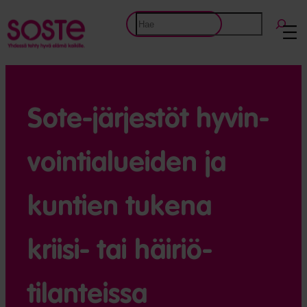
Etsi
Sote-järjestöt hyvin­
vointi­alueiden ja
kuntien tukena
kriisi- tai häiriö­
tilanteissa