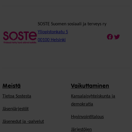
SOSTE Suomen sosiaali ja terveys ry
Yliopistonkatu 5
Faceboo
Twitte
00100 Helsinki
Meistä
Vaikuttaminen
Tietoa Sostesta
Kansalaisyhteiskunta ja
demokratia
Jäsenjärjestöt
Hyvinvointitalous
Jäsenedut ja -palvelut
Järjestöjen