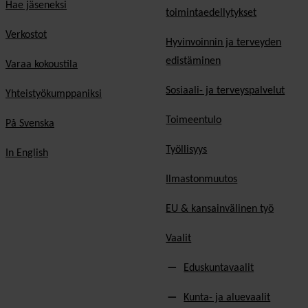
Hae jäseneksi
toimintaedellytykset
Verkostot
Hyvinvoinnin ja terveyden
edistäminen
Varaa kokoustila
Sosiaali- ja terveyspalvelut
Yhteistyökumppaniksi
Toimeentulo
På Svenska
Työllisyys
In English
Ilmastonmuutos
EU & kansainvälinen työ
Vaalit
Eduskuntavaalit
Kunta- ja aluevaalit