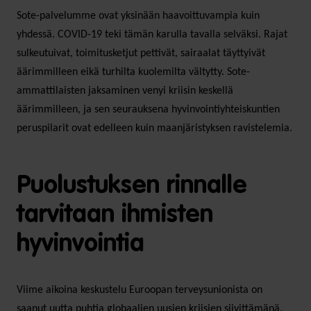
Sote-palvelumme ovat yksinään haavoittuvampia kuin
yhdessä. COVID-19 teki tämän karulla tavalla selväksi. Rajat
sulkeutuivat, toimitusketjut pettivät, sairaalat täyttyivät
äärimmilleen eikä turhilta kuolemilta vältytty. Sote-
ammattilaisten jaksaminen venyi kriisin keskellä
äärimmilleen, ja sen seurauksena hyvinvointiyhteiskuntien
peruspilarit ovat edelleen kuin maanjäristyksen ravistelemia.
Puolustuksen rinnalle
tarvitaan ihmisten
hyvinvointia
Viime aikoina keskustelu Euroopan terveysunionista on
saanut uutta puhtia globaalien uusien kriisien siivittämänä.