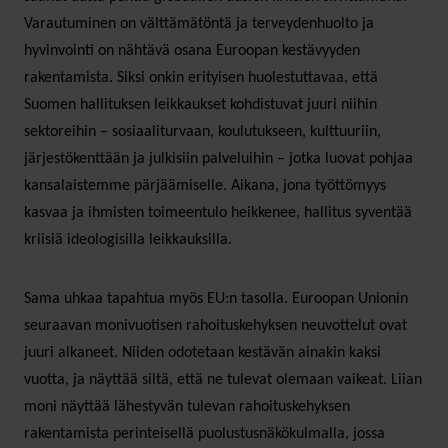
Varautuminen on välttämätöntä ja terveydenhuolto ja
hyvinvointi on nähtävä osana Euroopan kestävyyden
rakentamista. Siksi onkin erityisen huolestuttavaa, että
Suomen hallituksen leikkaukset kohdistuvat juuri niihin
sektoreihin – sosiaaliturvaan, koulutukseen, kulttuuriin,
järjestökenttään ja julkisiin palveluihin – jotka luovat pohjaa
kansalaistemme pärjäämiselle. Aikana, jona työttömyys
kasvaa ja ihmisten toimeentulo heikkenee, hallitus syventää
kriisiä ideologisilla leikkauksilla.
Sama uhkaa tapahtua myös EU:n tasolla. Euroopan Unionin
seuraavan monivuotisen rahoituskehyksen neuvottelut ovat
juuri alkaneet. Niiden odotetaan kestävän ainakin kaksi
vuotta, ja näyttää siltä, että ne tulevat olemaan vaikeat. Liian
moni näyttää lähestyvän tulevan rahoituskehyksen
rakentamista perinteisellä puolustusnäkökulmalla, jossa