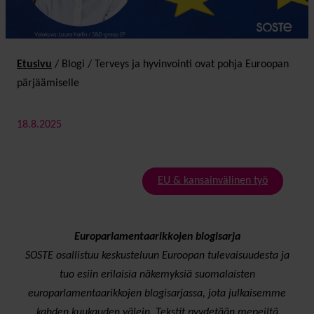
Etusivu
/
Blogi
/
Terveys ja hyvin­vointi ovat pohja Euroopan
pärjää­miselle
18.8.2025
EU & kansainvälinen työ
Europarlamentaarikkojen blogisarja
SOSTE osallistuu keskusteluun Euroopan tulevaisuudesta ja
tuo esiin erilaisia näkemyksiä suomalaisten
europarlamentaarikkojen blogisarjassa, jota julkaisemme
kahden kuukauden välein. Tekstit pyydetään mepeiltä