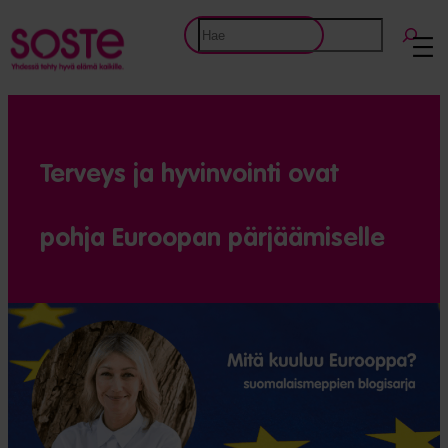
Etsi
Terveys ja hyvin­vointi ovat
pohja Euroopan pärjää­miselle