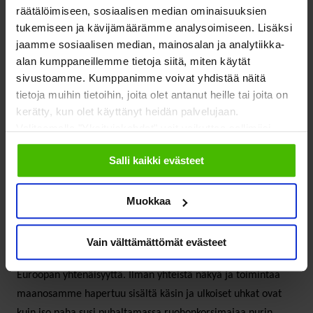
elintapasairaudet ja huumeriippuvuus ovat paitsi mitä
räätälöimiseen, sosiaalisen median ominaisuuksien
tukemiseen ja kävijämäärämme analysoimiseen. Lisäksi
suurimpia henkilökohtaisia tragedioita, mutta myös
jaamme sosiaalisen median, mainosalan ja analytiikka-
taloudellisilta vaikutuksiltaan kestämättömiä. Uusien
alan kumppaneillemme tietoja siitä, miten käytät
pandemioiden tulokin on vain ajan kysymys ja
sivustoamme. Kumppanimme voivat yhdistää näitä
ilmastonmuutos aiheuttaa jo nyt uusia terveysriskejä. Näiden
tietoja muihin tietoihin, joita olet antanut heille tai joita on
hoitaminen vaatii pitkäjänteistä poliittista tahtotilaa ja
kerätty, kun olet käyttänyt heidän palvelujaan.
priorisointia.
Valitsemalla "Yksityiskohdat" voit vaikuttaa sallimiisi
evästeisiin.
Salli kaikki evästeet
Lyhytnäköinen politiikka
Muokkaa
ei tuo turvaa
Vain välttämättömät evästeet
Kyse on luottamuksesta, jota tarvitaan vahvistamaan
Euroopan yhtenäisyyttä. Ilman yhteistä näkyä ja toimintaa
maanosamme hapertuu sisältä käsin ja ulkoiset uhkat ovat
kuin iso paha susi puhaltamassa ruohonkorsimajaa nurin.