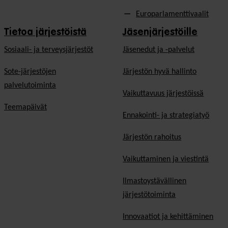
Europarlamenttivaalit
Tietoa järjestöistä
Jäsenjärjestöille
Sosiaali- ja terveysjärjestöt
Jäsen­edut ja -palvelut
Sote-järjestöjen
Järjestön hyvä hallinto
palvelutoiminta
Vaikuttavuus järjestöissä
Teemapäivät
Ennakointi- ja strategiatyö
Järjestön rahoitus
Vaikuttaminen ja viestintä
Ilmastoystävällinen
järjestötoiminta
Innovaatiot ja kehittäminen