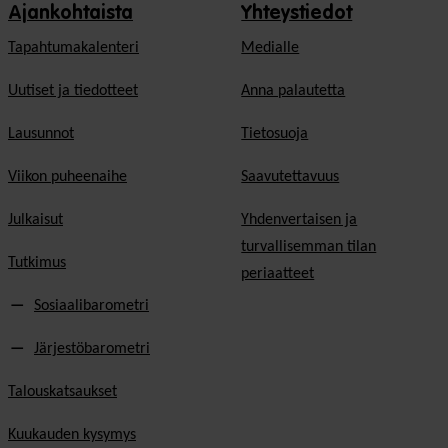
Ajankohtaista
Yhteystiedot
Tapahtumakalenteri
Medialle
Uutiset ja tiedotteet
Anna palautetta
Lausunnot
Tietosuoja
Viikon puheenaihe
Saavutettavuus
Julkaisut
Yhdenvertaisen ja
turvallisemman tilan
Tutkimus
periaatteet
Sosiaalibarometri
Järjestöbarometri
Talouskatsaukset
Kuukauden kysymys