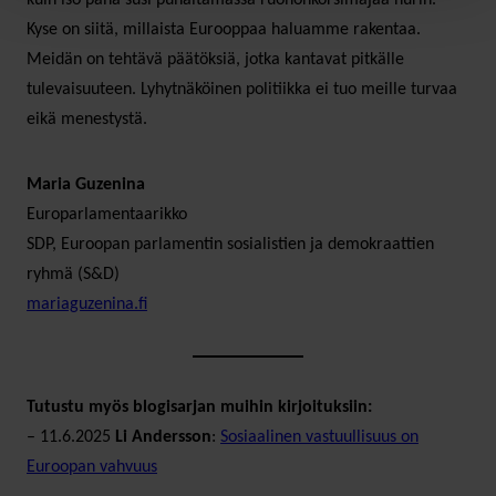
Kyse on siitä, millaista Eurooppaa haluamme rakentaa.
Meidän on tehtävä päätöksiä, jotka kantavat pitkälle
tulevaisuuteen. Lyhytnäköinen politiikka ei tuo meille turvaa
eikä menestystä.
Maria Guzenina
Europarlamentaarikko
SDP, Euroopan parlamentin sosialistien ja demokraattien
ryhmä (S&D)
mariaguzenina.fi
Tutustu myös blogisarjan muihin kirjoituksiin:
– 11.6.2025
Li Andersson
:
Sosiaalinen vastuullisuus on
Euroopan vahvuus