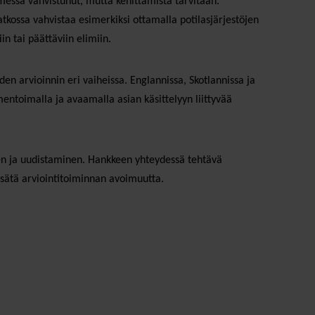
essa vahvistunut, mutta kehittämistä tarvitaan.
tkossa vahvistaa esimerkiksi ottamalla potilasjärjestöjen
n tai päättäviin elimiin.
en arvioinnin eri vaiheissa. Englannissa, Skotlannissa ja
entoimalla ja avaamalla asian käsittelyyn liittyvää
nen ja uudistaminen. Hankkeen yhteydessä tehtävä
isätä arviointitoiminnan avoimuutta.