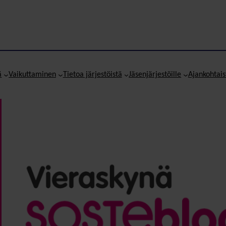
ä
Vaikuttaminen
Tietoa järjestöistä
Jäsenjärjestöille
Ajankohtais