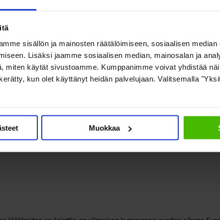
muksia
itä
ILAn ja PALKOn lausuntomahdollisuudet myönteisesti vastaan. Lausunto
mme sisällön ja mainosten räätälöimiseen, sosiaalisen median
 hoitoon käytettävistä lääkkeistä.
iseen. Lisäksi jaamme sosiaalisen median, mainosalan ja analy
, miten käytät sivustoamme. Kumppanimme voivat yhdistää näitä t
on kerätty, kun olet käyttänyt heidän palvelujaan. Valitsemalla "Yks
ittävimmät näistä liittyvät siihen, että potilaskokemuksia uusista lää
isesti. Moni järjestö kaipasi myös lisää tietoa lääkkeiden arvioinnist
 yksisuuntaisena, ja kokemus osallisuudesta oli melko heikkoa.
ästeet
Muokkaa
heidän ymmärrystään sairastuneen hoidon kokonaisuudesta, harvinaisist
tenkin vähäinen.