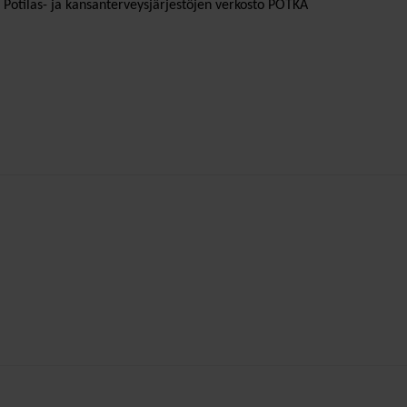
 Potilas- ja kansanterveysjärjestöjen verkosto POTKA