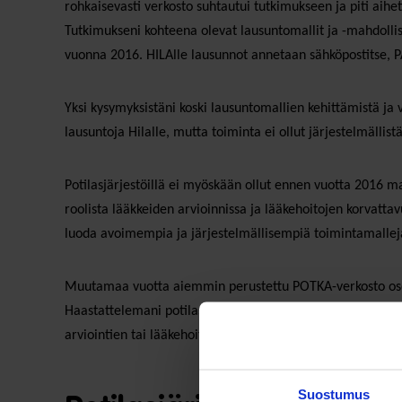
rohkaisevasti verkosto suhtautui tutkimukseen ja piti aihet
Tutkimukseni kohteena olevat lausuntomallit ja -mahdolli
vuonna 2016. HILAlle lausunnot annetaan sähköpostitse, P
Yksi kysymyksistäni koski lausuntomallien kehittämistä ja 
lausuntoja Hilalle, mutta toiminta ei ollut järjestelmällistä
Potilasjärjestöillä ei myöskään ollut ennen vuotta 2016 ma
roolista lääkkeiden arvioinnissa ja lääkehoitojen korvatt
luoda avoimempia ja järjestelmällisempiä toimintamallej
Muutamaa vuotta aiemmin perustettu POTKA-verkosto osoitta
Haastattelemani potilasjärjestöjen edustajat ja viranomais
arviointien tai lääkehoitojen käsittelyyn. Lausuntomalleista
Suostumus