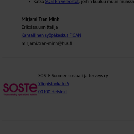
Katso
SOSTEn verkostot
, joihin kuuluu muun muassa
Mirjami Tran Minh
Erikoissuunnittelija
Kansallinen syöpäkeskus FICAN
mirjami.tran-minh@hus.fi
SOSTE Suomen sosiaali ja terveys ry
Yliopistonkatu 5
00100 Helsinki