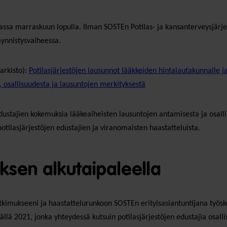
nnassa marraskuun lopulla. Ilman SOSTEn Potilas- ja kansanterveysjärje
äynnistysvaiheessa.
uarkisto):
Potilasjärjestöjen lausunnot lääkkeiden hintalautakunnalle 
 osallisuudesta ja lausuntojen merkityksestä
n edustajien kokemuksia lääkeaiheisten lausuntojen antamisesta ja osa
potilasjärjestöjen edustajien ja viranomaisten haastatteluista.
sen alkutaipaleella
utkimukseeni ja haastattelurunkoon SOSTEn erityisasiantuntijana työs
ä 2021, jonka yhteydessä kutsuin potilasjärjestöjen edustajia osallis