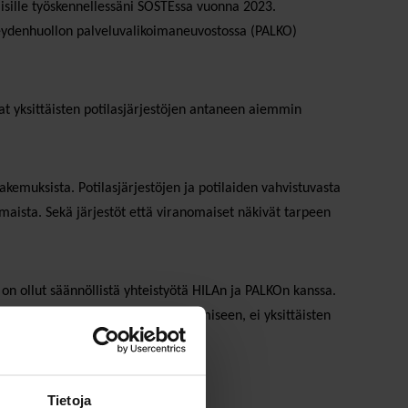
maisille työskennellessäni SOSTEssa vuonna 2023.
rveydenhuollon palveluvalikoimaneuvostossa (PALKO)
vat yksittäisten potilasjärjestöjen antaneen aiemmin
akemuksista. Potilasjärjestöjen ja potilaiden vahvistuvasta
maista. Sekä järjestöt että viranomaiset näkivät tarpeen
on ollut säännöllistä yhteistyötä HILAn ja PALKOn kanssa.
helun sekä toimintamallien kehittämiseen, ei yksittäisten
ssa.
Tietoja