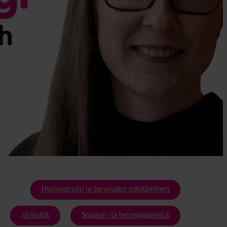
Hyvinvoinnin ja terveyden edistäminen
Järjestöt
Sosiaali- ja terveyspalvelut