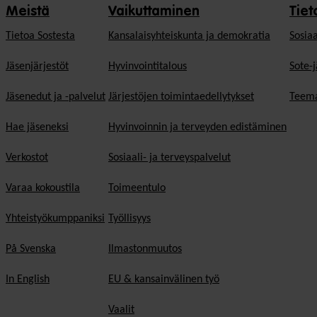
Meistä
Vaikuttaminen
Tiet
Tietoa Sostesta
Kansalaisyhteiskunta ja demokratia
Sosiaa
Jäsenjärjestöt
Hyvinvointitalous
Sote-j
Jäsenedut ja -palvelut
Järjestöjen toimintaedellytykset
Teema
Hae jäseneksi
Hyvinvoinnin ja terveyden edistäminen
Verkostot
Sosiaali- ja terveyspalvelut
Varaa kokoustila
Toimeentulo
Yhteistyökumppaniksi
Työllisyys
På Svenska
Ilmastonmuutos
In English
EU & kansainvälinen työ
Vaalit