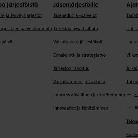
oa järjestöistä
Jäsenjärjestöille
Aja
li- ja terveysjärjestöt
Jäsen­edut ja -palvelut
Tapah
ärjestöjen palvelutoiminta
Järjestön hyvä hallinto
Uutise
päivät
Vaikuttavuus järjestöissä
Lausu
Ennakointi- ja strategiatyö
Viiko
Järjestön rahoitus
Julkai
Vaikuttaminen ja viestintä
Tutki
S
Ilmastoystävällinen järjestötoiminta
J
Innovaatiot ja kehittäminen
Talou
Kuuka