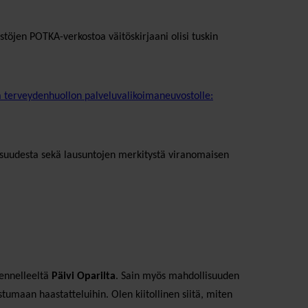
stöjen POTKA-verkostoa väitöskirjaani olisi tuskin
ja terveydenhuollon palveluvalikoimaneuvostolle:
llisuudesta sekä lausuntojen merkitystä viranomaisen
kennelleeltä
Päivi Oparilta
. Sain myös mahdollisuuden
tumaan haastatteluihin. Olen kiitollinen siitä, miten