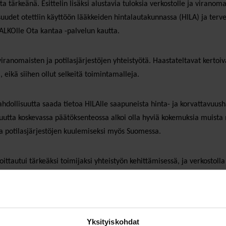
ta tärkeänä. Esittelin lisäksi alustavia tuloksia verkostolle ja virano
suudet otettiin käyttöön lääkkeiden hintalautakunnassa (HILA) ja te
ALKOlle Ota kantaa -palvelun kautta.
viranomaisten ja potilasjärjestöjen yhteistyötä. Haastateltavat kertoi
, eikä siihen ollut selkeitä toimintamalleja.
hdollisuutta saada tietoa HILAlle saapuneista hinta- ja korvattavuush
avuutta koskevassa päätöksenteossa alkoi olla hyviä kokemuksia muista 
a potilasjärjestöjen kuulemiseksi myös Suomessa.
utui tärkeäksi toimijaksi yhteistyön kehittämisessä, ja verkostolla 
et kuvasivat yhteistyötä toimivaksi. Yhteistyö on keskittynyt vuoropu
 tiedotettiin potilasjärjestöjen ja viranomaisten yhteisissä tilaisuuksi
Yksityiskohdat