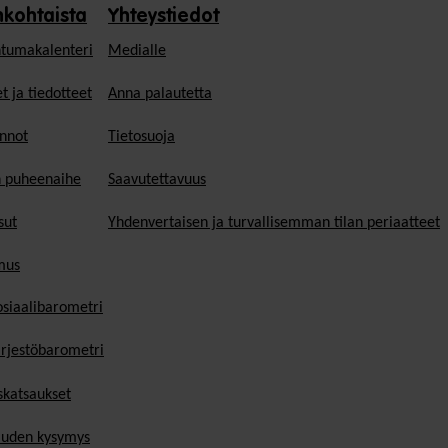
nkohtaista
Yhteystiedot
tumakalenteri
Medialle
t ja tiedotteet
Anna palautetta
nnot
Tietosuoja
n puheenaihe
Saavutettavuus
sut
Yhdenvertaisen ja turvallisemman tilan periaatteet
mus
osiaalibarometri
ärjestöbarometri
skatsaukset
uden kysymys