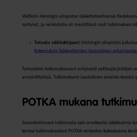
Väittelin Helsingin yliopiston lääketieteellisessä tiedeku
syntynyt, ja verkostolla oli merkittävä rooli tutkimuksen k
Tutustu väitöskirjaani
(Helsingin yliopiston julkais
Kokemuksia lääkeaiheisten lausuntojen antamisesta,
Tarkastelin tutkimuksessani erityisesti potilasjärjestöje
arviointityössä. Tutkimukseni laadullinen aineisto koostui 
POTKA mukana tutkimuk
Suunnitellessani tutkimusta sain arvokkaita näkökulmia t
kertoa tutkimuksestani POTKA-verkoston kokouksessa kevääll