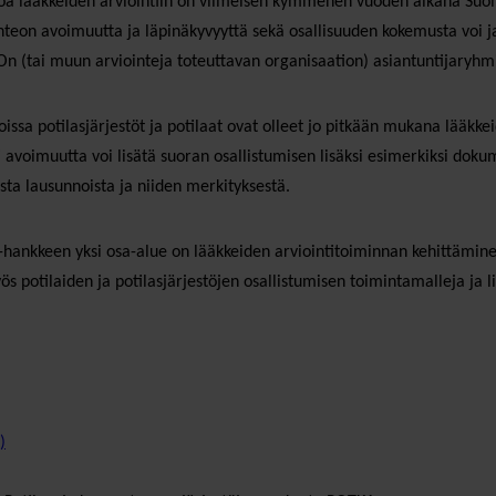
etoa lääkkeiden arviointiin on viimeisen kymmenen vuoden aikana Suom
nteon avoimuutta ja läpinäkyvyyttä sekä osallisuuden kokemusta voi ja
 (tai muun arviointeja toteuttavan organisaation) asiantuntijaryhmii
ssa potilasjärjestöt ja potilaat ovat olleet jo pitkään mukana lääkkeid
avoimuutta voi lisätä suoran osallistumisen lisäksi esimerkiksi dokum
sta lausunnoista ja niiden merkityksestä.
s -hankkeen yksi osa-alue on lääkkeiden arviointitoiminnan kehittämi
s potilaiden ja potilasjärjestöjen osallistumisen toimintamalleja ja l
)