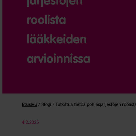
järjestöjen
roolista
lääkkeiden
arvioinnissa
Etusivu
/
Blogi
/
Tutkittua tietoa potilas­järjestöjen roolis
4.2.2025