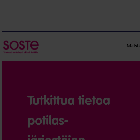
Meist
Tutkittua tietoa
potilas­