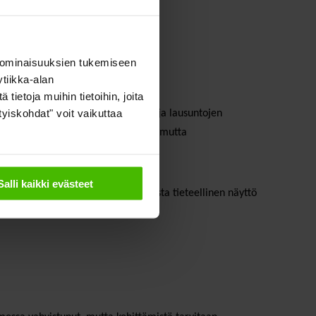
ja on annettu erityisesti syövän ja
 ominaisuuksien tukemiseen
tiikka-alan
ietoja muihin tietoihin, joita
ityiskohdat" voit vaikuttaa
kkeistä on vaikea saada ja resursseja lausuntojen
a. Viranomaisten työtä arvostettiin, mutta
Salli kaikki evästeet
a sairauksista sekä hoidoista, joista tieteellinen näyttö