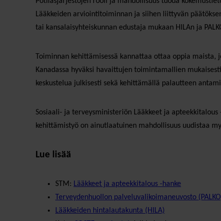
Potilasjärjestöjen rooli ja mahdollisuus tuoda kokemusti
Lääkkeiden arviointitoiminnan ja siihen liittyvän päätökse
tai kansalaisyhteiskunnan edustaja mukaan HILAn ja PALKOn
Toiminnan kehittämisessä kannattaa ottaa oppia maista, joi
Kanadassa hyväksi havaittujen toimintamallien mukaisesti 
keskustelua julkisesti sekä kehittämällä palautteen antami
Sosiaali- ja terveysministeriön Lääkkeet ja apteekkitalou
kehittämistyö on ainutlaatuinen mahdollisuus uudistaa myö
Lue lisää
STM:
Lääkkeet ja apteekkitalous -hanke
Terveydenhuollon palveluvalikoimaneuvosto (PALKO
Lääkkeiden hintalautakunta (HILA)