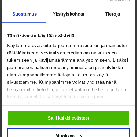
Yhteistyökumppaniksi
Toimeentulo
På Svenska
Suostumus
Yksityiskohdat
Tietoja
Työllisyys
In English
Tämä sivusto käyttää evästeitä
Ilmastonmuutos
Käytämme evästeitä tarjoamamme sisällön ja mainosten
EU & kansainvälinen työ
räätälöimiseen, sosiaalisen median ominaisuuksien
tukemiseen ja kävijämäärämme analysoimiseen. Lisäksi
Vaalit
jaamme sosiaalisen median, mainosalan ja analytiikka-
alan kumppaneillemme tietoja siitä, miten käytät
Eduskuntavaalit
sivustoamme. Kumppanimme voivat yhdistää näitä
tietoja muihin tietoihin, joita olet antanut heille tai joita on
Kunta- ja aluevaalit
kerätty, kun olet käyttänyt heidän palvelujaan.
Valitsemalla "Yksityiskohdat" voit vaikuttaa sallimiisi
Europarlamenttivaalit
evästeisiin.
Tietoa järjestöistä
Jäsenjärjestöille
Salli kaikki evästeet
Sosiaali- ja terveysjärjestöt
Jäsen­edut ja -palvelut
Muokkaa