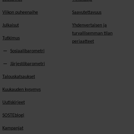
Viikon puheenaihe
Saavutettavuus
Julkaisut
Yhdenvertaisen ja
turvallisemman tilan
Tutkimus
periaatteet
Sosiaalibarometri
Järjestöbarometri
Talouskatsaukset
Kuukauden kysymys
Uutiskirjeet
SOSTEblogi
Kampanjat