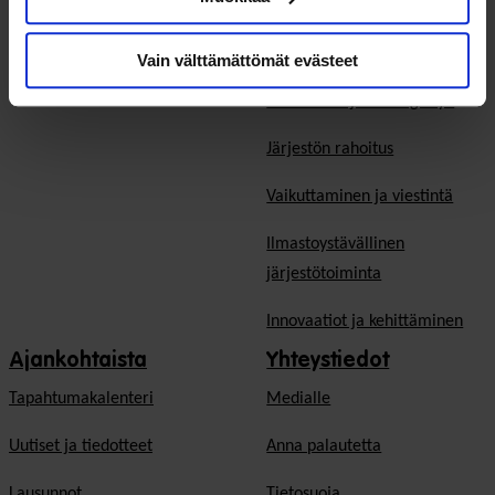
Sote-järjestöjen
Järjestön hyvä hallinto
palvelutoiminta
Vaikuttavuus järjestöissä
Vain välttämättömät evästeet
Teemapäivät
Ennakointi- ja strategiatyö
Järjestön rahoitus
Vaikuttaminen ja viestintä
Ilmastoystävällinen
järjestötoiminta
Innovaatiot ja kehittäminen
Ajankohtaista
Yhteystiedot
Tapahtumakalenteri
Medialle
Uutiset ja tiedotteet
Anna palautetta
Lausunnot
Tietosuoja