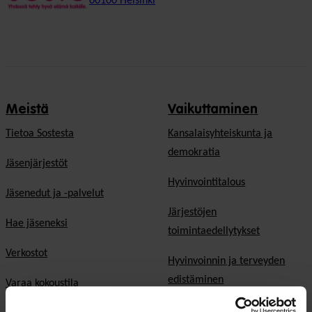
00100 Helsinki
Meistä
Vaikuttaminen
Tietoa Sostesta
Kansalaisyhteiskunta ja
demokratia
Jäsenjärjestöt
Hyvinvointitalous
Jäsenedut ja -palvelut
Järjestöjen
Hae jäseneksi
toimintaedellytykset
Verkostot
Hyvinvoinnin ja terveyden
edistäminen
Varaa kokoustila
Sosiaali- ja terveyspalvelut