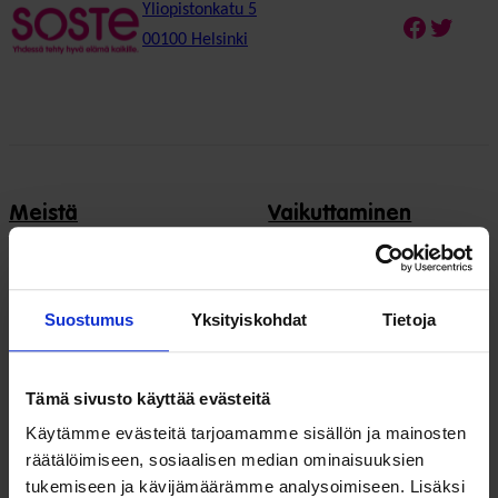
Yliopistonkatu 5
Faceboo
Twitte
00100 Helsinki
Meistä
Vaikuttaminen
Tietoa Sostesta
Kansalaisyhteiskunta ja
demokratia
Jäsenjärjestöt
Suostumus
Yksityiskohdat
Tietoja
Hyvinvointitalous
Jäsenedut ja -palvelut
Järjestöjen
Hae jäseneksi
Tämä sivusto käyttää evästeitä
toimintaedellytykset
Käytämme evästeitä tarjoamamme sisällön ja mainosten
Verkostot
Hyvinvoinnin ja terveyden
räätälöimiseen, sosiaalisen median ominaisuuksien
edistäminen
tukemiseen ja kävijämäärämme analysoimiseen. Lisäksi
Varaa kokoustila