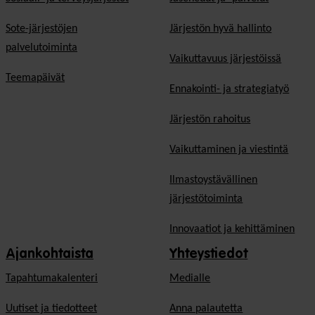
Sote-järjestöjen
Järjestön hyvä hallinto
palvelutoiminta
Vaikuttavuus järjestöissä
Teemapäivät
Ennakointi- ja strategiatyö
Järjestön rahoitus
Vaikuttaminen ja viestintä
Ilmastoystävällinen
järjestötoiminta
Innovaatiot ja kehittäminen
Ajankohtaista
Yhteystiedot
Tapahtumakalenteri
Medialle
Uutiset ja tiedotteet
Anna palautetta