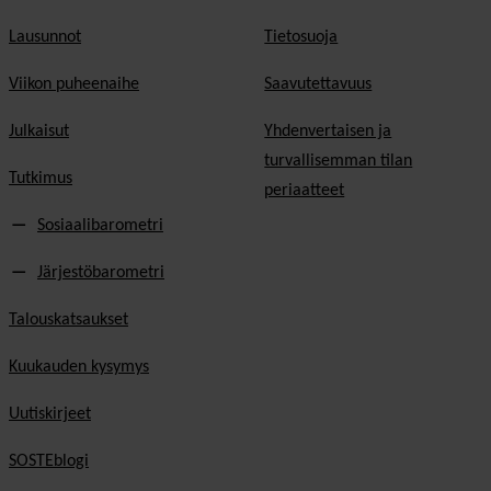
Lausunnot
Tietosuoja
Viikon puheenaihe
Saavutettavuus
Julkaisut
Yhdenvertaisen ja
turvallisemman tilan
Tutkimus
periaatteet
Sosiaalibarometri
Järjestöbarometri
Talouskatsaukset
Kuukauden kysymys
Uutiskirjeet
SOSTEblogi