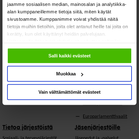
jaamme sosiaalisen median, mainosalan ja analytiikka-
Sosiaali- ja terveyspalvelut
Yhteistyökumppaniksi
alan kumppaneillemme tietoja siitä, miten käytät
sivustoamme. Kumppanimme voivat yhdistää näitä
Toimeentulo
På Svenska
tietoja muihin tietoihin, joita olet antanut heille tai joita on
kerätty, kun olet käyttänyt heidän palvelujaan.
Työllisyys
In English
Valitsemalla "Yksityiskohdat" voit vaikuttaa sallimiisi
evästeisiin.
Ilmastonmuutos
Salli kaikki evästeet
EU & kansainvälinen työ
Muokkaa
Vaalit
Eduskuntavaalit
Vain välttämättömät evästeet
Kunta- ja aluevaalit
Europarlamenttivaalit
Tietoa järjestöistä
Jäsenjärjestöille
Sosiaali- ja terveysjärjestöt
Jäsen­edut ja -palvelut