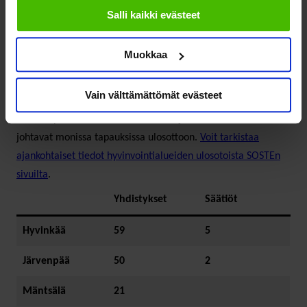
Suomessa on korkeat asiakasmaksut verrattuna
Salli kaikki evästeet
Pohjoismaihin ja muuhun Eurooppaan. Asiakasmaksuja
maksavat eniten iäkkäät, huono-osaiset ja pienituloiset, koska
Muokkaa
he sairastavat enemmän ja he tarvitsevat eniten palveluita.
Kolmasosa terveyspalveluiden
ja
lähes puolet
Vain välttämättömät evästeet
sosiaalipalveluiden
käyttäjistä kertoo korkeiden maksujen
estävän palvelun tai hoidon saantia, ja korkeat maksut
johtavat monissa tapauksissa ulosottoon.
Voit tarkistaa
ajankohtaiset tiedot hyvinvointialueiden ulosotoista SOSTEn
sivuilta
.
Yhdistykset
Säätiöt
Hyvinkää
59
5
Järvenpää
50
2
Mäntsälä
21