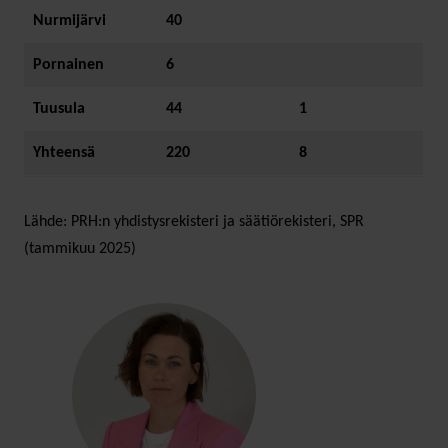
Nurmijärvi
40
Pornainen
6
Tuusula
44
1
Yhteensä
220
8
Lähde: PRH:n yhdistysrekisteri ja säätiörekisteri, SPR
(tammikuu 2025)