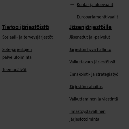
Kunta- ja aluevaalit
Europarlamenttivaalit
Tietoa järjestöistä
Jäsenjärjestöille
Sosiaali- ja terveysjärjestöt
Jäsen­edut ja -palvelut
Sote-järjestöjen
Järjestön hyvä hallinto
palvelutoiminta
Vaikuttavuus järjestöissä
Teemapäivät
Ennakointi- ja strategiatyö
Järjestön rahoitus
Vaikuttaminen ja viestintä
Ilmastoystävällinen
järjestötoiminta