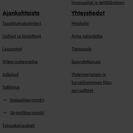
Innovaatiot ja kehittäminen
Ajankohtaista
Yhteystiedot
Tapahtumakalenteri
Medialle
Uutiset ja tiedotteet
Anna palautetta
Lausunnot
Tietosuoja
Viikon puheenaihe
Saavutettavuus
Julkaisut
Yhdenvertaisen ja
turvallisemman tilan
Tutkimus
periaatteet
Sosiaalibarometri
Järjestöbarometri
Talouskatsaukset