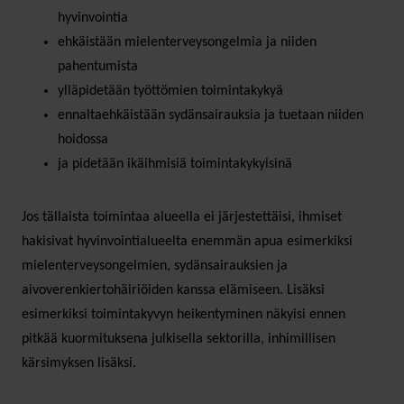
hyvinvointia
ehkäistään mielenterveysongelmia ja niiden
pahentumista
ylläpidetään työttömien toimintakykyä
ennaltaehkäistään sydänsairauksia ja tuetaan niiden
hoidossa
ja pidetään ikäihmisiä toimintakykyisinä
Jos tällaista toimintaa alueella ei järjestettäisi, ihmiset
hakisivat hyvinvointialueelta enemmän apua esimerkiksi
mielenterveysongelmien, sydänsairauksien ja
aivoverenkiertohäiriöiden kanssa elämiseen. Lisäksi
esimerkiksi toimintakyvyn heikentyminen näkyisi ennen
pitkää kuormituksena julkisella sektorilla, inhimillisen
kärsimyksen lisäksi.