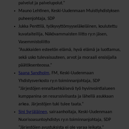
palvelut ja palvelupolut.”
Mauno Lehtinen, Keski-Uudenmaan Muistiyhdistyksen
puheenjohtaja, SDP
Jukka Penttilä, työkyvyttömyyseläkeläinen, koulutettu
kuvataiteilija, Näkövammaisten liitto ry:n jäsen,
Vasemmistoliitto
”Asukkaiden esteetön elämä, hyvä elämä ja luottamus,
sekä usko tulevaisuuteen, arvot ja moraali ensisijalla
päätöksenteossa.”
Saana Sandholm
, FM, Keski-Uudenmaan
Yhdistysverkosto ry:n toiminnanjohtaja, SDP
”Järjestöjen ennaltaehkäisevä työ hyvinvointialueen
kumppanina on resurssiviisasta ja lähellä asukkaan
arkea. Järjestöjen tuki tulee taata.”
Sini Syrjäläinen
, sairaanhoitaja, Keski-Uudenmaan
Nuorisoasuntoyhdistys ry:n toiminnanjohtaja, SDP
”Järjestöjen avustuksista ei ole varaa leikata.”