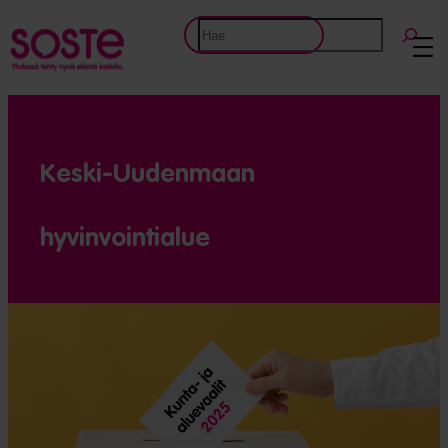
Siirry
Etsi
sisältöön
Keski-Uudenmaan
hyvinvointialue