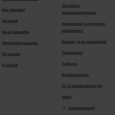
Järjestöjen
Hae jäseneksi
toimintaedellytykset
Verkostot
Hyvinvoinnin ja terveyden
edistäminen
Varaa kokoustila
Sosiaali- ja terveyspalvelut
Yhteistyökumppaniksi
Toimeentulo
På Svenska
Työllisyys
In English
Ilmastonmuutos
EU & kansainvälinen työ
Vaalit
Eduskuntavaalit