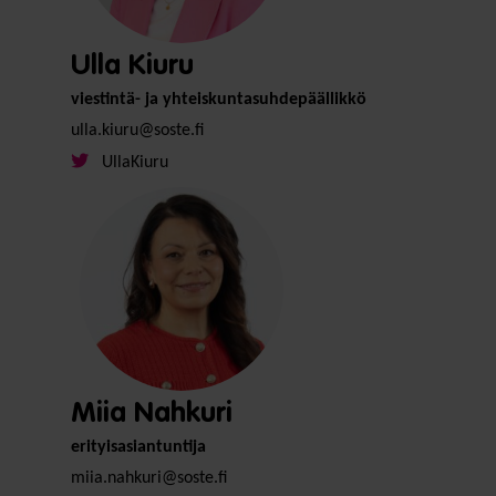
Ulla Kiuru
viestintä- ja yhteiskuntasuhdepäällikkö
ulla.kiuru@soste.fi
UllaKiuru
Miia Nahkuri
erityisasiantuntija
miia.nahkuri@soste.fi