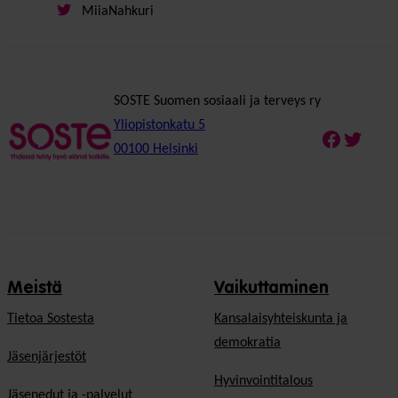
MiiaNahkuri
SOSTE Suomen sosiaali ja terveys ry
Yliopistonkatu 5
Faceboo
Twitte
00100 Helsinki
Meistä
Vaikuttaminen
Tietoa Sostesta
Kansalaisyhteiskunta ja
demokratia
Jäsenjärjestöt
Hyvinvointitalous
Jäsenedut ja -palvelut