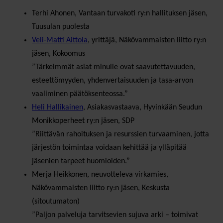
Terhi Ahonen, Vantaan turvakoti ry:n hallituksen jäsen,
Tuusulan puolesta
Veli-Matti Aittola
, yrittäjä, Näkövammaisten liitto ry:n
jäsen, Kokoomus
”Tärkeimmät asiat minulle ovat saavutettavuuden,
esteettömyyden, yhdenvertaisuuden ja tasa-arvon
vaaliminen päätöksenteossa.”
Heli Hallikainen
, Asiakasvastaava, Hyvinkään Seudun
Monikkoperheet ry:n jäsen, SDP
”Riittävän rahoituksen ja resurssien turvaaminen, jotta
järjestön toimintaa voidaan kehittää ja ylläpitää
jäsenien tarpeet huomioiden.”
Merja Heikkonen, neuvotteleva virkamies,
Näkövammaisten liitto ry:n jäsen, Keskusta
(sitoutumaton)
”Paljon palveluja tarvitsevien sujuva arki – toimivat