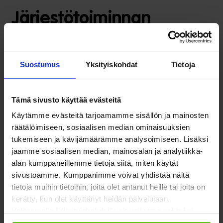
Järjestötoiminnan
esimerkkejä Keski-
Uudenmaan
Suostumus
Yksityiskohdat
Tietoja
hyvinvointialueelta
Tämä sivusto käyttää evästeitä
Tutustu erilaisiin esimerkkeihin oman alueesi
Käytämme evästeitä tarjoamamme sisällön ja mainosten
räätälöimiseen, sosiaalisen median ominaisuuksien
järjestötoiminnasta ja millaisia vaikutuksia niihin
tukemiseen ja kävijämäärämme analysoimiseen. Lisäksi
kohdistuvilla leikkauksilla voi olla
Länsi-, Keski- ja Itä-
jaamme sosiaalisen median, mainosalan ja analytiikka-
Uudellamaalla
.
alan kumppaneillemme tietoja siitä, miten käytät
sivustoamme. Kumppanimme voivat yhdistää näitä
tietoja muihin tietoihin, joita olet antanut heille tai joita on
Asiakasmaksut alueella
kerätty, kun olet käyttänyt heidän palvelujaan.
Valitsemalla "Yksityiskohdat" voit vaikuttaa sallimiisi
evästeisiin.