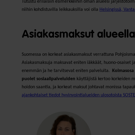
Tutustu erilaisiin esimerkkeihin oman alueesi järjestötoimi
niihin kohdistuvilla leikkauksilla voi olla
Helsingissä, Vanta
Asiakasmaksut alueell
Suomessa on korkeat asiakasmaksut verrattuna Pohjoism
Asiakasmaksuja maksavat eniten iäkkäät, huono-osaiset ja 
enemmän ja he tarvitsevat eniten palveluita.
Kolmasosa 
puolet sosiaalipalveluiden
käyttäjistä kertoo korkeiden m
hoidon saantia, ja korkeat maksut johtavat monissa tapau
ajankohtaiset tiedot hyvinvointialueiden ulosotoista SOSTE