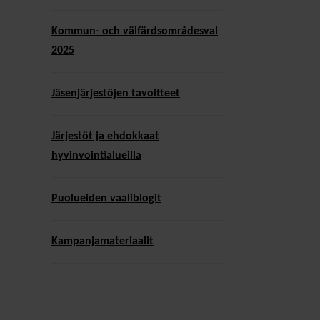
Kommun- och välfärdsområdesval
2025
Jäsenjärjestöjen tavoitteet
Järjestöt ja ehdokkaat
hyvinvointialueilla
Puolueiden vaaliblogit
Kampanja­materiaalit