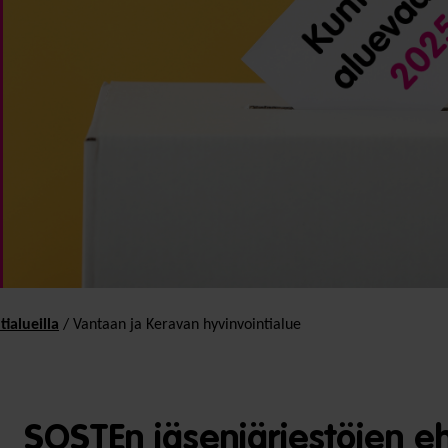
tialueilla
/
Vantaan ja Keravan hyvinvointialue
SOSTEn jäsenjärjestöjen e