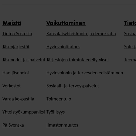
Meistä
Vaikuttaminen
Tiet
Tietoa Sostesta
Kansalaisyhteiskunta ja demokratia
Sosiaa
Jäsenjärjestöt
Hyvinvointitalous
Sote-j
Jäsenedut ja -palvelut
Järjestöjen toimintaedellytykset
Teema
Hae jäseneksi
Hyvinvoinnin ja terveyden edistäminen
Verkostot
Sosiaali- ja terveyspalvelut
Varaa kokoustila
Toimeentulo
Yhteistyökumppaniksi
Työllisyys
På Svenska
Ilmastonmuutos