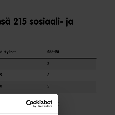
sä 215 sosiaali- ja
distykset
Säätiöt
2
5
3
0
5
säätiörekisteri, SPR (tammikuu 2025)