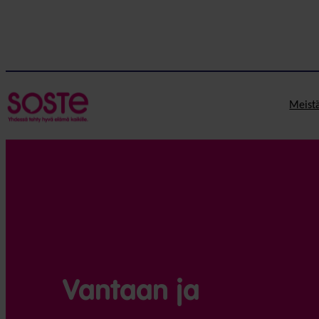
Siirry
sisältöön
Meist
Vantaan ja