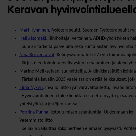
Keravan hyvinvointialueell
Mari Hynninen
, fysioterapeutti, Suomen Fysioterapeutit ry
Hellu Isomäki
, lähihoitaja, vertainen, ADHD-yhdistyksen hal
”Kunnan tärkeitä palveluita sekä kuntalaisten hyvinvointia 
Nina Korventaival
, Kehitysvammatuki 57 ry:n toiminnanjoh
”Järjestöjen toimintaedellytysten turvaaminen ja aidon yh
Marine Meliksetyan, suunnittelija, A-klinikkasäätiön kohtaa
”Tärkeintä kevään 2025 vaaleissa on estää leikkaukset, jotk
Elina Nykyri
, Invalidiliitto ry:n varavaltuutettu, Invalidiliit
”Hyvinvointialueen tulee kehittää esteettömyyttä ja saavut
yhteistyötä järjestöjen kanssa.”
Petriina Punna
, kotoutumisen asiantuntija, Uudenmaan kel
Vasemmistoliitto
”Keliakia vaikuttaa koko perheen elämään pysyvästi. Potilasj