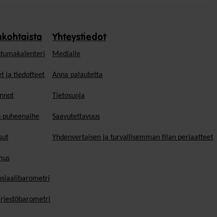
nkohtaista
Yhteystiedot
tumakalenteri
Medialle
t ja tiedotteet
Anna palautetta
nnot
Tietosuoja
n puheenaihe
Saavutettavuus
sut
Yhdenvertaisen ja turvallisemman tilan periaatteet
mus
osiaalibarometri
ärjestöbarometri