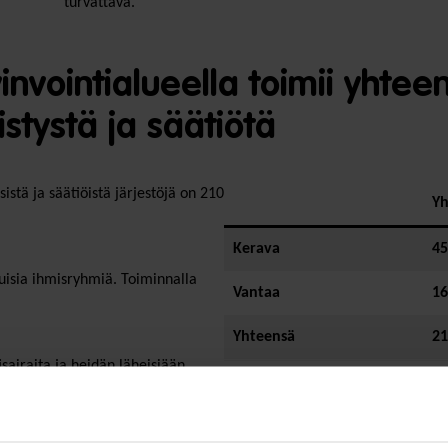
turvattava.”
vointialueella toimii yhteen
stystä ja säätiötä
istä ja säätiöistä järjestöjä on 210
Yh
Kerava
45
kuisia ihmisryhmiä. Toiminnalla
Vantaa
16
Yhteensä
21
sairaita ja heidän läheisiään
intia
Lähde: PRH:n yhdistysrekisteri ja 
tumista