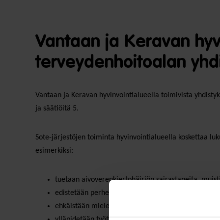
Vantaan ja Keravan hyvin
terveydenhoitoalan yhdi
Vantaan ja Keravan hyvinvointialueella toimivista yhdistyks
ja säätiöitä 5.
Sote-järjestöjen toiminta hyvinvointialueella koskettaa lu
esimerkiksi:
tuetaan aivoverenkiertohäiriön sairastaneita, muisti
edistetään perheiden ja lasten jaksamista ja hyvinvo
ehkäistään mielenterveysongelmia ja niiden pahen
ylläpidetään työttömien toimintakykyä