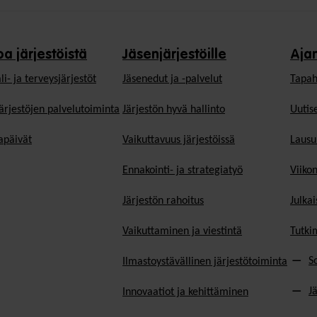
oa järjestöistä
Jäsenjärjestöille
Aja
li- ja terveysjärjestöt
Jäsen­edut ja -palvelut
Tapah
ärjestöjen palvelutoiminta
Järjestön hyvä hallinto
Uutise
päivät
Vaikuttavuus järjestöissä
Lausu
Ennakointi- ja strategiatyö
Viiko
Järjestön rahoitus
Julkai
Vaikuttaminen ja viestintä
Tutki
S
Ilmastoystävällinen järjestötoiminta
J
Innovaatiot ja kehittäminen