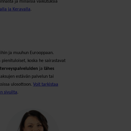
nnasta ja millaisia vaikutuksia
alla ja Keravalla
.
a
aihin ja muuhun Eurooppaan.
pienituloiset, koska he sairastavat
terveyspalveluiden
ja
lähes
aksujen estävän palvelun tai
ksissa ulosottoon.
Voit tarkistaa
n sivuilta
.