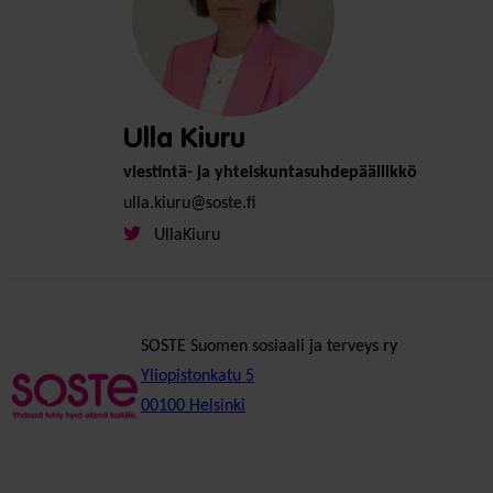
Ulla Kiuru
viestintä- ja yhteiskuntasuhdepäällikkö
ulla.kiuru@soste.fi
UllaKiuru
SOSTE Suomen sosiaali ja terveys ry
Yliopistonkatu 5
00100 Helsinki