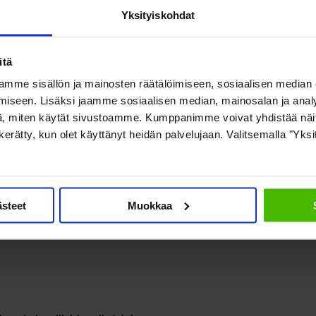
Yksityiskohdat
n hoidossa
itä
akisivat hyvinvointialueelta
mme sisällön ja mainosten räätälöimiseen, sosiaalisen median
nsairauksien ja
iseen. Lisäksi jaamme sosiaalisen median, mainosalan ja analy
, miten käytät sivustoamme. Kumppanimme voivat yhdistää näitä t
erkiksi toimintakyvyn
on kerätty, kun olet käyttänyt heidän palvelujaan. Valitsemalla "Yks
a sektorilla, inhimillisen
ästeet
Muokkaa
erkkejä