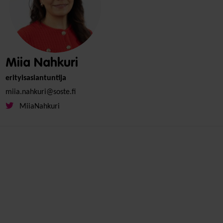
Miia Nahkuri
erityisasiantuntija
miia.nahkuri@soste.fi
MiiaNahkuri