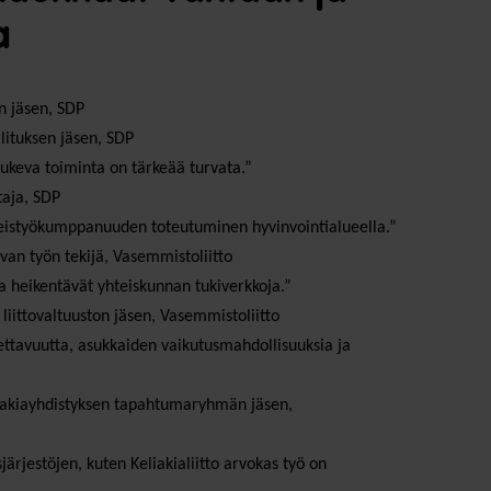
a
:n jäsen, SDP
lituksen jäsen, SDP
tukeva toiminta on tärkeää turvata.”
taja, SDP
teistyökumppanuuden toteutuminen hyvinvointialueella.”
van työn tekijä, Vasemmistoliitto
a heikentävät yhteiskunnan tukiverkkoja.”
on liittovaltuuston jäsen, Vasemmistoliitto
ettavuutta, asukkaiden vaikutusmahdollisuuksia ja
iakiayhdistyksen tapahtumaryhmän jäsen,
ärjestöjen, kuten Keliakialiitto arvokas työ on