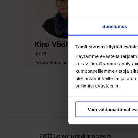
Suostumus
Kirsi Väätämöinen
Tämä sivusto käyttää eväste
juristi
Käytämme evästeitä tarjoama
kirsi.vaatamoinen@soste.fi
ja kävijämäärämme analysoim
kumppaneillemme tietoja siitä
olet antanut heille tai joita 
sallimiisi evästeisiin.
Vain välttämättömät ev
SOSTE Suomen sosiaali ja terveys ry