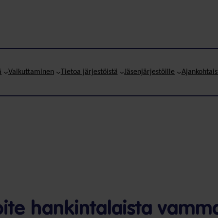
ä
Vaikuttaminen
Tietoa järjestöistä
Jäsenjärjestöille
Ajankohtais
oite hankintalaista vamma