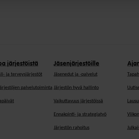
oa järjestöistä
Jäsenjärjestöille
Aja
li- ja terveysjärjestöt
Jäsen­edut ja -palvelut
Tapah
ärjestöjen palvelutoiminta
Järjestön hyvä hallinto
Uutise
päivät
Vaikuttavuus järjestöissä
Lausu
Ennakointi- ja strategiatyö
Viiko
Järjestön rahoitus
Julkai