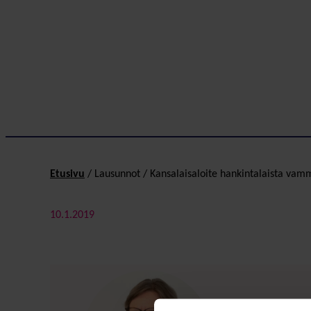
Etusivu
/
Lausunnot
/
Kansalaisaloite hankintalaista vam
10.1.2019