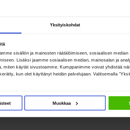
lopettamiseen
Yksityiskohdat
Lausunnon vastaanottaja: Sosiaali- ja terveysvaliokunta
itä
10.1.2019
mme sisällön ja mainosten räätälöimiseen, sosiaalisen median
iseen. Lisäksi jaamme sosiaalisen median, mainosalan ja analy
Lue lausunto (pdf)
, miten käytät sivustoamme. Kumppanimme voivat yhdistää näitä t
on kerätty, kun olet käyttänyt heidän palvelujaan. Valitsemalla "Yks
Jaa tämä uutinen:
ästeet
Muokkaa