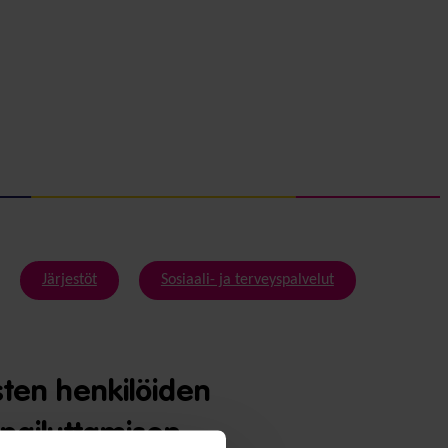
Järjestöt
Sosiaali- ja terveyspalvelut
sten henkilöiden
lpailuttamisen