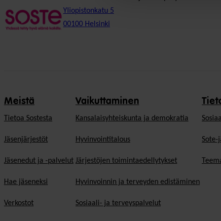
Yliopistonkatu 5
00100 Helsinki
Meistä
Vaikuttaminen
Tiet
Tietoa Sostesta
Kansalaisyhteiskunta ja demokratia
Sosiaa
Jäsenjärjestöt
Hyvinvointitalous
Sote-j
Jäsenedut ja -palvelut
Järjestöjen toimintaedellytykset
Teema
Hae jäseneksi
Hyvinvoinnin ja terveyden edistäminen
Verkostot
Sosiaali- ja terveyspalvelut