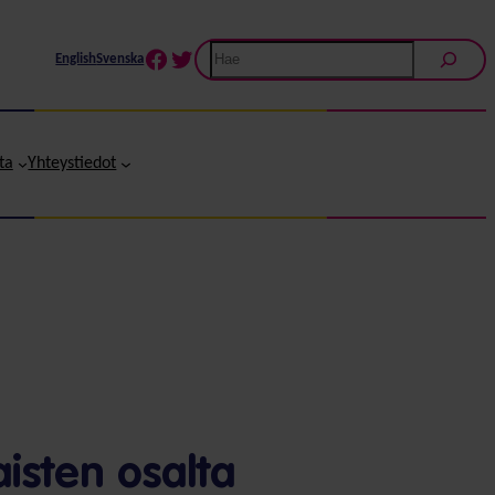
Etsi
Facebook
Twitter
English
Svenska
ta
Yhteystiedot
isten osalta