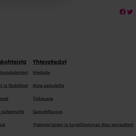
Face
Twi
nkohtaista
Yhteystiedot
tumakalenteri
Medialle
t ja tiedotteet
Anna palautetta
nnot
Tietosuoja
n puheenaihe
Saavutettavuus
sut
Yhdenvertaisen ja turvallisemman tilan periaatteet