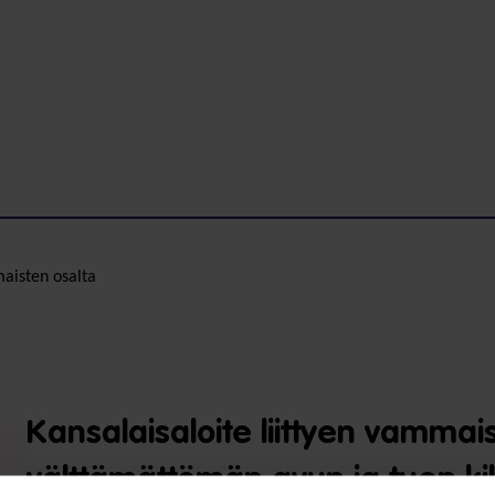
maisten osalta
Kansalaisaloite liittyen vammai
välttämättömän avun ja tuen ki