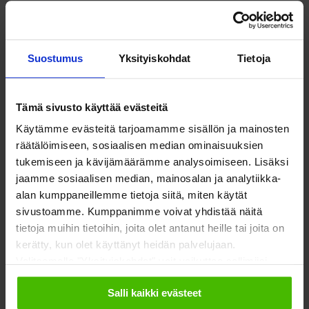
SOSTE Suomen sosiaali ja terveys ry
Yliopistonkatu 5
Faceboo
Twitte
00100 Helsinki
Suostumus
Yksityiskohdat
Tietoja
Tämä sivusto käyttää evästeitä
Käytämme evästeitä tarjoamamme sisällön ja mainosten
räätälöimiseen, sosiaalisen median ominaisuuksien
Meistä
Vaikuttaminen
tukemiseen ja kävijämäärämme analysoimiseen. Lisäksi
jaamme sosiaalisen median, mainosalan ja analytiikka-
Tietoa Sostesta
Kansalaisyhteiskunta ja
alan kumppaneillemme tietoja siitä, miten käytät
demokratia
sivustoamme. Kumppanimme voivat yhdistää näitä
Jäsenjärjestöt
tietoja muihin tietoihin, joita olet antanut heille tai joita on
Hyvinvointitalous
kerätty, kun olet käyttänyt heidän palvelujaan.
Jäsenedut ja -palvelut
Valitsemalla "Yksityiskohdat" voit vaikuttaa sallimiisi
Järjestöjen
Hae jäseneksi
evästeisiin.
toimintaedellytykset
Salli kaikki evästeet
Verkostot