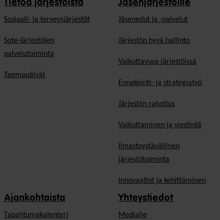
Tietoa järjestöistä
Jäsenjärjestöille
Sosiaali- ja terveysjärjestöt
Jäsen­edut ja -palvelut
Sote-järjestöjen
Järjestön hyvä hallinto
palvelutoiminta
Vaikuttavuus järjestöissä
Teemapäivät
Ennakointi- ja strategiatyö
Järjestön rahoitus
Vaikuttaminen ja viestintä
Ilmastoystävällinen
järjestötoiminta
Innovaatiot ja kehittäminen
Ajankohtaista
Yhteystiedot
Tapahtumakalenteri
Medialle