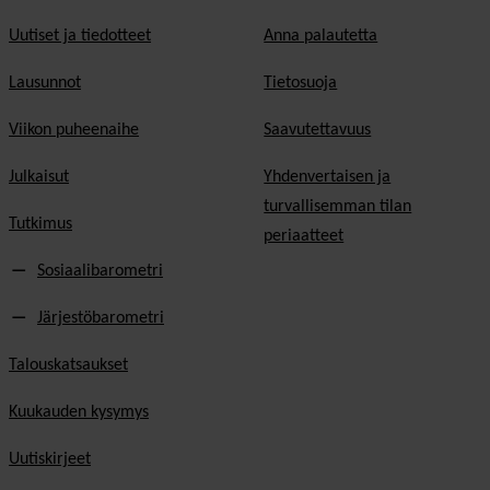
Uutiset ja tiedotteet
Anna palautetta
Lausunnot
Tietosuoja
Viikon puheenaihe
Saavutettavuus
Julkaisut
Yhdenvertaisen ja
turvallisemman tilan
Tutkimus
periaatteet
Sosiaalibarometri
Järjestöbarometri
Talouskatsaukset
Kuukauden kysymys
Uutiskirjeet