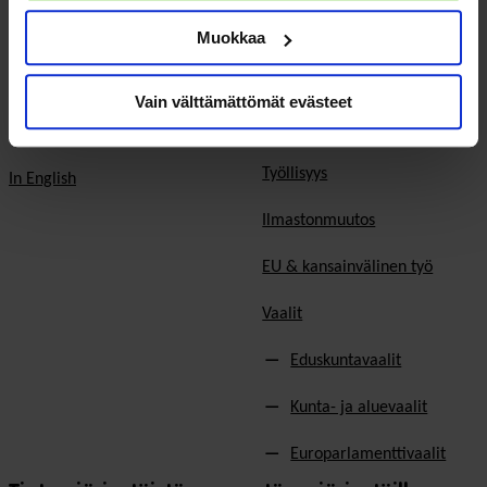
Hyvinvoinnin ja terveyden
edistäminen
Muokkaa
Varaa kokoustila
Sosiaali- ja terveyspalvelut
Yhteistyökumppaniksi
Vain välttämättömät evästeet
Toimeentulo
På Svenska
Työllisyys
In English
Ilmastonmuutos
EU & kansainvälinen työ
Vaalit
Eduskuntavaalit
Kunta- ja aluevaalit
Europarlamenttivaalit