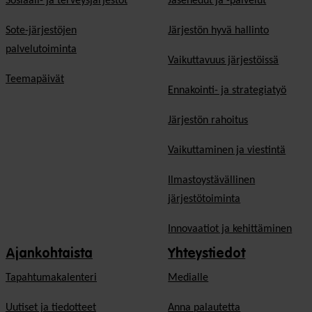
Sosiaali- ja terveysjärjestöt
Jäsen­edut ja -palvelut
Sote-järjestöjen
Järjestön hyvä hallinto
palvelutoiminta
Vaikuttavuus järjestöissä
Teemapäivät
Ennakointi- ja strategiatyö
Järjestön rahoitus
Vaikuttaminen ja viestintä
Ilmastoystävällinen
järjestötoiminta
Innovaatiot ja kehittäminen
Ajankohtaista
Yhteystiedot
Tapahtumakalenteri
Medialle
Uutiset ja tiedotteet
Anna palautetta