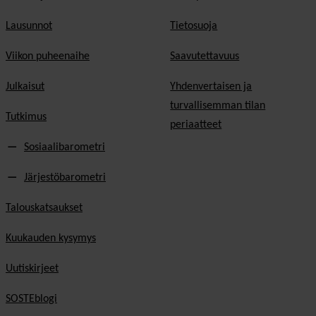
Lausunnot
Tietosuoja
Viikon puheenaihe
Saavutettavuus
Julkaisut
Yhdenvertaisen ja
turvallisemman tilan
Tutkimus
periaatteet
Sosiaalibarometri
Järjestöbarometri
Talouskatsaukset
Kuukauden kysymys
Uutiskirjeet
SOSTEblogi