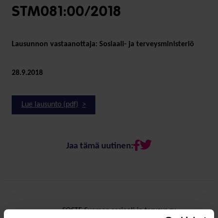
STM081:00/2018
Lausunnon vastaanottaja: Sosiaali- ja terveysministeriö
28.9.2018
Lue lausunto (pdf)
Jaa tämä uutinen:
SOSTE Suomen sosiaali ja terveys ry