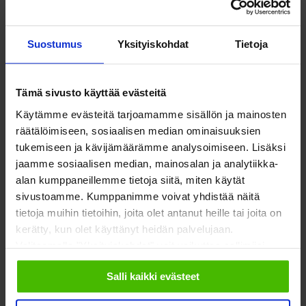
Yliopistonkatu 5
Faceboo
Twitte
00100 Helsinki
Suostumus
Yksityiskohdat
Tietoja
Tämä sivusto käyttää evästeitä
Käytämme evästeitä tarjoamamme sisällön ja mainosten
räätälöimiseen, sosiaalisen median ominaisuuksien
Meistä
Vaikuttaminen
tukemiseen ja kävijämäärämme analysoimiseen. Lisäksi
Tietoa Sostesta
Kansalaisyhteiskunta ja
jaamme sosiaalisen median, mainosalan ja analytiikka-
demokratia
alan kumppaneillemme tietoja siitä, miten käytät
Jäsenjärjestöt
sivustoamme. Kumppanimme voivat yhdistää näitä
Hyvinvointitalous
tietoja muihin tietoihin, joita olet antanut heille tai joita on
Jäsenedut ja -palvelut
kerätty, kun olet käyttänyt heidän palvelujaan.
Järjestöjen
Valitsemalla "Yksityiskohdat" voit vaikuttaa sallimiisi
Hae jäseneksi
toimintaedellytykset
evästeisiin.
Verkostot
Salli kaikki evästeet
Hyvinvoinnin ja terveyden
edistäminen
Varaa kokoustila