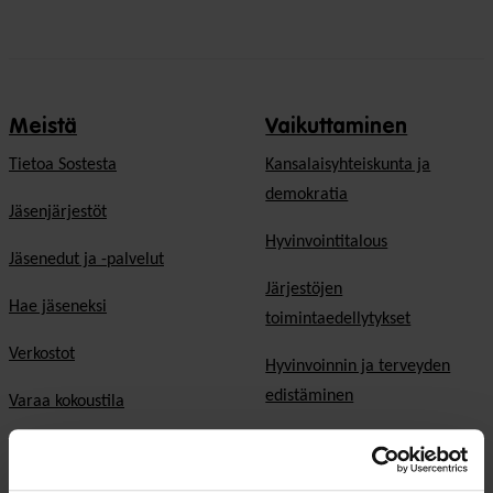
Meistä
Vaikuttaminen
Tietoa Sostesta
Kansalaisyhteiskunta ja
demokratia
Jäsenjärjestöt
Hyvinvointitalous
Jäsenedut ja -palvelut
Järjestöjen
Hae jäseneksi
toimintaedellytykset
Verkostot
Hyvinvoinnin ja terveyden
edistäminen
Varaa kokoustila
Sosiaali- ja terveyspalvelut
Yhteistyökumppaniksi
Toimeentulo