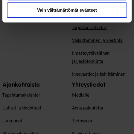
Vaikuttavuus järjestöissä
Vain välttämättömät evästeet
Teemapäivät
Ennakointi- ja strategiatyö
Järjestön rahoitus
Vaikuttaminen ja viestintä
Ilmastoystävällinen
järjestötoiminta
Innovaatiot ja kehittäminen
Ajankohtaista
Yhteystiedot
Tapahtumakalenteri
Medialle
Uutiset ja tiedotteet
Anna palautetta
Lausunnot
Tietosuoja
Viikon puheenaihe
Saavutettavuus