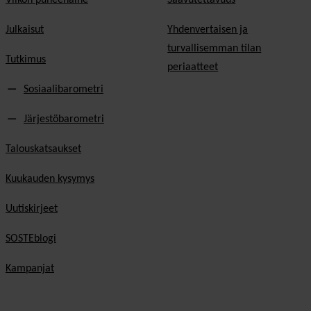
Julkaisut
Yhdenvertaisen ja
turvallisemman tilan
Tutkimus
periaatteet
Sosiaalibarometri
Järjestöbarometri
Talouskatsaukset
Kuukauden kysymys
Uutiskirjeet
SOSTEblogi
Kampanjat