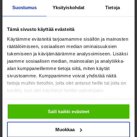
På Svenska
Suostumus
Yksityiskohdat
Tietoja
Työllisyys
In English
Ilmastonmuutos
Tämä sivusto käyttää evästeitä
Käytämme evästeitä tarjoamamme sisällön ja mainosten
EU & kansainvälinen työ
räätälöimiseen, sosiaalisen median ominaisuuksien
Vaalit
tukemiseen ja kävijämäärämme analysoimiseen. Lisäksi
jaamme sosiaalisen median, mainosalan ja analytiikka-
Eduskuntavaalit
alan kumppaneillemme tietoja siitä, miten käytät
sivustoamme. Kumppanimme voivat yhdistää näitä
Kunta- ja aluevaalit
tietoja muihin tietoihin, joita olet antanut heille tai joita on
kerätty, kun olet käyttänyt heidän palvelujaan.
Europarlamenttivaalit
Valitsemalla "Yksityiskohdat" voit vaikuttaa sallimiisi
Tietoa järjestöistä
Jäsenjärjestöille
evästeisiin.
Salli kaikki evästeet
Sosiaali- ja terveysjärjestöt
Jäsen­edut ja -palvelut
Sote-järjestöjen
Järjestön hyvä hallinto
Muokkaa
palvelutoiminta