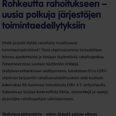
Rohkeutta rahoitukseen –
uusia polkuja järjestöjen
toimintaedellytyksiin
Mistä järjestö löytää rahoitusta muuttuvassa
toimintaympäristössä? Tässä ohjelmatunnissa tarkastellaan
kolmea ajankohtaista ja toisiaan täydentävää rahoituspolkua.
Puheenvuoroissa saadaan käytännön vinkkejä
yksityisvarainhankinnan aloittamiseen, tutustutaan EU:n CERV-
ohjelman tarjoamiin rahoitusmahdollisuuksiin sekä kuullaan
kokemuksia Itä-Suomessa toteutetusta ESR+ 4.3 -erityishausta.
Kokonaisuus tarjoaa konkreettista tietoa, esimerkkejä ja oppeja
järjestöjen rahoituspohjan vahvistamiseen.
Yksityisvarainhankinta – miten järjestö pääsee alkuun