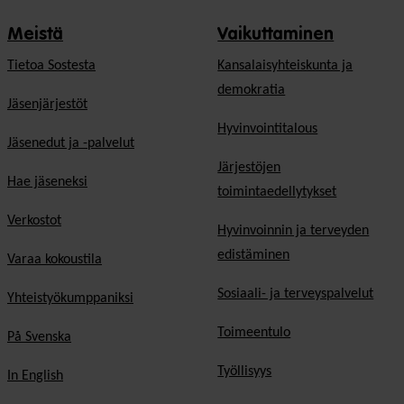
Meistä
Vaikuttaminen
Tietoa Sostesta
Kansalaisyhteiskunta ja
demokratia
Jäsenjärjestöt
Hyvinvointitalous
Jäsenedut ja -palvelut
Järjestöjen
Hae jäseneksi
toimintaedellytykset
Verkostot
Hyvinvoinnin ja terveyden
edistäminen
Varaa kokoustila
Sosiaali- ja terveyspalvelut
Yhteistyökumppaniksi
Toimeentulo
På Svenska
Työllisyys
In English