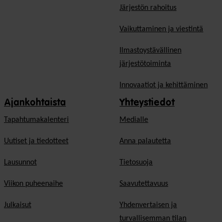
Järjestön rahoitus
Vaikuttaminen ja viestintä
Ilmastoystävällinen
järjestötoiminta
Innovaatiot ja kehittäminen
Ajankohtaista
Yhteystiedot
Tapahtumakalenteri
Medialle
Uutiset ja tiedotteet
Anna palautetta
Lausunnot
Tietosuoja
Viikon puheenaihe
Saavutettavuus
Julkaisut
Yhdenvertaisen ja
turvallisemman tilan