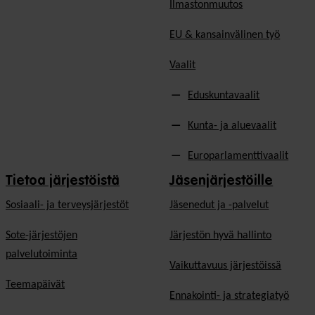
Ilmastonmuutos
EU & kansainvälinen työ
Vaalit
Eduskuntavaalit
Kunta- ja aluevaalit
Europarlamenttivaalit
Tietoa järjestöistä
Jäsenjärjestöille
Sosiaali- ja terveysjärjestöt
Jäsen­edut ja -palvelut
Sote-järjestöjen
Järjestön hyvä hallinto
palvelutoiminta
Vaikuttavuus järjestöissä
Teemapäivät
Ennakointi- ja strategiatyö