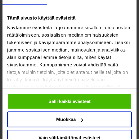
oikeusministeriö
Roosa Talvitie
, CERV yhteyspiste/rahoitusohjelma,
Tämä sivusto käyttää evästeitä
oikeusministeriö
Käytämme evästeitä tarjoamamme sisällön ja mainosten
Kohti ESR+ -hankkeita
räätälöimiseen, sosiaalisen median ominaisuuksien
tukemiseen ja kävijämäärämme analysoimiseen. Lisäksi
jaamme sosiaalisen median, mainosalan ja analytiikka-
Puheenvuorossa jaetaan kokemuksia Itä-Suomessa toteutetusta
alan kumppaneillemme tietoja siitä, miten käytät
ESR+ 4.3 -erityishausta. Esillä ovat yhteistyö rahoittajan kanssa,
sivustoamme. Kumppanimme voivat yhdistää näitä
matkan varrella kohdatut haasteet ja niistä saadut opit.
tietoja muihin tietoihin, joita olet antanut heille tai joita on
kerätty, kun olet käyttänyt heidän palvelujaan.
Valitsemalla "Yksityiskohdat" voit vaikuttaa sallimiisi
Teija Sivonen,
projektipäällikkö, Pohjois-Karjalan
evästeisiin.
Sosiaaliturvayhdistys ry
Salli kaikki evästeet
Lisätietoja
Muokkaa
Vain välttämättömät evästeet