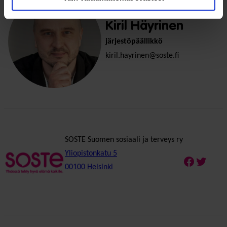
Kiril Häyrinen
järjestöpäällikkö
kiril.hayrinen@soste.fi
SOSTE Suomen sosiaali ja terveys ry
Yliopistonkatu 5
Faceboo
Twitte
00100 Helsinki