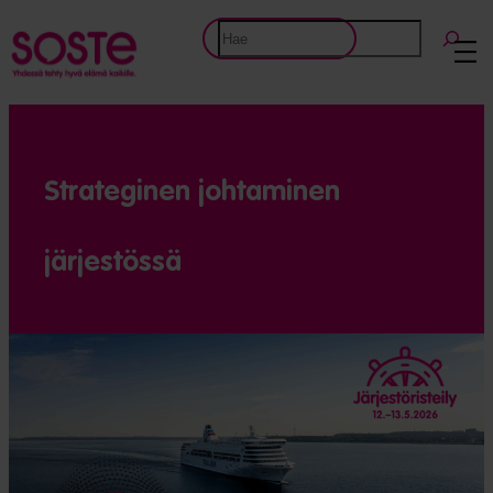
Etsi
Strateginen johtaminen
järjestössä