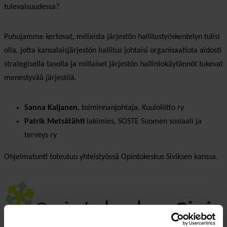
tulevaisuudessa?
Puhujamme kertovat, millaista järjestön hallitustyöskentelyn tulisi
olla, jotta kansalaisjärjestön hallitus johtaisi organisaatiota aidosti
strategisella tasolla ja millaiset järjestön hallintokäytännöt tukevat
menestyvää järjestöä.
Sanna Kaijanen
, toiminnanjohtaja, Kuuloliitto ry
Patrik Metsätähti
lakimies, SOSTE Suomen sosiaali ja
terveys ry
Ohjelmatunti toteutuu yhteistyössä Opintokeskus Siviksen kanssa.