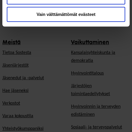
Vain välttämättömät evästeet
Meistä
Vaikuttaminen
Tietoa Sostesta
Kansalaisyhteiskunta ja
demokratia
Jäsenjärjestöt
Hyvinvointitalous
Jäsenedut ja -palvelut
Järjestöjen
Hae jäseneksi
toimintaedellytykset
Verkostot
Hyvinvoinnin ja terveyden
edistäminen
Varaa kokoustila
Sosiaali- ja terveyspalvelut
Yhteistyökumppaniksi