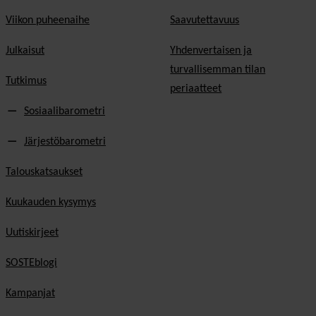
Viikon puheenaihe
Saavutettavuus
Julkaisut
Yhdenvertaisen ja
turvallisemman tilan
Tutkimus
periaatteet
Sosiaalibarometri
Järjestöbarometri
Talouskatsaukset
Kuukauden kysymys
Uutiskirjeet
SOSTEblogi
Kampanjat