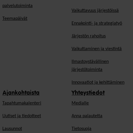
palvelutoiminta
Vaikuttavuus järjestöissä
Teemapäivät
Ennakointi- ja strategiatyö
Järjestön rahoitus
Vaikuttaminen ja viestintä
Ilmastoystävällinen
järjestötoiminta
Innovaatiot ja kehittäminen
Ajankohtaista
Yhteystiedot
Tapahtumakalenteri
Medialle
Uutiset ja tiedotteet
Anna palautetta
Lausunnot
Tietosuoja