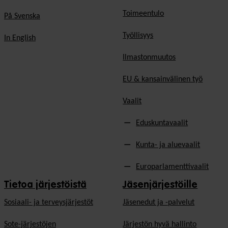
Toimeentulo
På Svenska
Työllisyys
In English
Ilmastonmuutos
EU & kansainvälinen työ
Vaalit
Eduskuntavaalit
Kunta- ja aluevaalit
Europarlamenttivaalit
Tietoa järjestöistä
Jäsenjärjestöille
Sosiaali- ja terveysjärjestöt
Jäsen­edut ja -palvelut
Sote-järjestöjen
Järjestön hyvä hallinto