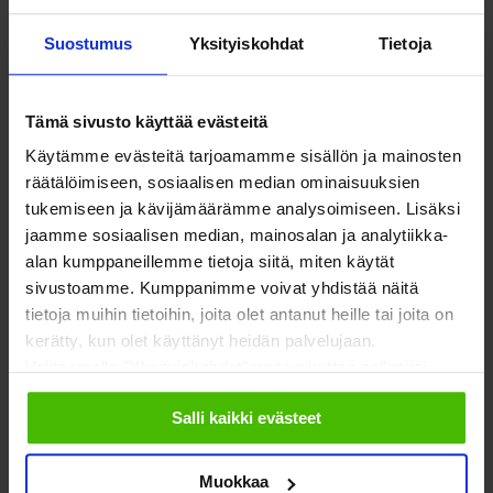
Lisätietoja
Suostumus
Yksityiskohdat
Tietoja
Tämä sivusto käyttää evästeitä
Käytämme evästeitä tarjoamamme sisällön ja mainosten
Outi Majanen
räätälöimiseen, sosiaalisen median ominaisuuksien
erityisasiantuntija
tukemiseen ja kävijämäärämme analysoimiseen. Lisäksi
jaamme sosiaalisen median, mainosalan ja analytiikka-
outi.majanen@soste.fi
alan kumppaneillemme tietoja siitä, miten käytät
sivustoamme. Kumppanimme voivat yhdistää näitä
tietoja muihin tietoihin, joita olet antanut heille tai joita on
kerätty, kun olet käyttänyt heidän palvelujaan.
Valitsemalla "Yksityiskohdat" voit vaikuttaa sallimiisi
evästeisiin.
Salli kaikki evästeet
SOSTE Suomen sosiaali ja terveys ry
Yliopistonkatu 5
Faceboo
Twitte
00100 Helsinki
Muokkaa