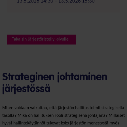
13.5.2026 14:30 – 13.5.2026 15:30
Takaisin Järjestöristeily -sivulle
Strateginen johtaminen
järjestössä
Miten voidaan vaikuttaa, että järjestön hallitus toimii strategisella
tasolla? Mikä on hallituksen rooli strategisena johtajana? Millaiset
hyvät hallintokäytännöt tukevat koko järjestön menestystä myös