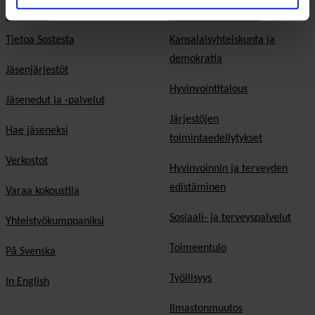
Meistä
Vaikuttaminen
Tietoa Sostesta
Kansalaisyhteiskunta ja
demokratia
Jäsenjärjestöt
Hyvinvointitalous
Jäsenedut ja -palvelut
Järjestöjen
Hae jäseneksi
toimintaedellytykset
Verkostot
Hyvinvoinnin ja terveyden
edistäminen
Varaa kokoustila
Sosiaali- ja terveyspalvelut
Yhteistyökumppaniksi
Toimeentulo
På Svenska
Työllisyys
In English
Ilmastonmuutos