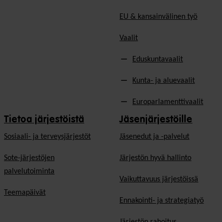
EU & kansainvälinen työ
Vaalit
Eduskuntavaalit
Kunta- ja aluevaalit
Europarlamenttivaalit
Tietoa järjestöistä
Jäsenjärjestöille
Sosiaali- ja terveysjärjestöt
Jäsen­edut ja -palvelut
Sote-järjestöjen
Järjestön hyvä hallinto
palvelutoiminta
Vaikuttavuus järjestöissä
Teemapäivät
Ennakointi- ja strategiatyö
Järjestön rahoitus