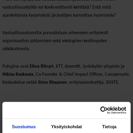
vastuullisuustyötä voi konkreettisesti kehittää? Entä mitä
ajankohtaisia kysymyksiä järjestöjen kannattaa huomioida?
Vastuullisuustunnilla pureudutaan aiheeseen erityisesti
organisaation johtamisen sekä ekologisen kestävyyden
näkökulmasta.
Puhujina ovat
Elina Riivari
, KTT, dosentti, Jyväskylän yliopisto ja
Niklas Kaskeala,
Co-Founder & Chief Impact Officer, Compensate.
Keskustelua vetää
Simo Rissanen
, erityisasiantuntija, SOSTE.
Lisätietoja
Suostumus
Yksityiskohdat
Tietoja