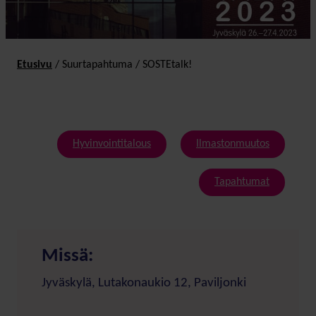
Etusivu
/
Suurtapahtuma
/
SOSTEtalk!
Hyvinvointitalous
Ilmastonmuutos
Tapahtumat
Missä:
Jyväskylä, Lutakonaukio 12, Paviljonki