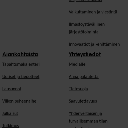
Vaikuttaminen ja viestintä
Ilmastoystävällinen
järjestötoiminta
Innovaatiot ja kehittäminen
Ajankohtaista
Yhteystiedot
Tapahtumakalenteri
Medialle
Uutiset ja tiedotteet
Anna palautetta
Lausunnot
Tietosuoja
Viikon puheenaihe
Saavutettavuus
Julkaisut
Yhdenvertaisen ja
turvallisemman tilan
Tutkimus