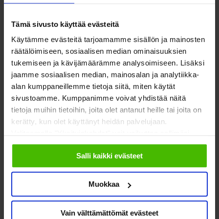
Kirsi Marttinen
Tämä sivusto käyttää evästeitä
erityisasiantuntija
kirsi.marttinen@soste.fi
Käytämme evästeitä tarjoamamme sisällön ja mainosten
räätälöimiseen, sosiaalisen median ominaisuuksien
kimarttinen
tukemiseen ja kävijämäärämme analysoimiseen. Lisäksi
jaamme sosiaalisen median, mainosalan ja analytiikka-
alan kumppaneillemme tietoja siitä, miten käytät
sivustoamme. Kumppanimme voivat yhdistää näitä
tietoja muihin tietoihin, joita olet antanut heille tai joita on
kerätty, kun olet käyttänyt heidän palvelujaan.
SOSTE Suomen sosiaali ja terveys ry
Valitsemalla "Yksityiskohdat" voit vaikuttaa sallimiisi
Yliopistonkatu 5
evästeisiin.
Faceboo
Twitte
00100 Helsinki
Salli kaikki evästeet
Muokkaa
Vain välttämättömät evästeet