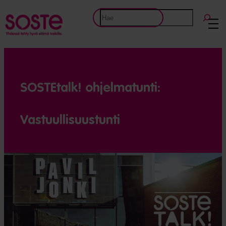
Etsi
SOSTEtalk! ohjelmatunti:
Vastuullisuustunti