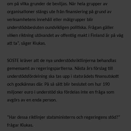
om på vilka grunder de beviljas. När hela grupper av
organisationer stängs ute från finansiering på grund av
verksamhetens innehåll eller målgrupper blir
understödsbesluten oundvikligen politiska. Frågan gäller
vilken riktning utövandet av offentlig makt i Finland är på väg
att ta”, säger Kiukas.
SOSTE kräver att de nya understödsriktlinjerna behandlas
gemensamt av regeringspartierna. Nästa års förslag till
understödsfördelning ska tas upp i statsrådets finansutskott
och godkännas där. På så sätt blir beslutet om hur 190
miljoner euro i understöd ska fördelas inte en fråga som
avgörs av en enda person.
”Har dessa riktlinjer statsministerns och regeringens stöd?”
frågar Kiukas.