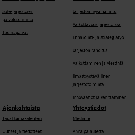
Sote-järjestöjen
Järjestön hyvä hallinto
palvelutoiminta
Vaikuttavuus järjestöissä
Teemapäivät
Ennakointi- ja strategiatyö
Järjestön rahoitus
Vaikuttaminen ja viestintä
Ilmastoystävällinen
järjestötoiminta
Innovaatiot ja kehittäminen
Ajankohtaista
Yhteystiedot
Tapahtumakalenteri
Medialle
Uutiset ja tiedotteet
Anna palautetta