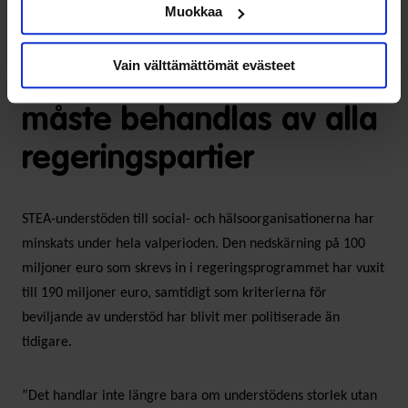
Muokkaa
De nya
Vain välttämättömät evästeet
understödsriktlinjerna
måste behandlas av alla
regeringspartier
STEA-understöden till social- och hälsoorganisationerna har
minskats under hela valperioden. Den nedskärning på 100
miljoner euro som skrevs in i regeringsprogrammet har vuxit
till 190 miljoner euro, samtidigt som kriterierna för
beviljande av understöd har blivit mer politiserade än
tidigare.
”Det handlar inte längre bara om understödens storlek utan