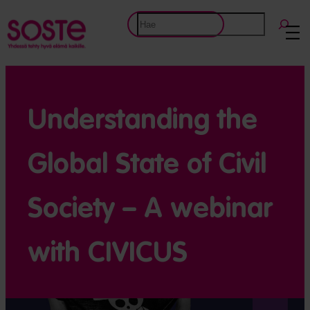
Etsi
Understanding the
Global State of Civil
Society – A webinar
with CIVICUS