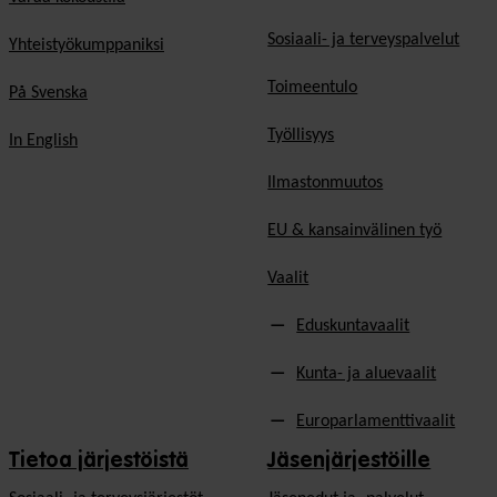
Sosiaali- ja terveyspalvelut
Yhteistyökumppaniksi
Toimeentulo
På Svenska
Työllisyys
In English
Ilmastonmuutos
EU & kansainvälinen työ
Vaalit
Eduskuntavaalit
Kunta- ja aluevaalit
Europarlamenttivaalit
Tietoa järjestöistä
Jäsenjärjestöille