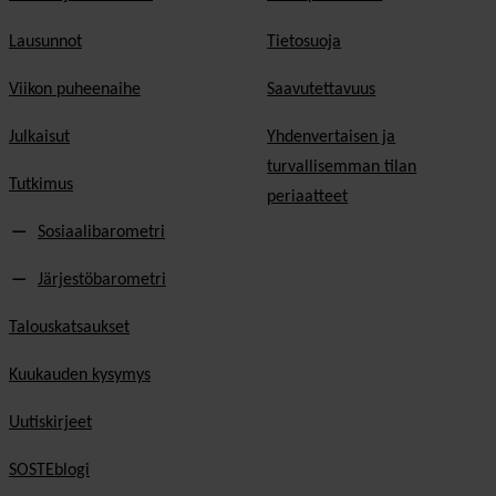
Lausunnot
Tietosuoja
Viikon puheenaihe
Saavutettavuus
Julkaisut
Yhdenvertaisen ja
turvallisemman tilan
Tutkimus
periaatteet
Sosiaalibarometri
Järjestöbarometri
Talouskatsaukset
Kuukauden kysymys
Uutiskirjeet
SOSTEblogi