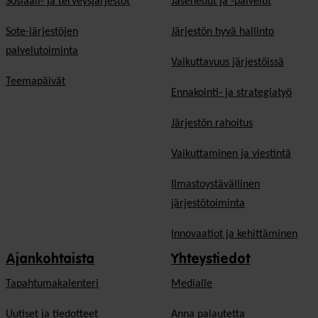
Sosiaali- ja terveysjärjestöt
Jäsen­edut ja -palvelut
Sote-järjestöjen
Järjestön hyvä hallinto
palvelutoiminta
Vaikuttavuus järjestöissä
Teemapäivät
Ennakointi- ja strategiatyö
Järjestön rahoitus
Vaikuttaminen ja viestintä
Ilmastoystävällinen
järjestötoiminta
Innovaatiot ja kehittäminen
Ajankohtaista
Yhteystiedot
Tapahtumakalenteri
Medialle
Uutiset ja tiedotteet
Anna palautetta