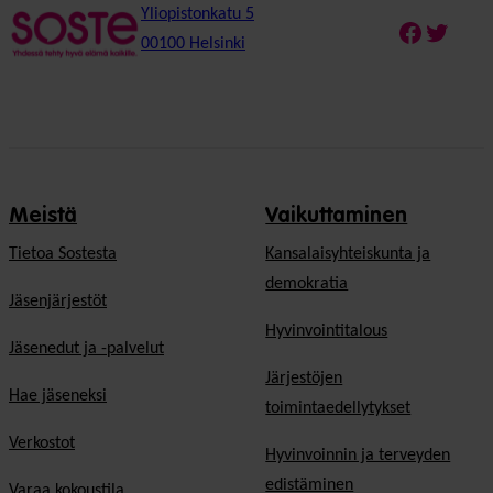
Yliopistonkatu 5
Faceboo
Twitte
00100 Helsinki
Meistä
Vaikuttaminen
Tietoa Sostesta
Kansalaisyhteiskunta ja
demokratia
Jäsenjärjestöt
Hyvinvointitalous
Jäsenedut ja -palvelut
Järjestöjen
Hae jäseneksi
toimintaedellytykset
Verkostot
Hyvinvoinnin ja terveyden
edistäminen
Varaa kokoustila