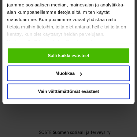
jaamme sosiaalisen median, mainosalan ja analytiikka-
alan kumppaneillemme tietoja siitä, miten käytät
sivustoamme. Kumppanimme voivat yhdistää näitä
tietoja muihin tietoihin, joita olet antanut heille tai joita on
kerätty, kun olet käyttänyt heidän palvelujaan.
Valitsemalla "Yksityiskohdat" voit vaikuttaa sallimiisi
evästeisiin.
Salli kaikki evästeet
Muokkaa
Kirsi Marttinen
erityisasiantuntija
Vain välttämättömät evästeet
kirsi.marttinen@soste.fi
kimarttinen
SOSTE Suomen sosiaali ja terveys ry