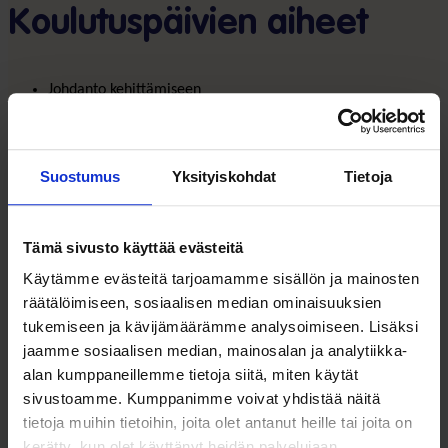
Koulutuspäivien aiheet
Johdanto kehittämiseen
Strateginen kehittäminen, toimintaympäristö ja tavoitteet
Hanketyöpaja/Sparraukset
Projektin suunnittelu ja johtaminen
Suostumus
Yksityiskohdat
Tietoja
Asiakaslähtöisen palvelumuotoiluajattelun perusteet
Strategiset valinnat ja liiketoimintamallit
Tämä sivusto käyttää evästeitä
Palvelumuotoilun prosessi
Käytämme evästeitä tarjoamamme sisällön ja mainosten
Digitaalinen palvelumuotoilu
räätälöimiseen, sosiaalisen median ominaisuuksien
Hanketyöpaja/Sparraukset
tukemiseen ja kävijämäärämme analysoimiseen. Lisäksi
Palvelumuotoilun toteuttaminen
jaamme sosiaalisen median, mainosalan ja analytiikka-
Hinnoittelu ja taloudelliset vaikutukset
alan kumppaneillemme tietoja siitä, miten käytät
Palvelun lanseeraus
sivustoamme. Kumppanimme voivat yhdistää näitä
Loppuseminaari ja valmistujaiset
tietoja muihin tietoihin, joita olet antanut heille tai joita on
kerätty, kun olet käyttänyt heidän palvelujaan.