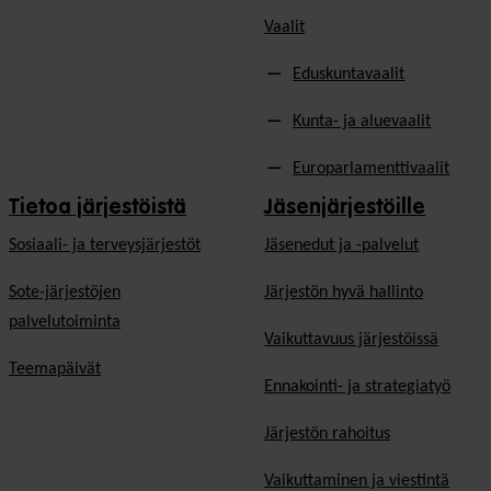
Vaalit
Eduskuntavaalit
Kunta- ja aluevaalit
Europarlamenttivaalit
Tietoa järjestöistä
Jäsenjärjestöille
Sosiaali- ja terveysjärjestöt
Jäsen­edut ja -palvelut
Sote-järjestöjen
Järjestön hyvä hallinto
palvelutoiminta
Vaikuttavuus järjestöissä
Teemapäivät
Ennakointi- ja strategiatyö
Järjestön rahoitus
Vaikuttaminen ja viestintä