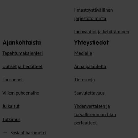
Ilmastoystävällinen
järjestötoiminta
Innovaatiot ja kehittäminen
Ajankohtaista
Yhteystiedot
Tapahtumakalenteri
Medialle
Uutiset ja tiedotteet
Anna palautetta
Lausunnot
Tietosuoja
Viikon puheenaihe
Saavutettavuus
Julkaisut
Yhdenvertaisen ja
turvallisemman tilan
Tutkimus
periaatteet
Sosiaalibarometri