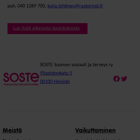
puh. 040 1289 700,
kaija.lehtinen@rastorinst.fi
Lue lisää alkavasta koulutuksesta
SOSTE Suomen sosiaali ja terveys ry
Yliopistonkatu 5
Faceboo
Twitte
00100 Helsinki
Meistä
Vaikuttaminen