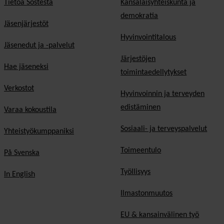
Tietoa Sostesta
Kansalaisyhteiskunta ja
demokratia
Jäsenjärjestöt
Hyvinvointitalous
Jäsenedut ja -palvelut
Järjestöjen
Hae jäseneksi
toimintaedellytykset
Verkostot
Hyvinvoinnin ja terveyden
edistäminen
Varaa kokoustila
Sosiaali- ja terveyspalvelut
Yhteistyökumppaniksi
Toimeentulo
På Svenska
Työllisyys
In English
Ilmastonmuutos
EU & kansainvälinen työ