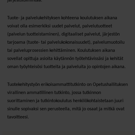
järjestötoimintaa.
Tuote- ja palvelukehityksen kohteena koulutuksen aikana
voivat olla esimerkiksi uudet palvelut, palvelutuotteet
(palvelun tuotteistaminen), digitaaliset palvelut, järjestön
tarjoama (tuote- tai palvelukokonaisuudet), palvelumuotoilu
tai palveluprosessien kehittäminen. Koulutuksen aikana
sovellat opittuja asioita käytännön työtehtävissäsi ja kehität
oman työyhteisösi tuotteita ja palveluita jo opintojen aikana.
Tuotekehitystyön erikoisammattitutkinto on Opetushallituksen
virallinen ammatillinen tutkinto, jossa tutkinnon
suorittaminen ja tutkintokoulutus henkilökohtaistetaan juuri
sinulle sopivaksi sen perusteella, mitä jo osaat ja mitkä ovat
tavoitteesi.