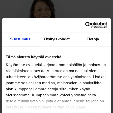
Suostumus
Yksityiskohdat
Tietoja
Miia Nahkuri
erityisasiantuntija
Tämä sivusto käyttää evästeitä
miia.nahkuri@soste.fi
Käytämme evästeitä tarjoamamme sisällön ja mainosten
MiiaNahkuri
räätälöimiseen, sosiaalisen median ominaisuuksien
tukemiseen ja kävijämäärämme analysoimiseen. Lisäksi
jaamme sosiaalisen median, mainosalan ja analytiikka-
alan kumppaneillemme tietoja siitä, miten käytät
sivustoamme. Kumppanimme voivat yhdistää näitä
tietoja muihin tietoihin, joita olet antanut heille tai joita on
kerätty, kun olet käyttänyt heidän palvelujaan.