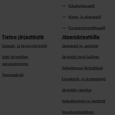
Eduskuntavaalit
Kunta- ja aluevaalit
Europarlamenttivaalit
Tietoa järjestöistä
Jäsenjärjestöille
Sosiaali- ja terveysjärjestöt
Jäsen­edut ja -palvelut
Sote-järjestöjen
Järjestön hyvä hallinto
palvelutoiminta
Vaikuttavuus järjestöissä
Teemapäivät
Ennakointi- ja strategiatyö
Järjestön rahoitus
Vaikuttaminen ja viestintä
Ilmastoystävällinen