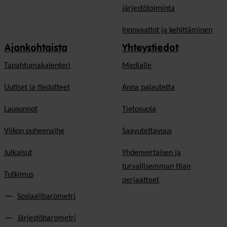
järjestötoiminta
Innovaatiot ja kehittäminen
Ajankohtaista
Yhteystiedot
Tapahtumakalenteri
Medialle
Uutiset ja tiedotteet
Anna palautetta
Lausunnot
Tietosuoja
Viikon puheenaihe
Saavutettavuus
Julkaisut
Yhdenvertaisen ja
turvallisemman tilan
Tutkimus
periaatteet
Sosiaalibarometri
Järjestöbarometri