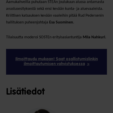
Aamukahveilla puhutaan STEAn joulukuun alussa antamasta
avustusesityksestä sekä ensi kevään kunta- ja aluevaaleista.
Kriittisen katsauksen kevään vaaleihin pitää Rud Pedersenin
hallituksen puheenjohtaja
Esa Suominen
.
Tilaisuutta moderoi SOSTEn erityisasiantuntija
Miia Nahkuri
.
Ilmoittaudu mukaan! Saat osallistumislinkin
ilmoittautumisen vahvistuksessa
Lisätiedot