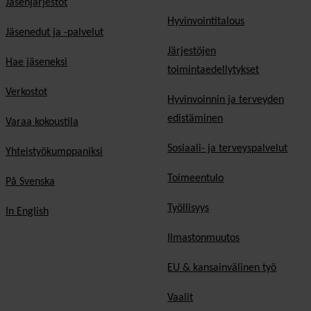
Jäsenjärjestöt
Hyvinvointitalous
Jäsenedut ja -palvelut
Järjestöjen
Hae jäseneksi
toimintaedellytykset
Verkostot
Hyvinvoinnin ja terveyden
edistäminen
Varaa kokoustila
Sosiaali- ja terveyspalvelut
Yhteistyökumppaniksi
Toimeentulo
På Svenska
Työllisyys
In English
Ilmastonmuutos
EU & kansainvälinen työ
Vaalit