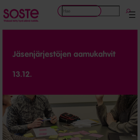
Etsi
Jäsen­järjestöjen aamukahvit
13.12.