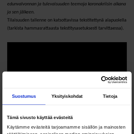
edunvalvonnan ja tulevaisuuden teemoja koronakriisin aikana
ja sen jälkeen.
Tilaisuuden tallenne on katsottavissa tekstitettynä alapuolella
(tarkista hammasrattaasta tekstitysasetuksesti tarvittaessa).
Suostumus
Yksityiskohdat
Tietoja
Tämä sivusto käyttää evästeitä
Käytämme evästeitä tarjoamamme sisällön ja mainosten