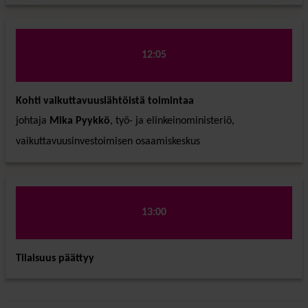
12:05
Kohti vaikuttavuuslähtöistä toimintaa
johtaja
Mika Pyykkö
, työ- ja elinkeinoministeriö,
vaikuttavuusinvestoimisen osaamiskeskus
13:00
Tilaisuus päättyy