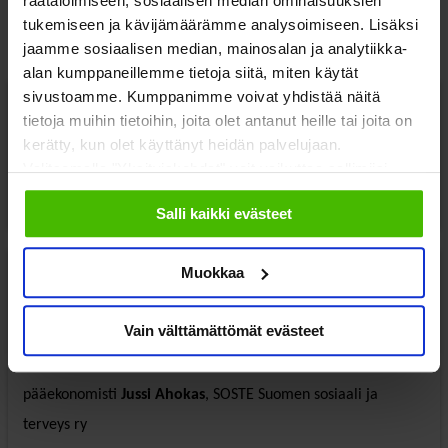
räätälöimiseen, sosiaalisen median ominaisuuksien
Ohjelma
tukemiseen ja kävijämäärämme analysoimiseen. Lisäksi
jaamme sosiaalisen median, mainosalan ja analytiikka-
alan kumppaneillemme tietoja siitä, miten käytät
sivustoamme. Kumppanimme voivat yhdistää näitä
tietoja muihin tietoihin, joita olet antanut heille tai joita on
12:00
kerätty, kun olet käyttänyt heidän palvelujaan.
Valitsemalla "Yksityiskohdat" voit vaikuttaa sallimiisi
evästeisiin.
Tilaisuus alkaa
Salli kaikki evästeet
Muokkaa
12:00
Vain välttämättömät evästeet
Tervetulosanat
pääekonomisti
Jussi Ahokas
, SOSTE Suomen sosiaali ja
terveys ry