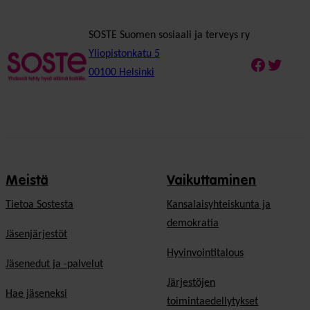
SOSTE Suomen sosiaali ja terveys ry
Yliopistonkatu 5
Faceboo
Twitte
00100 Helsinki
Meistä
Vaikuttaminen
Tietoa Sostesta
Kansalaisyhteiskunta ja
demokratia
Jäsenjärjestöt
Hyvinvointitalous
Jäsenedut ja -palvelut
Järjestöjen
Hae jäseneksi
toimintaedellytykset