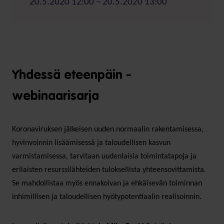
20.5.2020 12:00 – 20.5.2020 13:00
Yhdessä eteenpäin -
webinaarisarja
Koronaviruksen jälkeisen uuden normaalin rakentamisessa,
hyvinvoinnin lisäämisessä ja taloudellisen kasvun
varmistamisessa, tarvitaan uudenlaisia toimintatapoja ja
erilaisten resurssilähteiden tuloksellista yhteensovittamista.
Se mahdollistaa myös ennakoivan ja ehkäisevän toiminnan
inhimillisen ja taloudellisen hyötypotentiaalin realisoinnin.