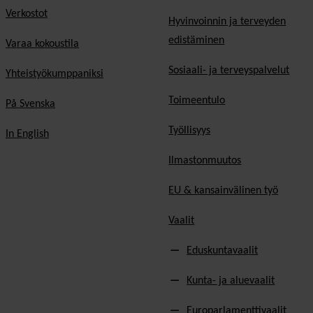
Verkostot
Hyvinvoinnin ja terveyden
edistäminen
Varaa kokoustila
Sosiaali- ja terveyspalvelut
Yhteistyökumppaniksi
Toimeentulo
På Svenska
Työllisyys
In English
Ilmastonmuutos
EU & kansainvälinen työ
Vaalit
Eduskuntavaalit
Kunta- ja aluevaalit
Europarlamenttivaalit