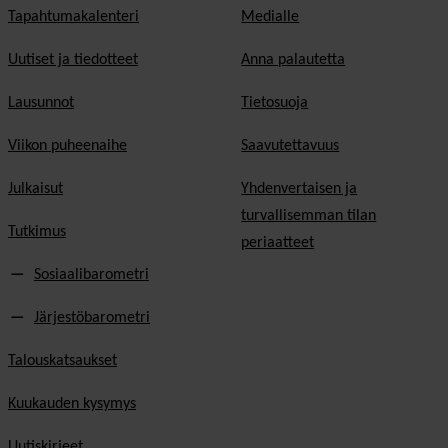
Tapahtumakalenteri
Medialle
Uutiset ja tiedotteet
Anna palautetta
Lausunnot
Tietosuoja
Viikon puheenaihe
Saavutettavuus
Julkaisut
Yhdenvertaisen ja
turvallisemman tilan
Tutkimus
periaatteet
Sosiaalibarometri
Järjestöbarometri
Talouskatsaukset
Kuukauden kysymys
Uutiskirjeet