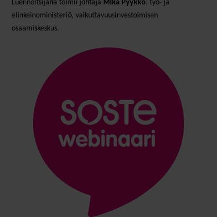
Luennoitsijana toimii johtaja
Mika Pyykkö
, työ- ja
elinkeinoministeriö, vaikuttavuusinvestoimisen
osaamiskeskus.