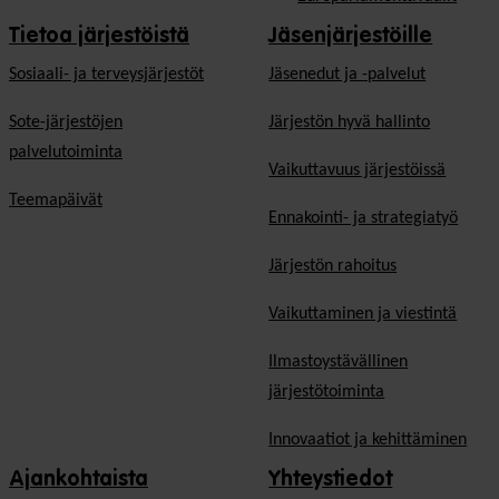
Tietoa järjestöistä
Jäsenjärjestöille
Sosiaali- ja terveysjärjestöt
Jäsen­edut ja -palvelut
Sote-järjestöjen
Järjestön hyvä hallinto
palvelutoiminta
Vaikuttavuus järjestöissä
Teemapäivät
Ennakointi- ja strategiatyö
Järjestön rahoitus
Vaikuttaminen ja viestintä
Ilmastoystävällinen
järjestötoiminta
Innovaatiot ja kehittäminen
Ajankohtaista
Yhteystiedot