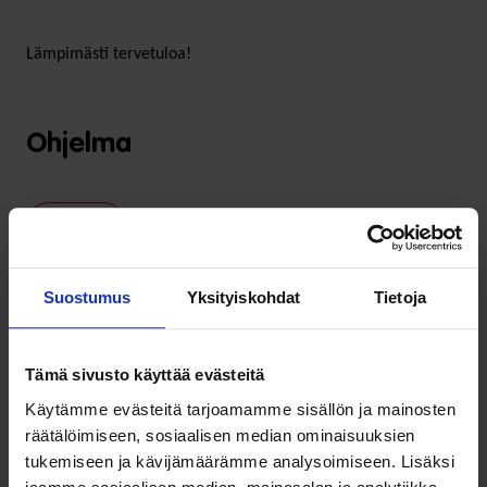
Lämpimästi tervetuloa!
Ohjelma
22.11.
Suostumus
Yksityiskohdat
Tietoja
15.00
Avaussanat
Tämä sivusto käyttää evästeitä
Piilopriorisoinnista avoimeen ja
Käytämme evästeitä tarjoamamme sisällön ja mainosten
15.05
osallistavaan priorisointiin
räätälöimiseen, sosiaalisen median ominaisuuksien
tukemiseen ja kävijämäärämme analysoimiseen. Lisäksi
Kansalaisten toimintakyky vaatii ratkaisuja