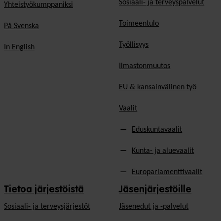
Sosiaali- ja terveyspalvelut
Yhteistyökumppaniksi
Toimeentulo
På Svenska
Työllisyys
In English
Ilmastonmuutos
EU & kansainvälinen työ
Vaalit
Eduskuntavaalit
Kunta- ja aluevaalit
Europarlamenttivaalit
Tietoa järjestöistä
Jäsenjärjestöille
Sosiaali- ja terveysjärjestöt
Jäsen­edut ja -palvelut