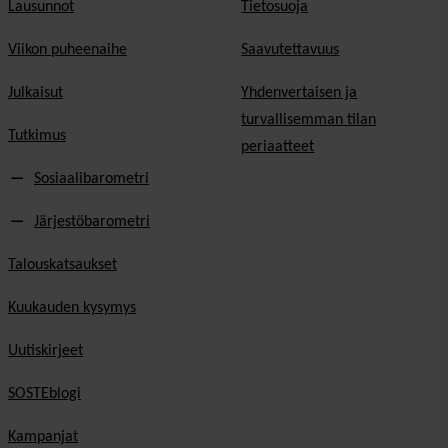
Lausunnot
Tietosuoja
Viikon puheenaihe
Saavutettavuus
Julkaisut
Yhdenvertaisen ja
turvallisemman tilan
Tutkimus
periaatteet
Sosiaalibarometri
Järjestöbarometri
Talouskatsaukset
Kuukauden kysymys
Uutiskirjeet
SOSTEblogi
Kampanjat