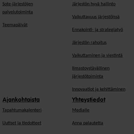
Sote-järjestöjen
Järjestön hyvä hallinto
palvelutoiminta
Vaikuttavuus järjestöissä
Teemapäivät
Ennakointi- ja strategiatyö
Järjestön rahoitus
Vaikuttaminen ja viestintä
Ilmastoystävällinen
järjestötoiminta
Innovaatiot ja kehittäminen
Ajankohtaista
Yhteystiedot
Tapahtumakalenteri
Medialle
Uutiset ja tiedotteet
Anna palautetta