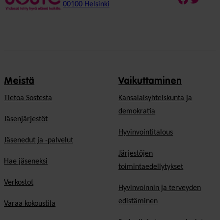
00100 Helsinki
Meistä
Vaikuttaminen
Tietoa Sostesta
Kansalaisyhteiskunta ja
demokratia
Jäsenjärjestöt
Hyvinvointitalous
Jäsenedut ja -palvelut
Järjestöjen
Hae jäseneksi
toimintaedellytykset
Verkostot
Hyvinvoinnin ja terveyden
edistäminen
Varaa kokoustila