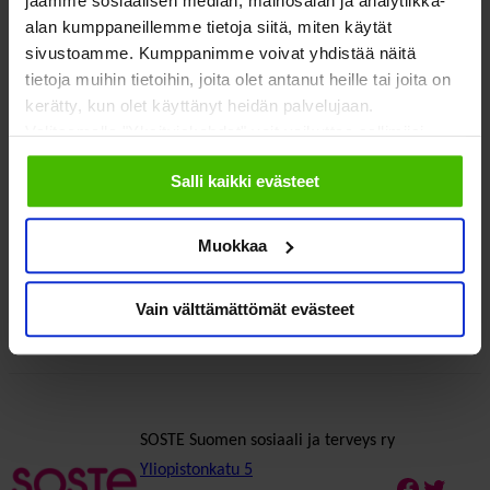
jaamme sosiaalisen median, mainosalan ja analytiikka-
15.25
– TULE-takuu parantaisi hoidon ja
alan kumppaneillemme tietoja siitä, miten käytät
kuntoutuksen laatua
sivustoamme. Kumppanimme voivat yhdistää näitä
tietoja muihin tietoihin, joita olet antanut heille tai joita on
Kuntoutuksen tulevaisuus –
15.50
kerätty, kun olet käyttänyt heidän palvelujaan.
päättäjänäkökulma
Valitsemalla "Yksityiskohdat" voit vaikuttaa sallimiisi
evästeisiin.
16.25
Päätössanat
Salli kaikki evästeet
Muokkaa
Lisätiedot
Vain välttämättömät evästeet
SOSTE Suomen sosiaali ja terveys ry
Yliopistonkatu 5
Faceboo
Twitte