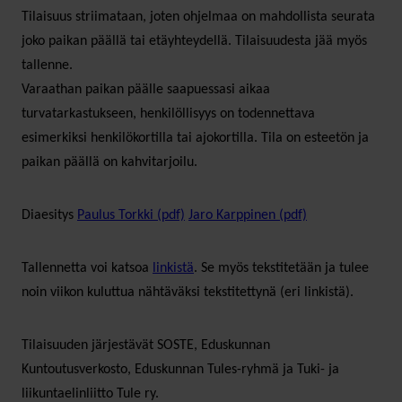
Tilaisuus striimataan, joten ohjelmaa on mahdollista seurata
joko paikan päällä tai etäyhteydellä. Tilaisuudesta jää myös
tallenne.
Varaathan paikan päälle saapuessasi aikaa
turvatarkastukseen, henkilöllisyys on todennettava
esimerkiksi henkilökortilla tai ajokortilla. Tila on esteetön ja
paikan päällä on kahvitarjoilu.
Diaesitys
Paulus Torkki (pdf)
Jaro Karppinen (pd
f)
Tallennetta voi katsoa
linkistä
. Se myös tekstitetään ja tulee
noin viikon kuluttua nähtäväksi tekstitettynä (eri linkistä).
Tilaisuuden järjestävät SOSTE, Eduskunnan
Kuntoutusverkosto, Eduskunnan Tules-ryhmä ja Tuki- ja
liikuntaelinliitto Tule ry.