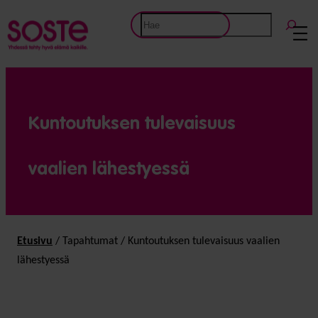
Etsi
Kuntoutuksen tulevaisuus
vaalien lähestyessä
Etusivu
/
Tapahtumat
/
Kuntoutuksen tulevaisuus vaalien
lähestyessä