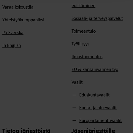
edistäminen
Varaa kokoustila
Sosiaali- ja terveyspalvelut
Yhteistyökumppaniksi
Toimeentulo
På Svenska
Työllisyys
In English
Ilmastonmuutos
EU & kansainvälinen työ
Vaalit
Eduskuntavaalit
Kunta- ja aluevaalit
Europarlamenttivaalit
Tietoa järjestöistä
Jäsenjärjestöille