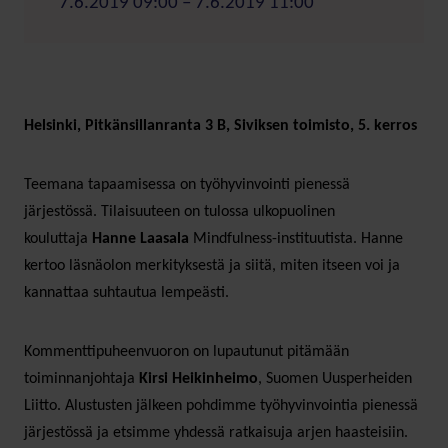
7.6.2019 09:00 – 7.6.2019 11:00
Helsinki, Pitkänsillanranta 3 B, Siviksen toimisto, 5. kerros
Teemana tapaamisessa on työhyvinvointi pienessä
järjestössä. Tilaisuuteen on tulossa ulkopuolinen
kouluttaja
Hanne Laasala
Mindfulness-instituutista. Hanne
kertoo läsnäolon merkityksestä ja siitä, miten itseen voi ja
kannattaa suhtautua lempeästi.
Kommenttipuheenvuoron on lupautunut pitämään
toiminnanjohtaja
Kirsi Heikinheimo
, Suomen Uusperheiden
Liitto. Alustusten jälkeen pohdimme työhyvinvointia pienessä
järjestössä ja etsimme yhdessä ratkaisuja arjen haasteisiin.