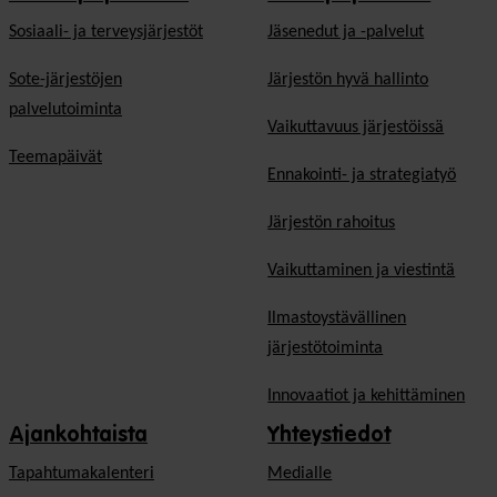
Sosiaali- ja terveysjärjestöt
Jäsen­edut ja -palvelut
Sote-järjestöjen
Järjestön hyvä hallinto
palvelutoiminta
Vaikuttavuus järjestöissä
Teemapäivät
Ennakointi- ja strategiatyö
Järjestön rahoitus
Vaikuttaminen ja viestintä
Ilmastoystävällinen
järjestötoiminta
Innovaatiot ja kehittäminen
Ajankohtaista
Yhteystiedot
Tapahtumakalenteri
Medialle