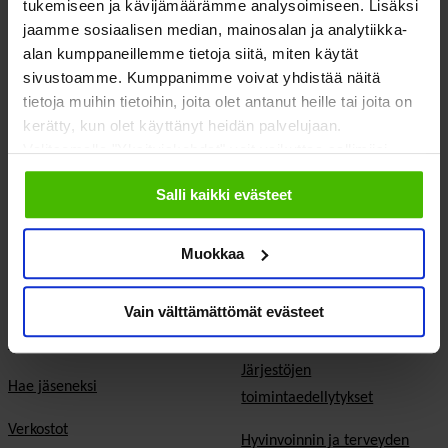
tukemiseen ja kävijämäärämme analysoimiseen. Lisäksi
SOSTE Suomen sosiaali ja terveys ry
jaamme sosiaalisen median, mainosalan ja analytiikka-
Yliopistonkatu 5
Faceboo
Twitte
alan kumppaneillemme tietoja siitä, miten käytät
00100 Helsinki
sivustoamme. Kumppanimme voivat yhdistää näitä
tietoja muihin tietoihin, joita olet antanut heille tai joita on
kerätty, kun olet käyttänyt heidän palvelujaan.
Valitsemalla "Yksityiskohdat" voit vaikuttaa sallimiisi
evästeisiin.
Salli kaikki evästeet
Meistä
Vaikuttaminen
Muokkaa
Tietoa Sostesta
Kansalaisyhteiskunta ja
demokratia
Jäsenjärjestöt
Vain välttämättömät evästeet
Hyvinvointitalous
Jäsenedut ja -palvelut
Järjestöjen
Hae jäseneksi
toimintaedellytykset
Verkostot
Hyvinvoinnin ja terveyden