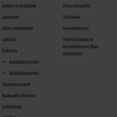
Uutiset ja tiedotteet
Anna palautetta
Lausunnot
Tietosuoja
Viikon puheenaihe
Saavutettavuus
Julkaisut
Yhdenvertaisen ja
turvallisemman tilan
Tutkimus
periaatteet
Sosiaalibarometri
Järjestöbarometri
Talouskatsaukset
Kuukauden kysymys
Uutiskirjeet