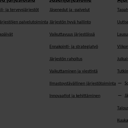
oa järjestöistä
Jäsenjärjestöille
Aja
li- ja terveysjärjestöt
Jäsen­edut ja -palvelut
Tapah
ärjestöjen palvelutoiminta
Järjestön hyvä hallinto
Uutise
päivät
Vaikuttavuus järjestöissä
Lausu
Ennakointi- ja strategiatyö
Viiko
Järjestön rahoitus
Julkai
Vaikuttaminen ja viestintä
Tutki
S
Ilmastoystävällinen järjestötoiminta
J
Innovaatiot ja kehittäminen
Talou
Kuuka