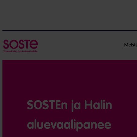
Meist
SOSTEn ja Halin
aluevaalipanee