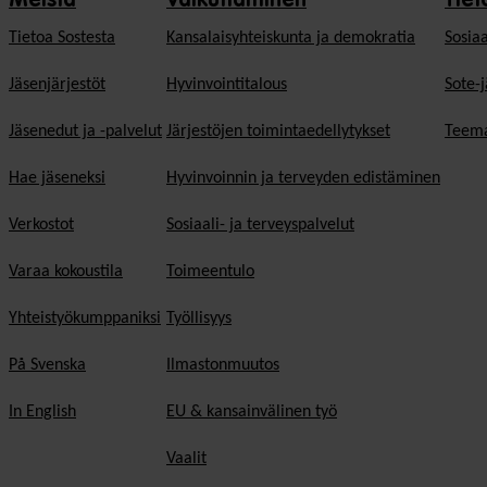
Meistä
Vaikuttaminen
Tiet
Tietoa Sostesta
Kansalaisyhteiskunta ja demokratia
Sosiaa
Jäsenjärjestöt
Hyvinvointitalous
Sote-j
Jäsenedut ja -palvelut
Järjestöjen toimintaedellytykset
Teema
Hae jäseneksi
Hyvinvoinnin ja terveyden edistäminen
Verkostot
Sosiaali- ja terveyspalvelut
Varaa kokoustila
Toimeentulo
Yhteistyökumppaniksi
Työllisyys
På Svenska
Ilmastonmuutos
In English
EU & kansainvälinen työ
Vaalit