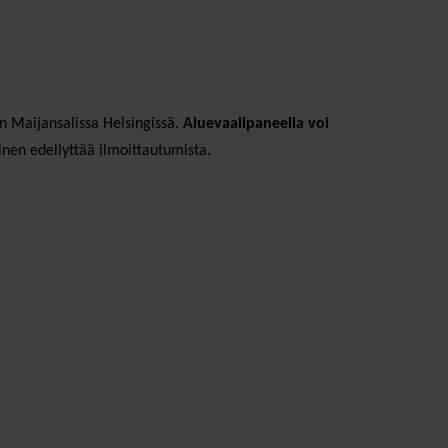
in Maijansalissa Helsingissä.
Aluevaalipaneelia voi
inen edellyttää ilmoittautumista.