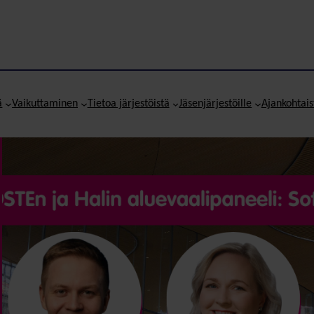
ä
Vaikuttaminen
Tietoa järjestöistä
Jäsenjärjestöille
Ajankohtais