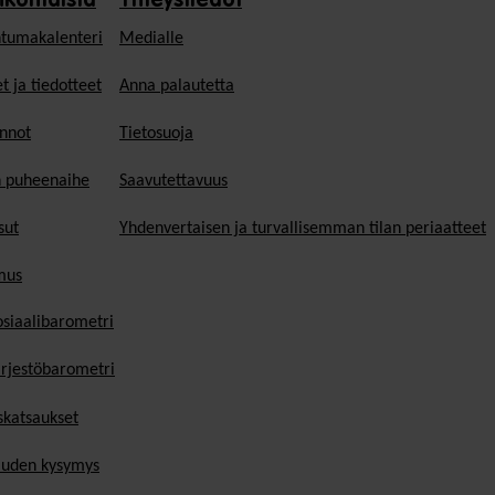
nkohtaista
Yhteystiedot
tumakalenteri
Medialle
t ja tiedotteet
Anna palautetta
nnot
Tietosuoja
n puheenaihe
Saavutettavuus
sut
Yhdenvertaisen ja turvallisemman tilan periaatteet
mus
osiaalibarometri
ärjestöbarometri
skatsaukset
uden kysymys