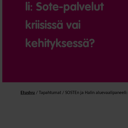
li: Sote-palvelut
kriisissä vai
kehityksessä?
Etusivu
/
Tapahtumat
/
SOSTEn ja Halin aluevaalipaneeli: 