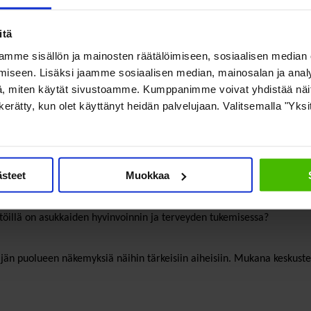
itä
mme sisällön ja mainosten räätälöimiseen, sosiaalisen median
iseen. Lisäksi jaamme sosiaalisen median, mainosalan ja analy
, miten käytät sivustoamme. Kumppanimme voivat yhdistää näitä t
on kerätty, kun olet käyttänyt heidän palvelujaan. Valitsemalla "Yks
ssä vai kehityksessä? Hy
nyt
ästeet
Muokkaa
vointialueiden prioriteetit seuraavana neljänä vuotena? Riittävätkö 
estöillä on asukkaiden hyvinvoinnin ja terveyden tukemisessa?
ljän puolueen näkemyksiä näihin tärkeisiin aiheisiin. Mukana keskuste