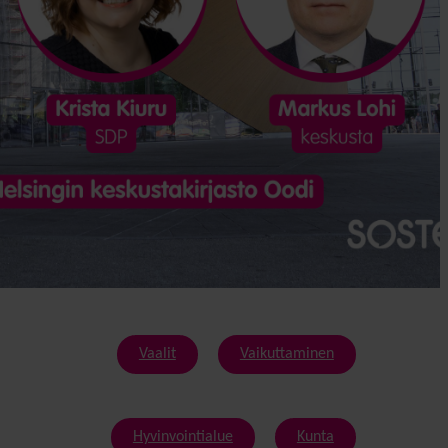
Vaalit
Vaikuttaminen
Hyvinvointialue
Kunta