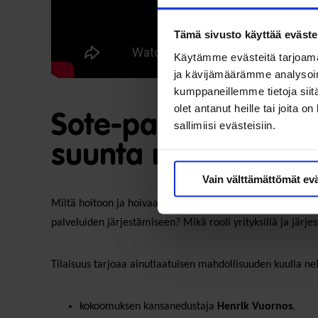
Tämä sivusto käyttää eväste
Käytämme evästeitä tarjoama
ja kävijämäärämme analysoim
kumppaneillemme tietoja siitä
olet antanut heille tai joita 
Sote-palvelut kriisi
sallimiisi evästeisiin.
suunta ratkaistaan 
Vain välttämättömät ev
Miltä hoitoon ja hoivaan pääsy näyttää – mitkä ovat hyvin
palveluiden järjestämiseen? Mikä rooli yrityksillä ja järj
Tilaisuus tarjoaa ainutlaatuisen mahdollisuuden kuulla ne
kokoomuksen kansanedustaja
Henrik Vuornos
,