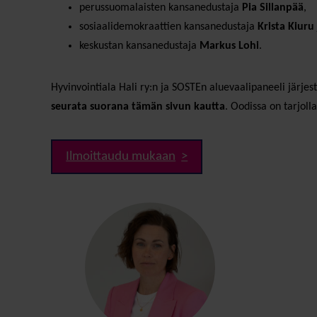
perussuomalaisten kansanedustaja
Pia Sillanpää
,
sosiaalidemokraattien kansanedustaja
Krista Kiuru
keskustan kansanedustaja
Markus Lohi
.
Hyvinvointiala Hali ry:n ja SOSTEn aluevaalipaneeli järje
seurata suorana tämän sivun kautta
. Oodissa on tarjoll
Ilmoittaudu mukaan