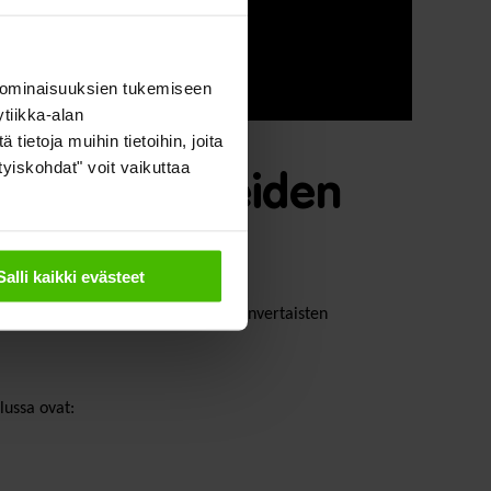
 ominaisuuksien tukemiseen
tiikka-alan
ietoja muihin tietoihin, joita
ityiskohdat" voit vaikuttaa
vinvointialueiden
Salli kaikki evästeet
alueiden rahat laadukkaiden ja yhdenvertaisten
lussa ovat: