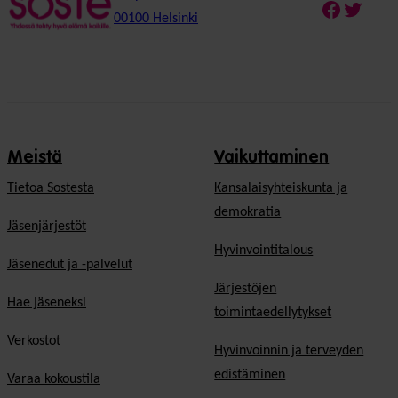
Faceboo
Twitte
00100 Helsinki
Meistä
Vaikuttaminen
Tietoa Sostesta
Kansalaisyhteiskunta ja
demokratia
Jäsenjärjestöt
Hyvinvointitalous
Jäsenedut ja -palvelut
Järjestöjen
Hae jäseneksi
toimintaedellytykset
Verkostot
Hyvinvoinnin ja terveyden
edistäminen
Varaa kokoustila