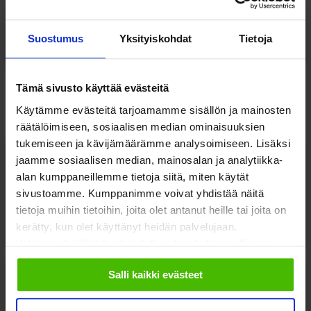
Suostumus
Yksityiskohdat
Tietoja
Päivän ohjelma päättyy
Tämä sivusto käyttää evästeitä
27.11
Käytämme evästeitä tarjoamamme sisällön ja mainosten
räätälöimiseen, sosiaalisen median ominaisuuksien
tukemiseen ja kävijämäärämme analysoimiseen. Lisäksi
jaamme sosiaalisen median, mainosalan ja analytiikka-
alan kumppaneillemme tietoja siitä, miten käytät
8:30
sivustoamme. Kumppanimme voivat yhdistää näitä
tietoja muihin tietoihin, joita olet antanut heille tai joita on
Tarjolla aamukahvi + kahvileipä
kerätty, kun olet käyttänyt heidän palvelujaan.
Valitsemalla "Yksityiskohdat" voit vaikuttaa sallimiisi
evästeisiin.
Salli kaikki evästeet
9:00