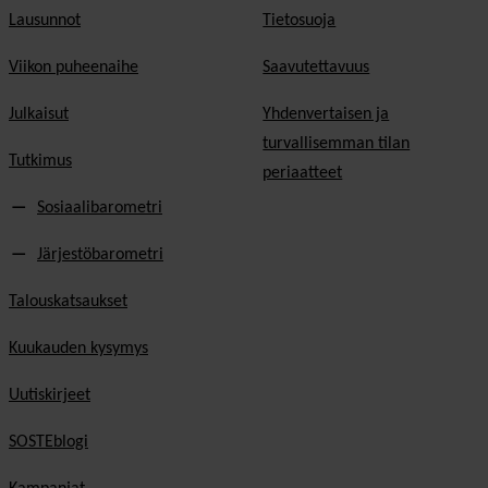
Lausunnot
Tietosuoja
Viikon puheenaihe
Saavutettavuus
Julkaisut
Yhdenvertaisen ja
turvallisemman tilan
Tutkimus
periaatteet
Sosiaalibarometri
Järjestöbarometri
Talouskatsaukset
Kuukauden kysymys
Uutiskirjeet
SOSTEblogi