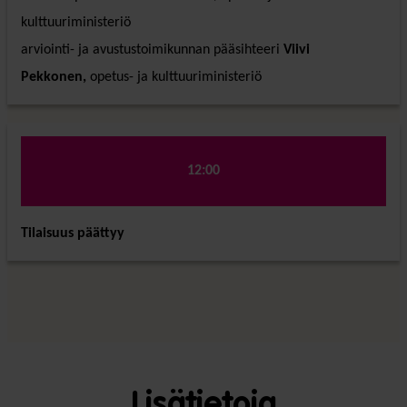
kulttuuriministeriö
arviointi- ja avustustoimikunnan pääsihteeri
Viivi
Pekkonen,
opetus- ja kulttuuriministeriö
12:00
Tilaisuus päättyy
Lisätietoja