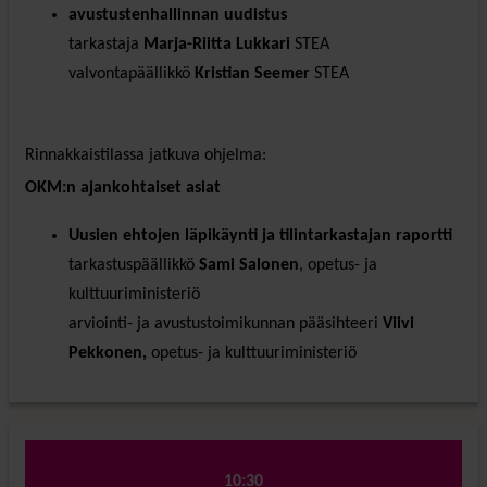
avustustenhallinnan uudistus
tarkastaja
Marja-Riitta Lukkari
STEA
valvontapäällikkö
Kristian Seemer
STEA
Rinnakkaistilassa jatkuva ohjelma:
OKM:n ajankohtaiset asiat
Uusien ehtojen läpikäynti ja tilintarkastajan raportti
tarkastuspäällikkö
Sami Salonen
, opetus- ja
kulttuuriministeriö
arviointi- ja avustustoimikunnan pääsihteeri
Viivi
Pekkonen,
opetus- ja kulttuuriministeriö
10:30