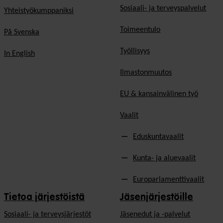
Sosiaali- ja terveyspalvelut
Yhteistyökumppaniksi
Toimeentulo
På Svenska
Työllisyys
In English
Ilmastonmuutos
EU & kansainvälinen työ
Vaalit
Eduskuntavaalit
Kunta- ja aluevaalit
Europarlamenttivaalit
Tietoa järjestöistä
Jäsenjärjestöille
Sosiaali- ja terveysjärjestöt
Jäsen­edut ja -palvelut