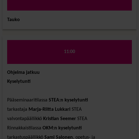
Tauko
11:00
Ohjelma jatkuu
Kyselytunti
Pääseminaaritilassa
STEA:n kyselytunti
tarkastaja
Marja-Riitta Lukkari
STEA
valvontapäällikkö
Kristian Seemer
STEA
Rinnakkaistilassa
OKM:n kyselytunti
tarkastuspäällikkö
Sami Salonen
, opetus- ja