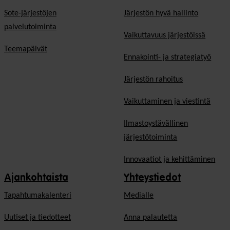
Sote-järjestöjen
Järjestön hyvä hallinto
palvelutoiminta
Vaikuttavuus järjestöissä
Teemapäivät
Ennakointi- ja strategiatyö
Järjestön rahoitus
Vaikuttaminen ja viestintä
Ilmastoystävällinen
järjestötoiminta
Innovaatiot ja kehittäminen
Ajankohtaista
Yhteystiedot
Tapahtumakalenteri
Medialle
Uutiset ja tiedotteet
Anna palautetta