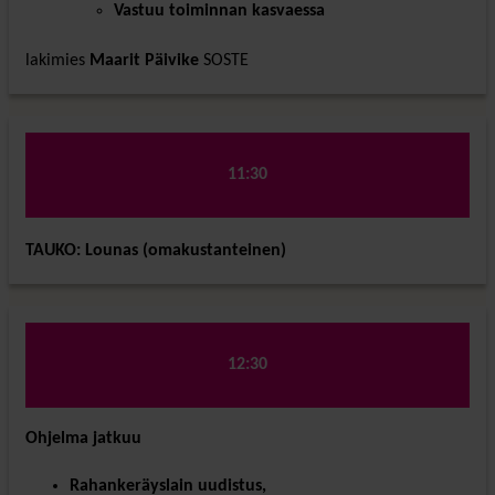
Vastuu toiminnan kasvaessa
lakimies
Maarit Päivike
SOSTE
11:30
TAUKO: Lounas (omakustanteinen)
12:30
Ohjelma jatkuu
Rahankeräyslain uudistus,