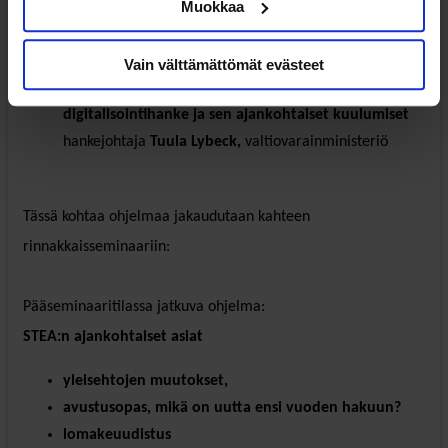
Muokkaa
Päivän ohjelma alkaa
Vain välttämättömät evästeet
Valtionavustustoiminnan kehittämis- ja
digitalisointihanke ja sen ajankohtaiset kuulumiset
hankejohtaja
Tuula Lybeck,
valtiovarainministeriö
Tässä kohtaa ohjelmaa jakaudutaan kahteen
rinnakkaisseminaariin:
Pääseminaaritilassa jatkuva ohjelma:
STEA:n ajankohtaiset asiat
yleisehtojen muutokset,
avustusopas, mikä on uutta ensi vuoden hakuun?
lomakeuudistus