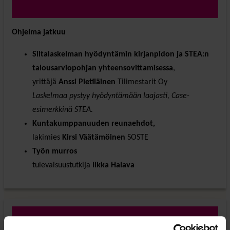
Ohjelma jatkuu
Siltalaskelman hyödyntämin kirjanpidon ja STEA:n
talousarviopohjan yhteensovittamisessa
,
yrittäjä
Anssi Pietiläinen
Tilimestarit Oy
Laskelmaa pystyy hyödyntämään laajasti, Case-
esimerkkinä STEA.
Kuntakumppanuuden reunaehdot,
lakimies
Kirsi Väätämöinen
SOSTE
Työn murros
tulevaisuustutkija
Ilkka Halava
16:00