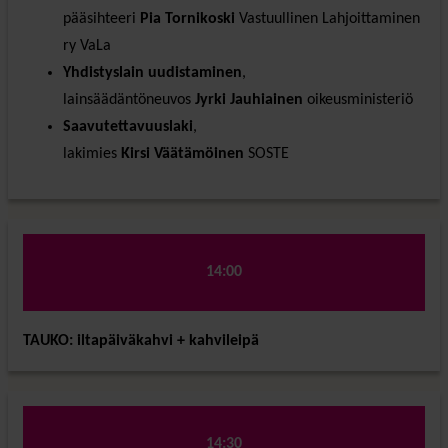
pääsihteeri
Pia Tornikoski
Vastuullinen Lahjoittaminen
ry VaLa
Yhdistyslain uudistaminen
,
lainsäädäntöneuvos
Jyrki Jauhiainen
oikeusministeriö
Saavutettavuuslaki
,
lakimies
Kirsi Väätämöinen
SOSTE
14:00
TAUKO: iltapäiväkahvi + kahvileipä
14:30