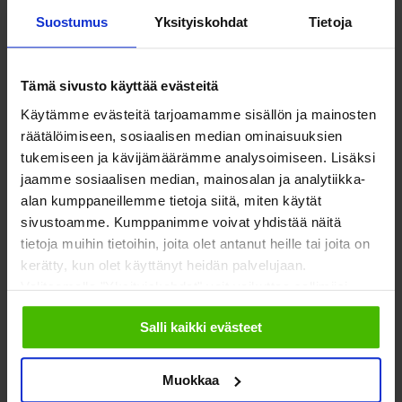
På Svenska
Suostumus
Yksityiskohdat
Tietoja
Työllisyys
In English
Ilmastonmuutos
Tämä sivusto käyttää evästeitä
Käytämme evästeitä tarjoamamme sisällön ja mainosten
EU & kansainvälinen työ
räätälöimiseen, sosiaalisen median ominaisuuksien
Vaalit
tukemiseen ja kävijämäärämme analysoimiseen. Lisäksi
jaamme sosiaalisen median, mainosalan ja analytiikka-
Eduskuntavaalit
alan kumppaneillemme tietoja siitä, miten käytät
sivustoamme. Kumppanimme voivat yhdistää näitä
Kunta- ja aluevaalit
tietoja muihin tietoihin, joita olet antanut heille tai joita on
kerätty, kun olet käyttänyt heidän palvelujaan.
Europarlamenttivaalit
Valitsemalla "Yksityiskohdat" voit vaikuttaa sallimiisi
Tietoa järjestöistä
Jäsenjärjestöille
evästeisiin.
Salli kaikki evästeet
Sosiaali- ja terveysjärjestöt
Jäsen­edut ja -palvelut
Sote-järjestöjen
Järjestön hyvä hallinto
Muokkaa
palvelutoiminta