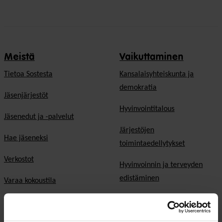
Meistä
Vaikuttaminen
Tietoa Sostesta
Kansalaisyhteiskunta ja
demokratia
Jäsenjärjestöt
Hyvinvointitalous
Jäsenedut ja -palvelut
Järjestöjen
Hae jäseneksi
toimintaedellytykset
Verkostot
Hyvinvoinnin ja terveyden
edistäminen
Varaa kokoustila
Sosiaali- ja terveyspalvelut
Yhteistyökumppaniksi
Toimeentulo