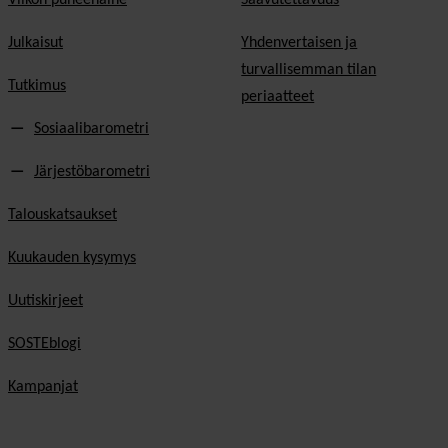
Julkaisut
Yhdenvertaisen ja
turvallisemman tilan
Tutkimus
periaatteet
Sosiaalibarometri
Järjestöbarometri
Talouskatsaukset
Kuukauden kysymys
Uutiskirjeet
SOSTEblogi
Kampanjat