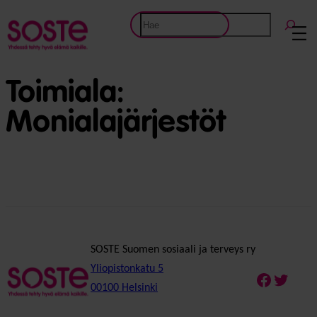
Etsi
Toimiala:
Monialajärjestöt
SOSTE Suomen sosiaali ja terveys ry
Yliopistonkatu 5
Faceboo
Twitte
00100 Helsinki