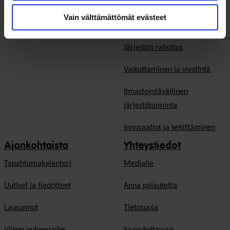
Vaikuttavuus järjestöissä
Vain välttämättömät evästeet
Teemapäivät
Ennakointi- ja strategiatyö
Järjestön rahoitus
Vaikuttaminen ja viestintä
Ilmastoystävällinen
järjestötoiminta
Innovaatiot ja kehittäminen
Ajankohtaista
Yhteystiedot
Tapahtumakalenteri
Medialle
Uutiset ja tiedotteet
Anna palautetta
Lausunnot
Tietosuoja
Viikon puheenaihe
Saavutettavuus