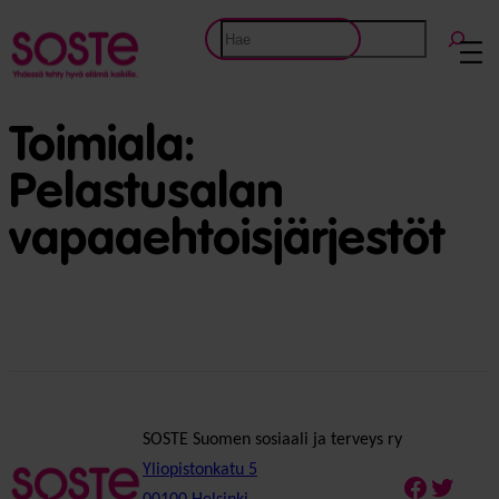
Etsi
Toimiala:
Pelastusalan
vapaaehtoisjärjestöt
SOSTE Suomen sosiaali ja terveys ry
Yliopistonkatu 5
Faceboo
Twitte