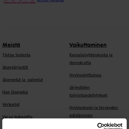
00100 Helsinki
Meistä
Vaikuttaminen
Tietoa Sostesta
Kansalaisyhteiskunta ja
demokratia
Jäsenjärjestöt
Hyvinvointitalous
Jäsenedut ja -palvelut
Järjestöjen
Hae jäseneksi
toimintaedellytykset
Verkostot
Hyvinvoinnin ja terveyden
edistäminen
Varaa kokoustila
Sosiaali- ja terveyspalvelut