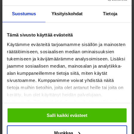
Yhteistyökumppaniksi
Toimeentulo
På Svenska
Suostumus
Yksityiskohdat
Tietoja
Työllisyys
In English
Tämä sivusto käyttää evästeitä
Ilmastonmuutos
Käytämme evästeitä tarjoamamme sisällön ja mainosten
EU & kansainvälinen työ
räätälöimiseen, sosiaalisen median ominaisuuksien
tukemiseen ja kävijämäärämme analysoimiseen. Lisäksi
Vaalit
jaamme sosiaalisen median, mainosalan ja analytiikka-
alan kumppaneillemme tietoja siitä, miten käytät
Eduskuntavaalit
sivustoamme. Kumppanimme voivat yhdistää näitä
tietoja muihin tietoihin, joita olet antanut heille tai joita on
Kunta- ja aluevaalit
kerätty, kun olet käyttänyt heidän palvelujaan.
Valitsemalla "Yksityiskohdat" voit vaikuttaa sallimiisi
Europarlamenttivaalit
evästeisiin.
Tietoa järjestöistä
Jäsenjärjestöille
Salli kaikki evästeet
Sosiaali- ja terveysjärjestöt
Jäsen­edut ja -palvelut
Muokkaa