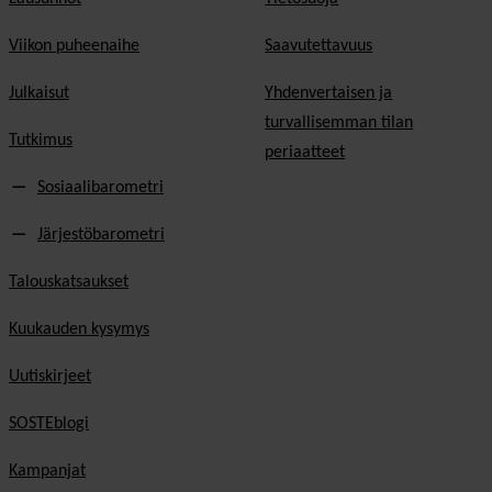
Viikon puheenaihe
Saavutettavuus
Julkaisut
Yhdenvertaisen ja
turvallisemman tilan
Tutkimus
periaatteet
Sosiaalibarometri
Järjestöbarometri
Talouskatsaukset
Kuukauden kysymys
Uutiskirjeet
SOSTEblogi
Kampanjat