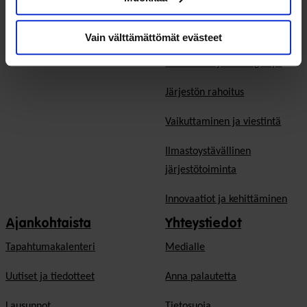
Sote-järjestöjen
Järjestön hyvä hallinto
palvelutoiminta
Vaikuttavuus järjestöissä
Vain välttämättömät evästeet
Teemapäivät
Ennakointi- ja strategiatyö
Järjestön rahoitus
Vaikuttaminen ja viestintä
Ilmastoystävällinen
järjestötoiminta
Innovaatiot ja kehittäminen
Ajankohtaista
Yhteystiedot
Tapahtumakalenteri
Medialle
Uutiset ja tiedotteet
Anna palautetta
Lausunnot
Tietosuoja