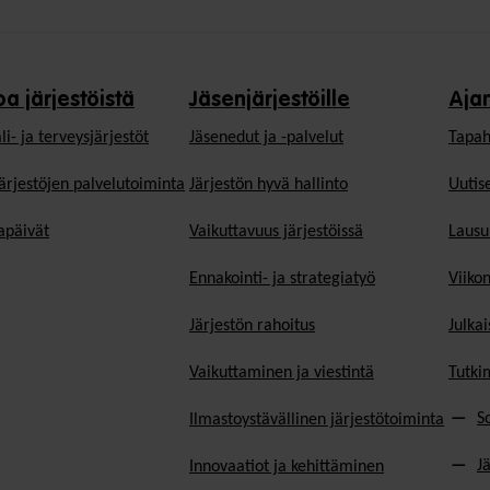
oa järjestöistä
Jäsenjärjestöille
Aja
li- ja terveysjärjestöt
Jäsen­edut ja -palvelut
Tapah
ärjestöjen palvelutoiminta
Järjestön hyvä hallinto
Uutise
päivät
Vaikuttavuus järjestöissä
Lausu
Ennakointi- ja strategiatyö
Viiko
Järjestön rahoitus
Julkai
Vaikuttaminen ja viestintä
Tutki
S
Ilmastoystävällinen järjestötoiminta
J
Innovaatiot ja kehittäminen