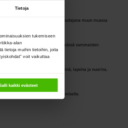
Tietoja
tävissä. Hän on osallistunut Suomen edustajana muun muassa
 ominaisuuksien tukemiseen
tiikka-alan
an asiantuntija sekä mukana kehittämässä vammaisten
ietoja muihin tietoihin, joita
ityiskohdat" voit vaikuttaa
reettisesti paremmin voivina perheinä, lapsina ja nuorina,
Salli kaikki evästeet
nmukaisemman yhteiskunnan rakentamiselle.