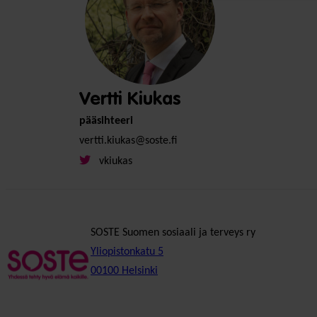
Vertti Kiukas
pääsihteeri
vertti.kiukas@soste.fi
vkiukas
SOSTE Suomen sosiaali ja terveys ry
Yliopistonkatu 5
00100 Helsinki