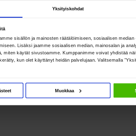
rjessa
Yksityiskohdat
ikuttamistyöstään, myös aktiivisesta roolistaan kansainvälisissä teh
itä
, joissa hänen asiantuntemustaan on arvostettu laajalti.
mme sisällön ja mainosten räätälöimiseen, sosiaalisen median
iseen. Lisäksi jaamme sosiaalisen median, mainosalan ja analy
mustehtävissä. Koivuranta on ollut muun muassa sosiaaliturvakomite
, miten käytät sivustoamme. Kumppanimme voivat yhdistää näitä t
on kerätty, kun olet käyttänyt heidän palvelujaan. Valitsemalla "Yks
, vaan myös vahva ihmisoikeuksien puolustaja. Hänen työnsä näkyy konk
aan.
ästeet
Muokkaa
anosoitus ihmiselle, joka on omistanut uransa paremman ja oikeude