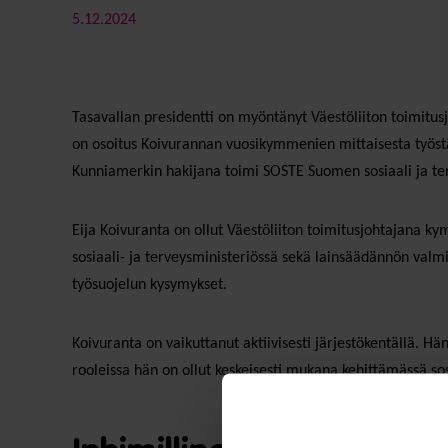
5.12.2024
Tasavallan presidentti on myöntänyt Väestöliiton toimitus
on osoitus Koivurannan vuosikymmenien mittaisesta työstä
Kunniamerkin hakijana toimi SOSTE Suomen sosiaali ja ter
Eija Koivuranta on ollut Väestöliiton toimitusjohtajana ky
sosiaali- ja terveysministeriössä sekä lainsäädännön valm
työsuojelun kysymykset.
Koivuranta on vaikuttanut aktiivisesti järjestökentällä. 
rooleissa hän on ollut keskeisesti mukana kehittämässä sos