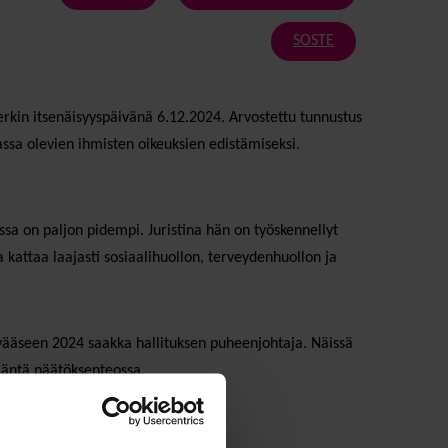
SOSTE
rkin itsenäisyyspäivänä 6.12.2024. Arvostettu tunnustus
sa olevien ihmisten oikeuksien edistämiseksi.
ssa on paljon pidempi. Juristina hän on työskennellyt
kattaa laajasti sosiaalihuollon, terveydenhuollon ja
kevääseen 2024 saakka hallituksen puheenjohtaja. Näissä
 ääntä päätöksenteossa.