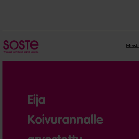
Meist
Eija
Koivurannalle