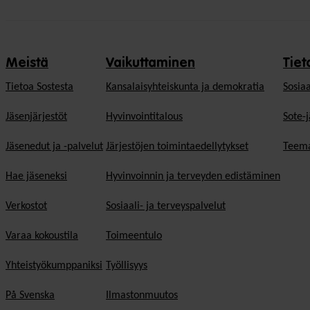
Meistä
Vaikuttaminen
Tiet
Tietoa Sostesta
Kansalaisyhteiskunta ja demokratia
Sosiaa
Jäsenjärjestöt
Hyvinvointitalous
Sote-j
Jäsenedut ja -palvelut
Järjestöjen toimintaedellytykset
Teema
Hae jäseneksi
Hyvinvoinnin ja terveyden edistäminen
Verkostot
Sosiaali- ja terveyspalvelut
Varaa kokoustila
Toimeentulo
Yhteistyökumppaniksi
Työllisyys
På Svenska
Ilmastonmuutos