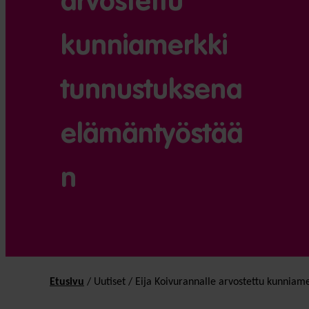
arvostettu
kunniamerkki
tunnustuksena
elämäntyöstää
n
Etusivu
/
Uutiset
/
Eija Koivurannalle arvostettu kunnia