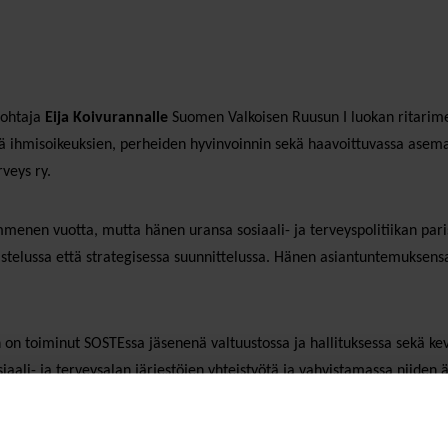
johtaja
Eija Koivurannalle
Suomen Valkoisen Ruusun I luokan ritarime
 ihmisoikeuksien, perheiden hyvinvoinnin sekä haavoittuvassa asemas
veys ry.
mmenen vuotta, mutta hänen uransa sosiaali- ja terveyspolitiikan pari
istelussa että strategisessa suunnittelussa. Hänen asiantuntemuksensa 
Hän on toiminut SOSTEssa jäsenenä valtuustossa ja hallituksessa sekä 
iaali- ja terveysalan järjestöjen yhteistyötä ja vahvistamassa niiden