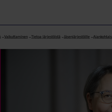
ä
Vaikuttaminen
Tietoa järjestöistä
Jäsenjärjestöille
Ajankohtais