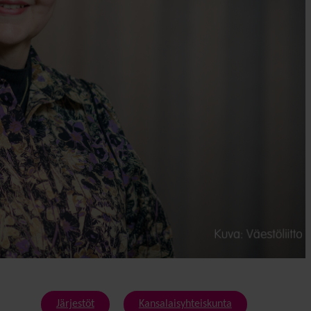
Järjestöt
Kansalaisyhteiskunta