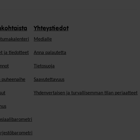
nkohtaista
Yhteystiedot
tumakalenteri
Medialle
t ja tiedotteet
Anna palautetta
nnot
Tietosuoja
n puheenaihe
Saavutettavuus
sut
Yhdenvertaisen ja turvallisemman tilan periaatteet
mus
osiaalibarometri
ärjestöbarometri