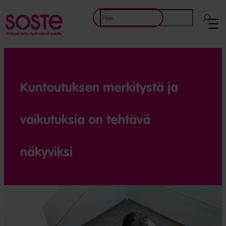
Etsi
Kuntoutuksen merkitystä ja
vaikutuksia on tehtävä
näkyviksi