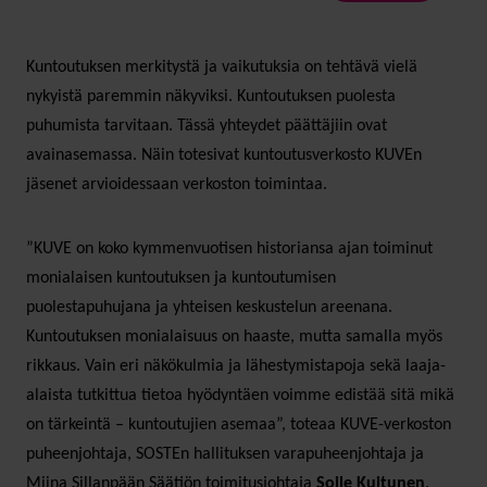
Kuntoutuksen merkitystä ja vaikutuksia on tehtävä vielä
nykyistä paremmin näkyviksi. Kuntoutuksen puolesta
puhumista tarvitaan. Tässä yhteydet päättäjiin ovat
avainasemassa. Näin totesivat kuntoutusverkosto KUVEn
jäsenet arvioidessaan verkoston toimintaa.
”KUVE on koko kymmenvuotisen historiansa ajan toiminut
monialaisen kuntoutuksen ja kuntoutumisen
puolestapuhujana ja yhteisen keskustelun areenana.
Kuntoutuksen monialaisuus on haaste, mutta samalla myös
rikkaus. Vain eri näkökulmia ja lähestymistapoja sekä laaja-
alaista tutkittua tietoa hyödyntäen voimme edistää sitä mikä
on tärkeintä – kuntoutujien asemaa”, toteaa KUVE-verkoston
puheenjohtaja, SOSTEn hallituksen varapuheenjohtaja ja
Miina Sillanpään Säätiön toimitusjohtaja
Soile Kuitunen
.