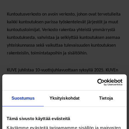
Kuntoutusverkosto on avoin verkosto, johon ovat tervetulleita
kaikki kuntoutuksen parissa työskentelevät järjestöt ja muut
kuntoutustoimijat. Verkosto rakentaa yhteistä ymmärrystä
kuntoutuksesta, vahvistaa ja selkiyttää kuntoutuksen asemaa
yhteiskunnassa sekä vaikuttaa tulevaisuuden kuntoutuksen
rakenteisiin, toimintatapoihin ja sisältöihin.
KUVE juhlistaa 10-vuotisjuhlavuottaan syksyllä 2025. KUVEn
koordinaattoreina toimivat SOSTE ja Kuntoutussäätiö.
Suostumus
Yksityiskohdat
Tietoja
Tämä sivusto käyttää evästeitä
Käytämme evästeitä tarjoamamme sisällön ja mainosten