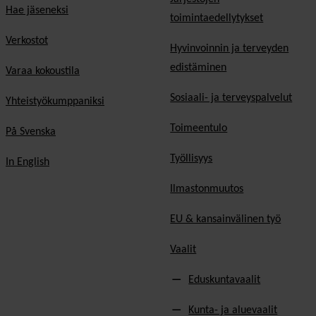
Hae jäseneksi
toimintaedellytykset
Verkostot
Hyvinvoinnin ja terveyden
edistäminen
Varaa kokoustila
Sosiaali- ja terveyspalvelut
Yhteistyökumppaniksi
Toimeentulo
På Svenska
Työllisyys
In English
Ilmastonmuutos
EU & kansainvälinen työ
Vaalit
Eduskuntavaalit
Kunta- ja aluevaalit