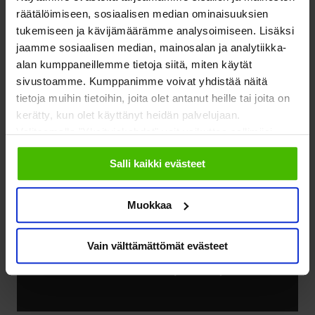
räätälöimiseen, sosiaalisen median ominaisuuksien
tukemiseen ja kävijämäärämme analysoimiseen. Lisäksi
jaamme sosiaalisen median, mainosalan ja analytiikka-
Soile Kuitunen
alan kumppaneillemme tietoja siitä, miten käytät
SOSTEn hallituksen varapuheenjohtaja, Miina
sivustoamme. Kumppanimme voivat yhdistää näitä
tietoja muihin tietoihin, joita olet antanut heille tai joita on
Sillanpään Säätiön toimitusjohtaja
kerätty, kun olet käyttänyt heidän palvelujaan.
soile.kuitunen@miinasillanpaa.fi
Valitsemalla "Yksityiskohdat" voit vaikuttaa sallimiisi
KuitunenSoile
evästeisiin.
Salli kaikki evästeet
Muokkaa
Vain välttämättömät evästeet