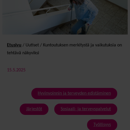
Etusivu
/
Uutiset
/
Kuntoutuksen merkitystä ja vaikutuksia on
tehtävä näkyviksi
15.5.2025
Hyvinvoinnin ja terveyden edistäminen
Järjestöt
Sosiaali- ja terveyspalvelut
Työllisyys