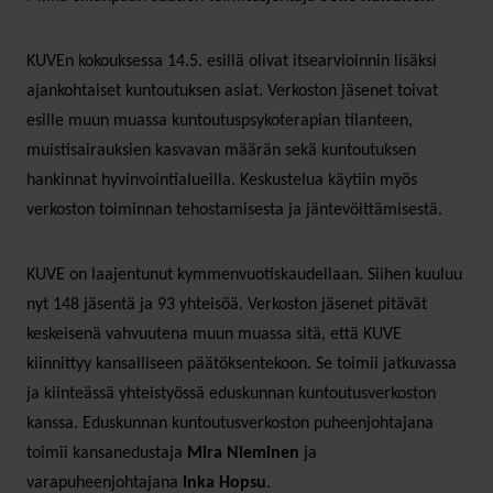
KUVEn kokouksessa 14.5. esillä olivat itsearvioinnin lisäksi
ajankohtaiset kuntoutuksen asiat. Verkoston jäsenet toivat
esille muun muassa kuntoutuspsykoterapian tilanteen,
muistisairauksien kasvavan määrän sekä kuntoutuksen
hankinnat hyvinvointialueilla. Keskustelua käytiin myös
verkoston toiminnan tehostamisesta ja jäntevöittämisestä.
KUVE on laajentunut kymmenvuotiskaudellaan. Siihen kuuluu
nyt 148 jäsentä ja 93 yhteisöä. Verkoston jäsenet pitävät
keskeisenä vahvuutena muun muassa sitä, että KUVE
kiinnittyy kansalliseen päätöksentekoon. Se toimii jatkuvassa
ja kiinteässä yhteistyössä eduskunnan kuntoutusverkoston
kanssa. Eduskunnan kuntoutusverkoston puheenjohtajana
toimii kansanedustaja
Mira Nieminen
ja
varapuheenjohtajana
Inka Hopsu
.