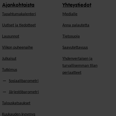
Ajankohtaista
Yhteystiedot
Tapahtumakalenteri
Medialle
Uutiset ja tiedotteet
Anna palautetta
Lausunnot
Tietosuoja
Viikon puheenaihe
Saavutettavuus
Julkaisut
Yhdenvertaisen ja
turvallisemman tilan
Tutkimus
periaatteet
Sosiaalibarometri
Järjestöbarometri
Talouskatsaukset
Kuukauden kysymys