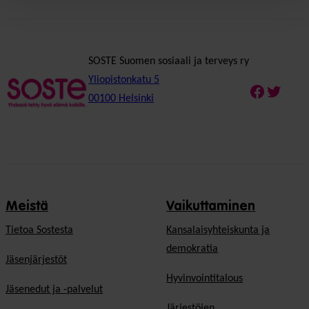
SOSTE Suomen sosiaali ja terveys ry
Yliopistonkatu 5
Faceboo
Twitte
00100 Helsinki
Meistä
Vaikuttaminen
Tietoa Sostesta
Kansalaisyhteiskunta ja
demokratia
Jäsenjärjestöt
Hyvinvointitalous
Jäsenedut ja -palvelut
Järjestöjen