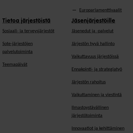
Europarlamenttivaalit
Tietoa järjestöistä
Jäsenjärjestöille
Sosiaali- ja terveysjärjestöt
Jäsen­edut ja -palvelut
Sote-järjestöjen
Järjestön hyvä hallinto
palvelutoiminta
Vaikuttavuus järjestöissä
Teemapäivät
Ennakointi- ja strategiatyö
Järjestön rahoitus
Vaikuttaminen ja viestintä
Ilmastoystävällinen
järjestötoiminta
Innovaatiot ja kehittäminen