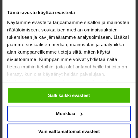
vahvistaa ja selkeyttää kuntoutuksen asemaa yhteiskunnassa.
Tämä sivusto käyttää evästeitä
Verkostoon kuuluu lähes 150 järjestöä ja muuta kuntoutuksen
toimijaa. Kuntoutusviikolla 1.–7.6.2026 verkosto tuo esille
Käytämme evästeitä tarjoamamme sisällön ja mainosten
räätälöimiseen, sosiaalisen median ominaisuuksien
sosiaalisessa mediassa kuntoutuksen merkitystä sekä
tukemiseen ja kävijämäärämme analysoimiseen. Lisäksi
tutkittua tietoa kuntoutuksesta.
jaamme sosiaalisen median, mainosalan ja analytiikka-
alan kumppaneillemme tietoja siitä, miten käytät
Lisätietoja:
sivustoamme. Kumppanimme voivat yhdistää näitä
tietoja muihin tietoihin, joita olet antanut heille tai joita on
kerätty, kun olet käyttänyt heidän palvelujaan.
puheenjohtaja Soile Kuitunen, Kuntoutusverkosto
Valitsemalla "Yksityiskohdat" voit vaikuttaa sallimiisi
(KUVE),
soile.kuitunen@miinasillanpaa.fi
, 0447813117
evästeisiin.
varapuheenjohtaja Riikka Shemeikka,
Salli kaikki evästeet
Kuntoutusverkosto (KUVE),
riikka.shemeikka@kuntoutussaatio.fi
, 044 781 3102
Muokkaa
Vain välttämättömät evästeet