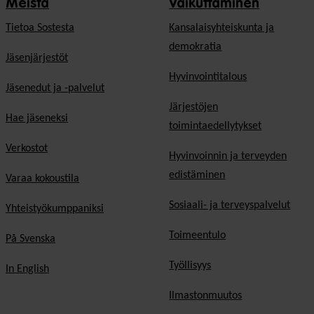
Meistä
Vaikuttaminen
Tietoa Sostesta
Kansalaisyhteiskunta ja
demokratia
Jäsenjärjestöt
Hyvinvointitalous
Jäsenedut ja -palvelut
Järjestöjen
Hae jäseneksi
toimintaedellytykset
Verkostot
Hyvinvoinnin ja terveyden
edistäminen
Varaa kokoustila
Sosiaali- ja terveyspalvelut
Yhteistyökumppaniksi
Toimeentulo
På Svenska
Työllisyys
In English
Ilmastonmuutos