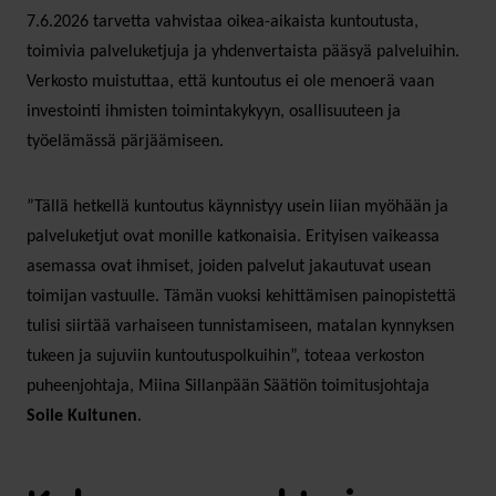
7.6.2026 tarvetta vahvistaa oikea-aikaista kuntoutusta,
toimivia palveluketjuja ja yhdenvertaista pääsyä palveluihin.
Verkosto muistuttaa, että kuntoutus ei ole menoerä vaan
investointi ihmisten toimintakykyyn, osallisuuteen ja
työelämässä pärjäämiseen.
”Tällä hetkellä kuntoutus käynnistyy usein liian myöhään ja
palveluketjut ovat monille katkonaisia. Erityisen vaikeassa
asemassa ovat ihmiset, joiden palvelut jakautuvat usean
toimijan vastuulle. Tämän vuoksi kehittämisen painopistettä
tulisi siirtää varhaiseen tunnistamiseen, matalan kynnyksen
tukeen ja sujuviin kuntoutuspolkuihin”, toteaa verkoston
puheenjohtaja, Miina Sillanpään Säätiön toimitusjohtaja
Soile Kuitunen
.