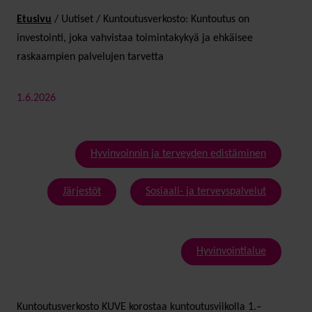
Etusivu
/
Uutiset
/
Kuntoutusverkosto: Kuntoutus on
investointi, joka vahvistaa toimintakykyä ja ehkäisee
raskaampien palvelujen tarvetta
1.6.2026
Hyvinvoinnin ja terveyden edistäminen
Järjestöt
Sosiaali- ja terveyspalvelut
Hyvinvointialue
Kuntoutusverkosto KUVE korostaa kuntoutusviikolla 1.–