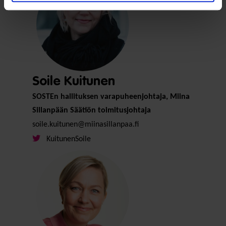
Soile Kuitunen
SOSTEn hallituksen varapuheenjohtaja, Miina
Sillanpään Säätiön toimitusjohtaja
soile.kuitunen@miinasillanpaa.fi
KuitunenSoile