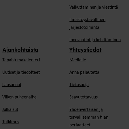
Vaikuttaminen ja viestintä
Ilmastoystävällinen
järjestötoiminta
Innovaatiot ja kehittäminen
Ajankohtaista
Yhteystiedot
Tapahtumakalenteri
Medialle
Uutiset ja tiedotteet
Anna palautetta
Lausunnot
Tietosuoja
Viikon puheenaihe
Saavutettavuus
Julkaisut
Yhdenvertaisen ja
turvallisemman tilan
Tutkimus
periaatteet