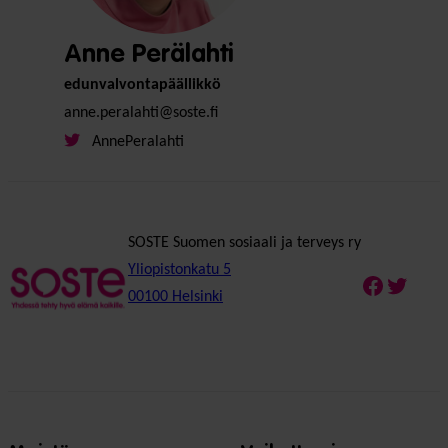
Anne Perälahti
edunvalvontapäällikkö
anne.peralahti@soste.fi
AnnePeralahti
SOSTE Suomen sosiaali ja terveys ry
Yliopistonkatu 5
Faceboo
Twitte
00100 Helsinki