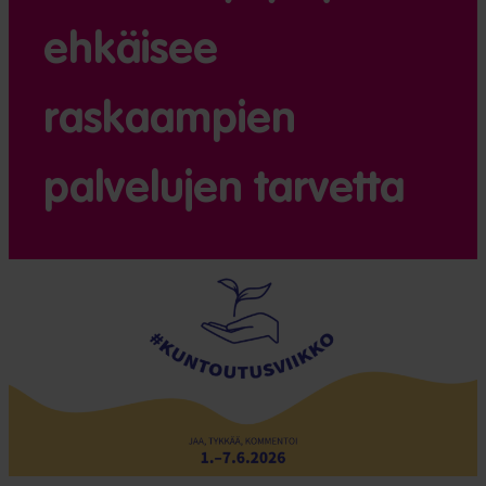
ehkäisee
raskaampien
palvelujen tarvetta