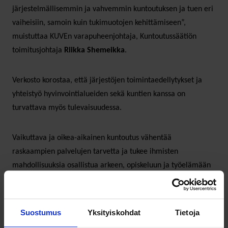
järjestelmällisemmin ja vahvemmin kuntoutuksen ja tuen eri
vaiheisiin, samoin kuin tukimuotojen kehittämiseen”,
muistuttaa KUVEn varapuheenjohtaja, Kuntoutussäätiön
toimitusjohtaja
Riikka Shemeikka
.
Verkosto korostaa, että järjestöjen toimintaedellytykset ja
yhteistyö hyvinvointialueiden sekä kuntien kanssa on
turvattava myös tulevaisuudessa.
Vaikuttava ja oikea-aikainen kuntoutus vähentää
raskaampien palvelujen tarvetta ja tukee ihmisten
mahdollisuuksia osallistua arkeen, opiskeluun ja työelämään
kaikissa elämänvaiheissa.
Kuntoutussäätiön ja SOSTEn koordinoima Kuntoutusverkosto
Suostumus
Yksityiskohdat
Tietoja
(KUVE) luo jaettua ymmärrystä kuntoutuksesta sekä