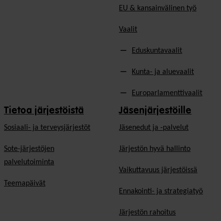
EU & kansainvälinen työ
Vaalit
Eduskuntavaalit
Kunta- ja aluevaalit
Europarlamenttivaalit
Tietoa järjestöistä
Jäsenjärjestöille
Sosiaali- ja terveysjärjestöt
Jäsen­edut ja -palvelut
Sote-järjestöjen
Järjestön hyvä hallinto
palvelutoiminta
Vaikuttavuus järjestöissä
Teemapäivät
Ennakointi- ja strategiatyö
Järjestön rahoitus