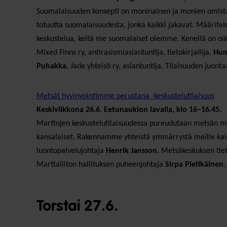
Suomalaisuuden konsepti on moninainen ja monien omistam
totuutta suomalaisuudesta, jonka kaikki jakavat. Määrite
keskustelua, keitä me suomalaiset olemme. Kenellä on oik
Mixed Finns ry, antirasismiasiantuntija, tietokirjailija,
Hun
Puhakka
, Jade yhteisö ry, asiantuntija. Tilaisuuden juont
Metsät hyvinvointimme perustana -keskustelutilaisuus
Keskiviikkona 26.6. Eetunaukion lavalla, klo 16–16.45.
Marttojen keskustelutilaisuudessa pureudutaan metsän mo
kansalaiset. Rakennamme yhteistä ymmärrystä meille kaiki
luontopalvelujohtaja
Henrik Jansson
, Metsäkeskuksen tie
Marttaliiton hallituksen puheenjohtaja
Sirpa Pietikäinen
.
Torstai 27.6.