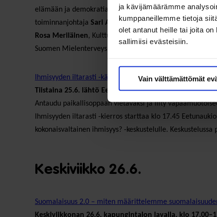
ja kävijämäärämme analysoim
elämään ja demokratian vahvistamiseen. Lavakeskustelun 
kumppaneillemme tietoja siitä
toiminnanjohtaja
Sari Aalto-Matturi
, MIELI Suomen Mielen
olet antanut heille tai joita 
Rosa Meriläinen
, Kulttuuri- ja taidealan keskusjärjestö K
sallimiisi evästeisiin.
Suomen Mielenterveys ja Kulttuurihyvinvointipooli.
Ihmisyyden iltarasti -kävelykierros
Vain välttämättömät ev
Tiistaina 25.6. lähtö Eetunaukion lava klo 17.45–18.15
Antaudu paikallisoppaan vietäväksi ja liity vapaamuotoise
Ihmisyyden iltarasti -kierros starttaa klo 17.45 Eetunauki
kokonaisvaltainen ihmisyys? -keskustelulle. Keskustelussa
Keskiviikko 26.6.
Suomalaisuus 2.0 – miten määrittelemme suomalaisuuden?
Keskiviikkonan 26.6. kapungintalon lavalla, klo 17.00–1