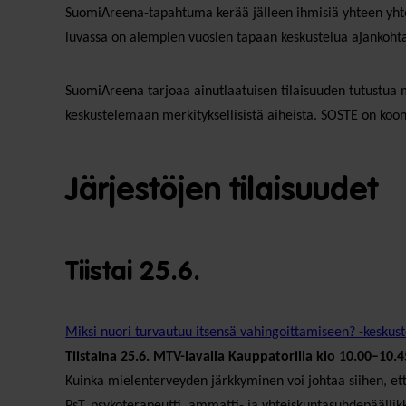
SuomiAreena-tapahtuma kerää jälleen ihmisiä yhteen yhtei
luvassa on aiempien vuosien tapaan keskustelua ajankohtais
SuomiAreena tarjoaa ainutlaatuisen tilaisuuden tutustua m
keskustelemaan merkityksellisistä aiheista. SOSTE on koonn
Järjestöjen tilaisuudet
Tiistai 25.6.
Miksi nuori turvautuu itsensä vahingoittamiseen? -keskust
Tiistaina 25.6. MTV-lavalla Kauppatorilla klo 10.00–10.4
Kuinka mielenterveyden järkkyminen voi johtaa siihen, että 
PsT, psykoterapeutti, ammatti- ja yhteiskuntasuhdepäälli