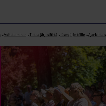
ä
Vaikuttaminen
Tietoa järjestöistä
Jäsenjärjestöille
Ajankohtais