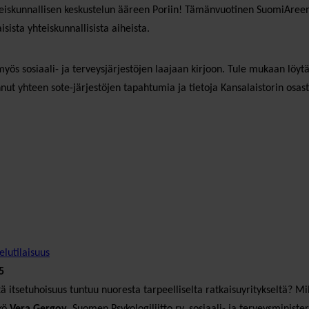
skunnallisen keskustelun ääreen Poriin! Tämänvuotinen SuomiAreena p
ista yhteiskunnallisista aiheista.
yös sosiaali- ja terveysjärjestöjen laajaan kirjoon. Tule mukaan löyt
ut yhteen sote-järjestöjen tapahtumia ja tietoja Kansalaistorin osast
elutilaisuus
5
itsetuhoisuus tuntuu nuoresta tarpeelliselta ratkaisuyritykseltä? Mill
kkö
Vera Gergov
, Suomen Psykologiliitto ry, sosiaali- ja terveysministe