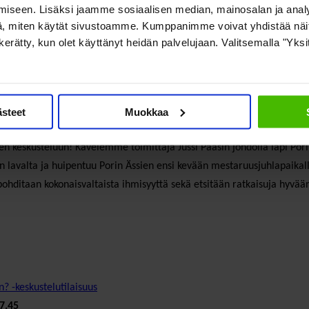
iseen. Lisäksi jaamme sosiaalisen median, mainosalan ja analy
jälkeen siirrymme puheista tekoihin ja lähdemme hyvinvointikävelyll
, miten käytät sivustoamme. Kumppanimme voivat yhdistää näitä t
terveys ry, apulaisprofessori, tietokirjailija ja hyvinvoinnin psykolo
on kerätty, kun olet käyttänyt heidän palvelujaan. Valitsemalla "Yks
ULTA ry, toimitusjohtaja
Taina Susiluoto
, Suomen Olympiakomitea. Til
ästeet
Muokkaa
en keskusteluun! Kävelemme toimittaja Jussi Paasin johdolla läpi Pori
on lavalta ja huipentuu Porin Ässien ensi kevään mestaruusjuhlapaikal
 pohditaan kokonaisvaltaista ihmisyyttä sekä etsitään ratkaisuja hyv
 -keskustelutilaisuus
7.45