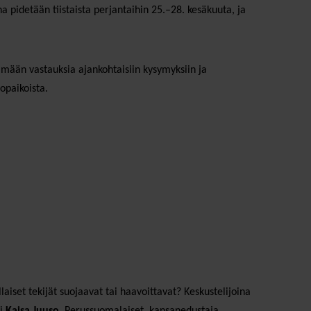
idetään tiistaista perjantaihin 25.–28. kesäkuuta, ja
ämään vastauksia ajankohtaisiin kysymyksiin ja
opaikoista.
aiset tekijät suojaavat tai haavoittavat? Keskustelijoina
ri
Kaisa Juuso
, Perussuomalaiset, kansanedustaja,