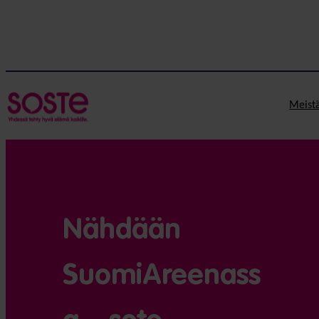
Meist
Nähdään
SuomiAreenass