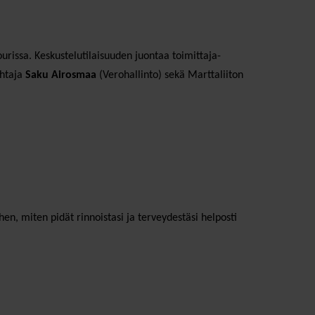
ourissa. Keskustelutilaisuuden juontaa toimittaja-
ohtaja
Saku Airosmaa
(Verohallinto) sekä Marttaliiton
en, miten pidät rinnoistasi ja terveydestäsi helposti