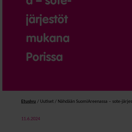
a – sote-
järjestöt
mukana
Porissa
Etusivu
/
Uutiset
/
Nähdään SuomiAreenassa – sote-järjes
11.6.2024