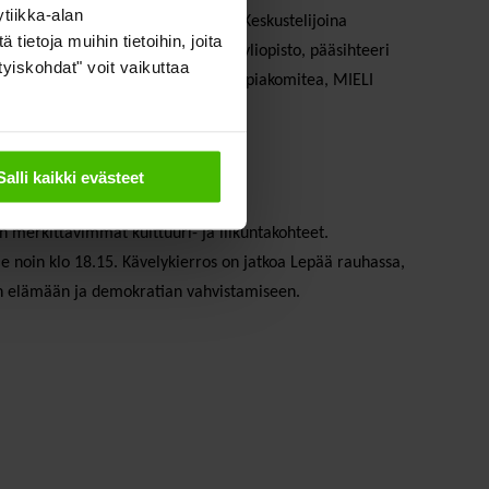
tiikka-alan
e toimittaja
Jussi Paasin
johdolla. Keskustelijoina
ietoja muihin tietoihin, joita
gian dosentti
Frank Martela
, Aalto-yliopisto, pääsihteeri
ityiskohdat" voit vaikuttaa
aisuuden järjestävät Suomen Olympiakomitea, MIELI
Salli kaikki evästeet
n merkittävimmät kulttuuri- ja liikuntakohteet.
le noin klo 18.15. Kävelykierros on jatkoa Lepää rauhassa,
ään elämään ja demokratian vahvistamiseen.