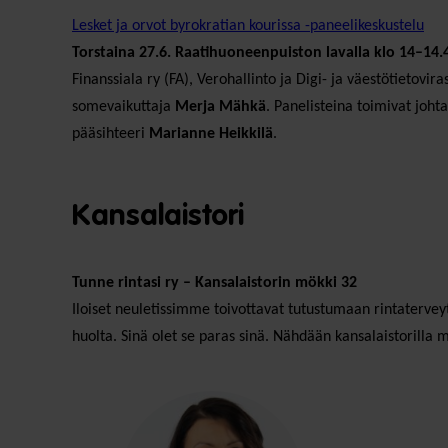
Lesket ja orvot byrokratian kourissa -paneelikeskustelu
Torstaina 27.6. Raatihuoneenpuiston lavalla klo 14–14.
Finanssiala ry (FA), Verohallinto ja Digi- ja väestötietovi
somevaikuttaja
Merja Mähkä
. Panelisteina toimivat joht
pääsihteeri
Marianne Heikkilä
.
Kansalaistori
Tunne rintasi ry – Kansalaistorin mökki 32
Iloiset neuletissimme toivottavat tutustumaan rintaterveyt
huolta. Sinä olet se paras sinä. Nähdään kansalaistorilla