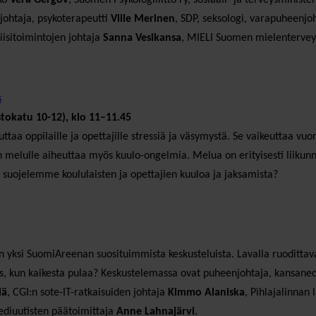
ohtaja, psykoterapeutti
Ville Merinen
, SDP, seksologi, varapuheenjoh
iisitoimintojen johtaja
Sanna Vesikansa
, MIELI Suomen mielenterveys
s
stokatu 10-12), klo 11–11.45
ttaa oppilaille ja opettajille stressiä ja väsymystä. Se vaikeuttaa vuo
n melulle aiheuttaa myös kuulo-ongelmia. Melua on erityisesti liikunn
n suojelemme koululaisten ja opettajien kuuloa ja jaksamista?
an yksi SuomiAreenan suosituimmista keskusteluista. Lavalla ruoditta
us, kun kaikesta pulaa? Keskustelemassa ovat puheenjohtaja, kansane
lä
, CGI:n sote-IT-ratkaisuiden johtaja
Kimmo Alaniska
, Pihlajalinnan 
ediuutisten päätoimittaja
Anne Lahnajärvi
.