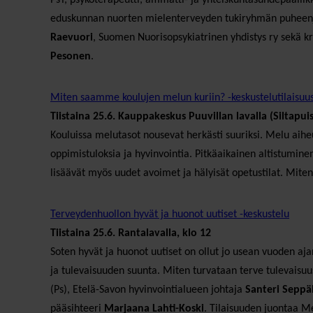
eduskunnan nuorten mielenterveyden tukiryhmän puheenj
Raevuori
, Suomen Nuorisopsykiatrinen yhdistys ry sekä kr
Pesonen
.
Miten saamme koulujen melun kuriin? -keskustelutilaisuu
Tiistaina 25.6. Kauppakeskus Puuvillan lavalla (Siltapui
Kouluissa melutasot nousevat herkästi suuriksi. Melu aiheu
oppimistuloksia ja hyvinvointia. Pitkäaikainen altistumine
lisäävät myös uudet avoimet ja hälyisät opetustilat. Mite
Terveydenhuollon hyvät ja huonot uutiset -keskustelu
Tiistaina 25.6. Rantalavalla, klo 12
Soten hyvät ja huonot uutiset on ollut jo usean vuoden aj
ja tulevaisuuden suunta. Miten turvataan terve tulevaisu
(Ps), Etelä-Savon hyvinvointialueen johtaja
Santeri Seppä
pääsihteeri
Marjaana Lahti-Koski
. Tilaisuuden juontaa M