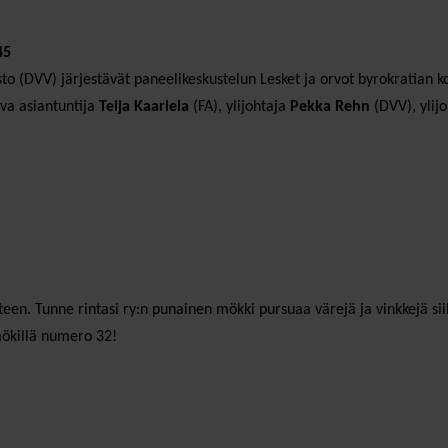
45
rasto (DVV) järjestävät paneelikeskustelun Lesket ja orvot byrokratian k
ava asiantuntija
Teija Kaarlela
(FA), ylijohtaja
Pekka Rehn
(DVV), ylij
een. Tunne rintasi ry:n punainen mökki pursuaa värejä ja vinkkejä siih
 mökillä numero 32!