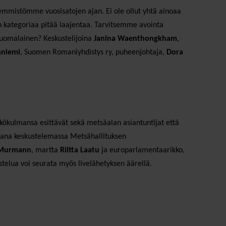
mmistömme vuosisatojen ajan. Ei ole ollut yhtä ainoaa
n kategoriaa pitää laajentaa. Tarvitsemme avointa
suomalainen? Keskustelijoina
Janina Waenthongkham
,
aniemi
, Suomen Romaniyhdistys ry, puheenjohtaja,
Dora
ökulmansa esittävät sekä metsäalan asiantuntijat että
ukana keskustelemassa Metsähallituksen
 Murmann
, martta
Riitta Laatu
ja europarlamentaarikko,
stelua voi seurata myös livelähetyksen äärellä.