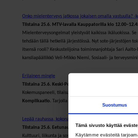
Onko mielenterveys jatkossa jokaisen omalla vastuulla? -k
Tiistaina 25.6. MTV-lavalla Kauppatorilla klo 12.00–12.4
Mielenterveysongelmat yleistyvät kaikissa ikäluokissa. Se
tehdään tällä hetkellä järjestöissä. Nyt sote-järjestöjen
itsensä rooli? Keskustelijoina toiminnanjohtaja Sari Aalto
kansliapäällikkö Veli-Mikko Niemi, Sosiaali- ja terveysmini
Erilainen mingle
Tiistaina 25.6. Keski-Porin kirkko, klo 13–15
Kokemuspaneeli, tilaisuuden juontaa
Eija Vilpas
, Lukudra
Komplikaatio
. Tarjolla keittolounas.
Suostumus
Lepää rauhassa, kokonaisvaltainen ihmisyys? -keskusteluti
Tämä sivusto käyttää eväste
Tiistaina 25.6. Eetunaukion lavalla klo 17–17.45
Käytämme evästeitä tarjoama
Kulttuuri, liikunta ja sosiaalisuus ovat kuuluneet ihmisk