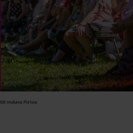
töt mukana Porissa