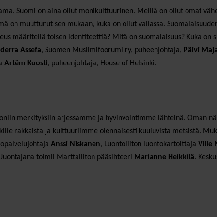
a. Suomi on aina ollut monikulttuurinen. Meillä on ollut omat vähe
lmä on muuttunut sen mukaan, kuka on ollut vallassa. Suomalaisuude
eus määritellä toisen identiteettiä? Mitä on suomalaisuus? Kuka on 
derra Assefa
, Suomen Muslimifoorumi ry, puheenjohtaja,
Päivi Maj
aa
Artëm Kuosti
, puheenjohtaja, House of Helsinki.
niin merkityksiin arjessamme ja hyvinvointimme lähteinä. Oman näk
lle rakkaista ja kulttuuriimme olennaisesti kuuluvista metsistä. M
topalvelujohtaja
Anssi Niskanen
, Luontoliiton luontokartoittaja
Ville
 Juontajana toimii Marttaliiton pääsihteeri
Marianne Heikkilä
. Kesku