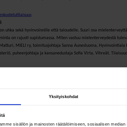
eskustelutilaisuus
5
 on uhka sekä hyvinvoinnille että taloudelle. Suuri osa mielenterveyt
 toiminta on rajusti supistumassa. Miten vastuu mielenterveydestä tul
-Matturi, MIELI ry, toimitusjohtaja Sanna Aunesluoma, Hyvinvointiala 
steriö, puheenjohtaja ja kansanedustaja Sofia Virta, Vihreät. Tilaisuud
ama työttömyydestä, esittelijänä
Marjaana Maijala
. Loppusanat arkk
Yksityiskohdat
laisuus
itä
mme sisällön ja mainosten räätälöimiseen, sosiaalisen median
untaan jo aikojen alusta. Olemmeko nyt hautaamassa kokonaisvaltaisen