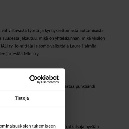
tä vahvistavasta työstä ja kynnyksettömästä auttamisesta
evaisuudessa jakautuu, mikä on yhteiskunnan, mikä yksilön
HALI ry, toimittaja ja some-vaikuttaja Laura Haimila,
en järjestää Mieli ry.
ipiispa
Tapio Luoma
ja musiikista vastaa punkbändi
Tietoja
 ominaisuuksien tukemiseen
 ihmisyyden? Keskustelussa etsitään ratkaisuja hyvään