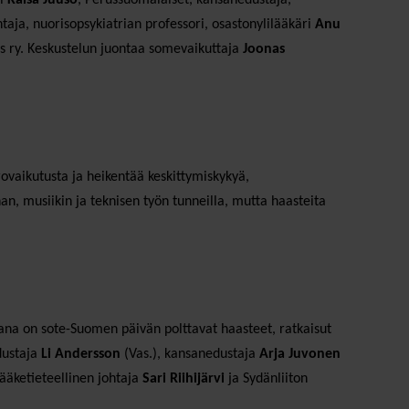
taja, nuorisopsykiatrian professori, osastonylilääkäri
Anu
 ry. Keskustelun juontaa somevaikuttaja
Joonas
rovaikutusta ja heikentää keskittymiskykyä,
an, musiikin ja teknisen työn tunneilla, mutta haasteita
vana on sote-Suomen päivän polttavat haasteet, ratkaisut
dustaja
Li Andersson
(Vas.), kansanedustaja
Arja Juvonen
lääketieteellinen johtaja
Sari Riihijärvi
ja Sydänliiton