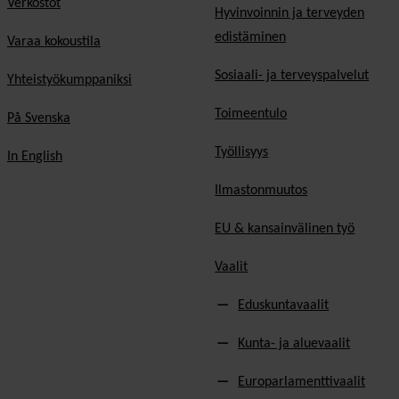
Verkostot
Hyvinvoinnin ja terveyden
edistäminen
Varaa kokoustila
Sosiaali- ja terveyspalvelut
Yhteistyökumppaniksi
Toimeentulo
På Svenska
Työllisyys
In English
Ilmastonmuutos
EU & kansainvälinen työ
Vaalit
Eduskuntavaalit
Kunta- ja aluevaalit
Europarlamenttivaalit