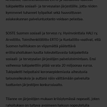
tukipakettia sosiaali- ja terveysalan järjestöille, jotta niiden
kymmenet tuhannet työpaikat sekä haavoittuvan
asiakaskunnan palveluntuotanto voidaan pelastaa.
SOSTE Suomen sosiaali ja terveys ry, Hyvinvointiala HALI ry,
Arvoliitto, Toimihenkilöliitto ERTO ja Kuntaliitto vaativat, että
Suomen hallituksen on viipymättä päätettävä
erillisrahoituksen kautta toteutettavasta tukipaketista
sosiaali- ja terveysalan järjestöjen palvelutoimintaan. Ensi
vaiheessa tukipakettiin pitää varata 20 miljoonaa euroa.
Tukipaketti helpottaisi koronaepidemiasta aiheutuvia
talousvaikeuksia ja auttaisi näin välttämään palveluita
tuottavien järjestöjen konkurssiaalto.
Tilanne on järjestöjen mukaan kriisiytymässä nopeasti, joten
rahoituksen on tultava avoimeen hakuun nopeutetulla