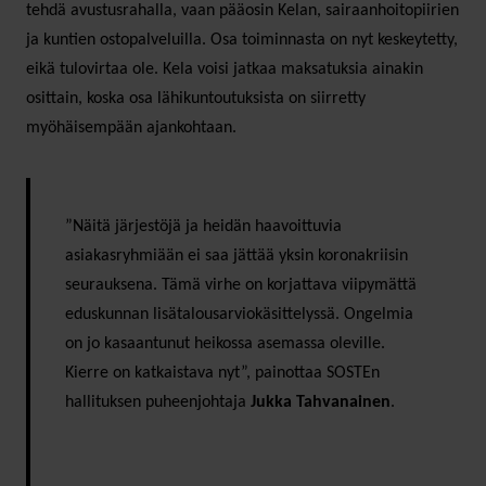
tehdä avustusrahalla, vaan pääosin Kelan, sairaanhoitopiirien
ja kuntien ostopalveluilla. Osa toiminnasta on nyt keskeytetty,
eikä tulovirtaa ole. Kela voisi jatkaa maksatuksia ainakin
osittain, koska osa lähikuntoutuksista on siirretty
myöhäisempään ajankohtaan.
”Näitä järjestöjä ja heidän haavoittuvia
asiakasryhmiään ei saa jättää yksin koronakriisin
seurauksena. Tämä virhe on korjattava viipymättä
eduskunnan lisätalousarviokäsittelyssä. Ongelmia
on jo kasaantunut heikossa asemassa oleville.
Kierre on katkaistava nyt”, painottaa SOSTEn
hallituksen puheenjohtaja
Jukka Tahvanainen
.