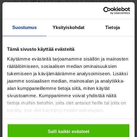
sopimuksia KELAn tai kuntien kanssa ja joiden toiminta on
keskeytetty. Kiinteät kustannukset jatkuvat, mutta tuloja ei
ole. Osa kunnista on mahdollistanut toimintojen muutoksen
Suostumus
Yksityiskohdat
Tietoja
etäpalveluiksi, jolloin osa järjestöistä on pystynyt
sopeuttamaan toimintojaan.
Tämä sivusto käyttää evästeitä
Kuntaliitto tekee läheistä yhteistyötä sosiaali- ja
Käytämme evästeitä tarjoamamme sisällön ja mainosten
terveydenhuollon järjestöjen kanssa.
räätälöimiseen, sosiaalisen median ominaisuuksien
tukemiseen ja kävijämäärämme analysoimiseen. Lisäksi
jaamme sosiaalisen median, mainosalan ja analytiikka-
alan kumppaneillemme tietoja siitä, miten käytät
”Järjestöt ovat kunnille merkittävä palveluiden
sivustoamme. Kumppanimme voivat yhdistää näitä
tuottaja. Ilman näitä palveluita kunnat eivät selviä.
tietoja muihin tietoihin, joita olet antanut heille tai joita on
Järjestöjen palvelutuotanto on turvattava tänä
kerätty, kun olet käyttänyt heidän palvelujaan.
vaikeana aikana. Kysymyksessä on kansalaisten
Valitsemalla "Yksityiskohdat" voit vaikuttaa sallimiisi
hyvinvointi”, painottaa Kuntaliiton
evästeisiin.
Salli kaikki evästeet
varatoimitusjohtaja
Hanna Tainio
.