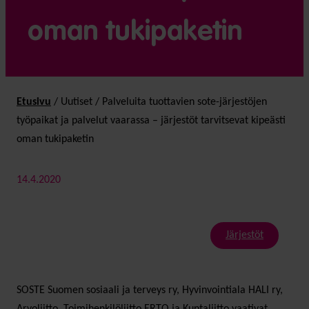
oman tukipaketin
Etusivu
/
Uutiset
/
Palveluita tuottavien sote-järjestöjen
työpaikat ja palvelut vaarassa – järjestöt tarvitsevat kipeästi
oman tukipaketin
14.4.2020
Järjestöt
SOSTE Suomen sosiaali ja terveys ry, Hyvinvointiala HALI ry,
Arvoliitto, Toimihenkilöliitto ERTO ja Kuntaliitto vaativat