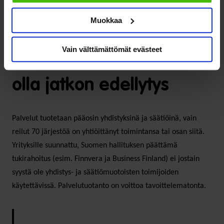
Muokkaa
Vain välttämättömät evästeet
Toimintamuoto ei saa
olla jatkon edellytys
Palvelut tuotetaan pääosin yhdistyksinä ja säätiöinä, vain
reilut 70 järjestöä on yhtiöittänyt toimintansa tai osan siitä.
Yrityksille suunnattu, Suomen hallituksen päättämä
tukirahoitus (esim. Finnvera ja Business Finland) ei jostain
syystä ole yhdistys- ja säätiömuotoisten toimijoiden
käytettävissä. Palvelutuotanto on voittoa tavoittelematonta.