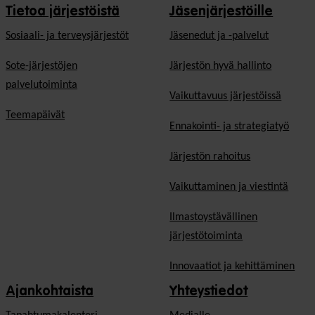
Tietoa järjestöistä
Jäsenjärjestöille
Sosiaali- ja terveysjärjestöt
Jäsen­edut ja -palvelut
Sote-järjestöjen
Järjestön hyvä hallinto
palvelutoiminta
Vaikuttavuus järjestöissä
Teemapäivät
Ennakointi- ja strategiatyö
Järjestön rahoitus
Vaikuttaminen ja viestintä
Ilmastoystävällinen
järjestötoiminta
Innovaatiot ja kehittäminen
Ajankohtaista
Yhteystiedot