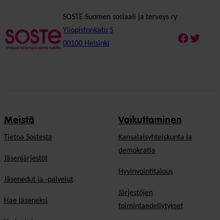
SOSTE Suomen sosiaali ja terveys ry
Yliopistonkatu 5
Faceboo
Twitte
00100 Helsinki
Meistä
Vaikuttaminen
Tietoa Sostesta
Kansalaisyhteiskunta ja
demokratia
Jäsenjärjestöt
Hyvinvointitalous
Jäsenedut ja -palvelut
Järjestöjen
Hae jäseneksi
toimintaedellytykset