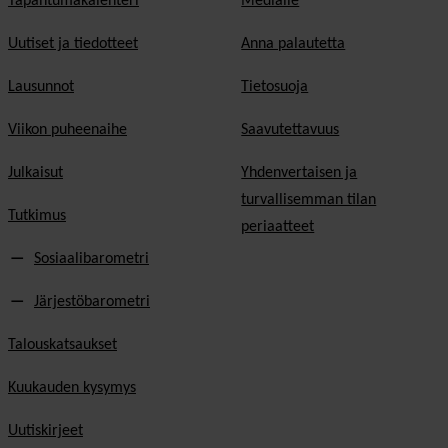
Tapahtumakalenteri
Medialle
Uutiset ja tiedotteet
Anna palautetta
Lausunnot
Tietosuoja
Viikon puheenaihe
Saavutettavuus
Julkaisut
Yhdenvertaisen ja
turvallisemman tilan
Tutkimus
periaatteet
Sosiaalibarometri
Järjestöbarometri
Talouskatsaukset
Kuukauden kysymys
Uutiskirjeet