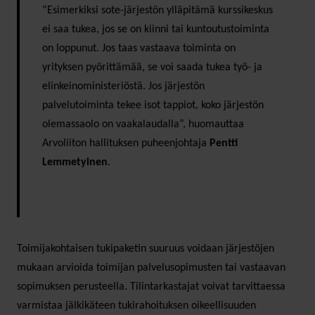
”Esimerkiksi sote-järjestön ylläpitämä kurssikeskus
ei saa tukea, jos se on kiinni tai kuntoutustoiminta
on loppunut. Jos taas vastaava toiminta on
yrityksen pyörittämää, se voi saada tukea työ- ja
elinkeinoministeriöstä. Jos järjestön
palvelutoiminta tekee isot tappiot, koko järjestön
olemassaolo on vaakalaudalla”, huomauttaa
Arvoliiton hallituksen puheenjohtaja
Pentti
Lemmetyinen
.
Toimijakohtaisen tukipaketin suuruus voidaan järjestöjen
mukaan arvioida toimijan palvelusopimusten tai vastaavan
sopimuksen perusteella. Tilintarkastajat voivat tarvittaessa
varmistaa jälkikäteen tukirahoituksen oikeellisuuden