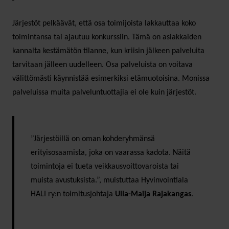
Järjestöt pelkäävät, että osa toimijoista lakkauttaa koko
toimintansa tai ajautuu konkurssiin. Tämä on asiakkaiden
kannalta kestämätön tilanne, kun kriisin jälkeen palveluita
tarvitaan jälleen uudelleen. Osa palveluista on voitava
välittömästi käynnistää esimerkiksi etämuotoisina. Monissa
palveluissa muita palveluntuottajia ei ole kuin järjestöt.
”Järjestöillä on oman kohderyhmänsä
erityisosaamista, joka on vaarassa kadota. Näitä
toimintoja ei tueta veikkausvoittovaroista tai
muista avustuksista.”, muistuttaa Hyvinvointiala
HALI ry:n toimitusjohtaja
Ulla-Maija Rajakangas
.