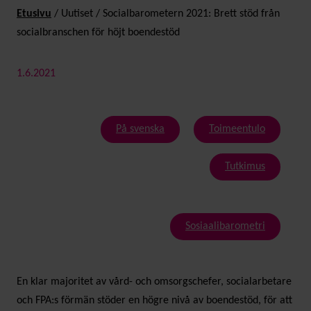
Etusivu
/
Uutiset
/
Socialbarometern 2021: Brett stöd från
socialbranschen för höjt boendestöd
1.6.2021
På svenska
Toimeentulo
Tutkimus
Sosiaalibarometri
En klar majoritet av vård- och omsorgschefer, socialarbetare
och FPA:s förmän stöder en högre nivå av boendestöd, för att