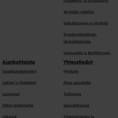
Ennakointi- ja strategiatyö
Järjestön rahoitus
Vaikuttaminen ja viestintä
Ilmastoystävällinen
järjestötoiminta
Innovaatiot ja kehittäminen
Ajankohtaista
Yhteystiedot
Tapahtumakalenteri
Medialle
Uutiset ja tiedotteet
Anna palautetta
Lausunnot
Tietosuoja
Viikon puheenaihe
Saavutettavuus
Julkaisut
Yhdenvertaisen ja