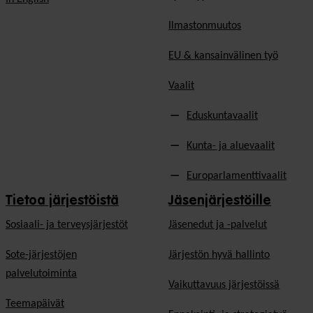
Ilmastonmuutos
EU & kansainvälinen työ
Vaalit
Eduskuntavaalit
Kunta- ja aluevaalit
Europarlamenttivaalit
Tietoa järjestöistä
Jäsenjärjestöille
Sosiaali- ja terveysjärjestöt
Jäsen­edut ja -palvelut
Sote-järjestöjen
Järjestön hyvä hallinto
palvelutoiminta
Vaikuttavuus järjestöissä
Teemapäivät