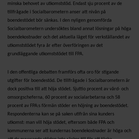
minska behovet av utkomststöd. Endast sju procent av de
tillfrågade i Socialbarometern anser att nivån på
boendestödet bör sänkas. I den nyligen genomförda
Socialbarometern undersöktes bland annat lösningar på höga
boendekostnader och det aktuella läget för verkställandet av
utkomststödet fyra år efter överföringen av det
grundläggande utkomststödet till FPA.
I den offentliga debatten framförs ofta oro för stigande
utgifter för boendestöd. De tillfrågade i Socialbarometern är
dock positiva till att höja stödet. Sjuttio procent av vård- och
omsorgscheferna, 60 procent av socialarbetarna och 58
procent av FPA:s förmän stöder en höjning av boendestödet.
Respondenterna kan se på saken utifrån sina kunders
utkomst: man vill höja stödet, eftersom både FPA och
kommunerna ser att kundernas boendekostnader är höga och