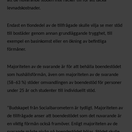
att de nuvarande stöden inte räcker till för att täcka
levnadskostnader.
Endast en tiondedel av de tillfrågade skulle vilja se mer stöd
till bostäder genom annan grundläggande trygghet, till
exempel en basinkomst eller en ökning av befintliga
förmåner.
Majoriteten av de svarande är för att behålla boendestödet
som hushållsförmån, även om majoriteten av de svarande
(58–63 %) stöder omvandlingen av boendestöd för personer
under 25 år och studenter till individuellt stöd.
”Budskapet från Socialbarometern är tydligt. Majoriteten av
de tillfrågade anser att boendestödet som det nuvarande är
en viktig förmån också framöver. Enligt majoriteten av de
svarande måste nivån på boendestödet höjas. Stödet skulle