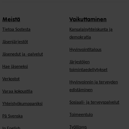
Meistä
Vaikuttaminen
Tietoa Sostesta
Kansalaisyhteiskunta ja
demokratia
Jäsenjärjestöt
Hyvinvointitalous
Jäsenedut ja -palvelut
Järjestöjen
Hae jäseneksi
toimintaedellytykset
Verkostot
Hyvinvoinnin ja terveyden
edistäminen
Varaa kokoustila
Sosiaali- ja terveyspalvelut
Yhteistyökumppaniksi
Toimeentulo
På Svenska
Työllisyys
In English