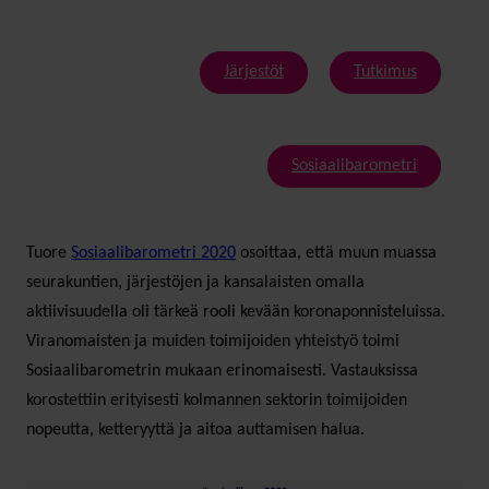
Järjestöt
Tutkimus
Sosiaalibarometri
Tuore
Sosiaalibarometri 2020
osoittaa, että muun muassa
seurakuntien, järjestöjen ja kansalaisten omalla
aktiivisuudella oli tärkeä rooli kevään koronaponnisteluissa.
Viranomaisten ja muiden toimijoiden yhteistyö toimi
Sosiaalibarometrin mukaan erinomaisesti. Vastauksissa
korostettiin erityisesti kolmannen sektorin toimijoiden
nopeutta, ketteryyttä ja aitoa auttamisen halua.