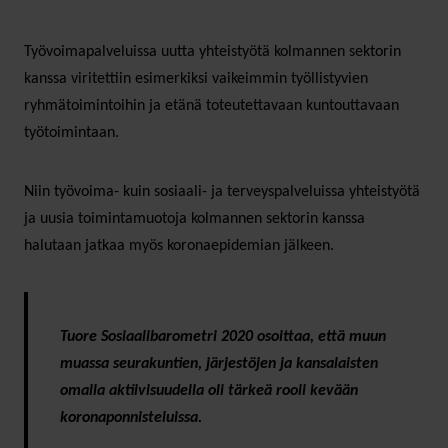
Työvoimapalveluissa uutta yhteistyötä kolmannen sektorin
kanssa viritettiin esimerkiksi vaikeimmin työllistyvien
ryhmätoimintoihin ja etänä toteutettavaan kuntouttavaan
työtoimintaan.
Niin työvoima- kuin sosiaali- ja terveyspalveluissa yhteistyötä
ja uusia toimintamuotoja kolmannen sektorin kanssa
halutaan jatkaa myös koronaepidemian jälkeen.
Tuore Sosiaalibarometri 2020 osoittaa, että muun
muassa seurakuntien, järjestöjen ja kansalaisten
omalla aktiivisuudella oli tärkeä rooli kevään
koronaponnisteluissa.