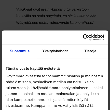
“Asiakkaat ovat usein yksinäisiä tai verkostoon
kuuluvilla on omia ongelmia, en ole kuullut heidän
hyödyntäneen muita voimavaroja korona-aikana.”
“Asiakkaat viestittäneet, että vähäisetkin kontaktit ovat
entisestään vähentyneet, koska ei jaksa rasittaa
ystäviään murheillaan ja huolillaan koska jokaisella on
Suostumus
Yksityiskohdat
Tietoja
omat haasteensa.“
Tämä sivusto käyttää evästeitä
“Minun asiakkaillani ei ole yllättäviä voimavaroja tai
Käytämme evästeitä tarjoamamme sisällön ja mainosten
verkostoja, sillä ne on kulutettu loppuun jo aikoja sitten.
räätälöimiseen, sosiaalisen median ominaisuuksien
He ovat täysin järjestöjen ja kaupungin palveluiden
tukemiseen ja kävijämäärämme analysoimiseen. Lisäksi
varassa.”
jaamme sosiaalisen median, mainosalan ja analytiikka-
alan kumppaneillemme tietoja siitä, miten käytät
sivustoamme. Kumppanimme voivat yhdistää näitä