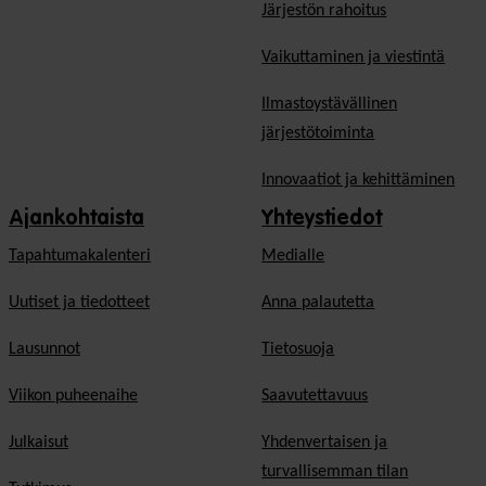
Järjestön rahoitus
Vaikuttaminen ja viestintä
Ilmastoystävällinen
järjestötoiminta
Innovaatiot ja kehittäminen
Ajankohtaista
Yhteystiedot
Tapahtumakalenteri
Medialle
Uutiset ja tiedotteet
Anna palautetta
Lausunnot
Tietosuoja
Viikon puheenaihe
Saavutettavuus
Julkaisut
Yhdenvertaisen ja
turvallisemman tilan