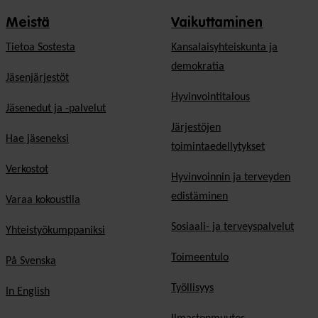
Meistä
Vaikuttaminen
Tietoa Sostesta
Kansalaisyhteiskunta ja
demokratia
Jäsenjärjestöt
Hyvinvointitalous
Jäsenedut ja -palvelut
Järjestöjen
Hae jäseneksi
toimintaedellytykset
Verkostot
Hyvinvoinnin ja terveyden
edistäminen
Varaa kokoustila
Sosiaali- ja terveyspalvelut
Yhteistyökumppaniksi
Toimeentulo
På Svenska
Työllisyys
In English