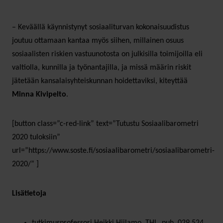
– Keväällä käynnistynyt sosiaaliturvan kokonaisuudistus
joutuu ottamaan kantaa myös siihen, millainen osuus
sosiaalisten riskien vastuunotosta on julkisilla toimijoilla eli
valtiolla, kunnilla ja työnantajilla, ja missä määrin riskit
jätetään kansalaisyhteiskunnan hoidettaviksi, kiteyttää
Minna Kivipelto
.
[button class=”c-red-link” text=”Tutustu Sosiaalibarometri
2020 tuloksiin”
url=”https://www.soste.fi/sosiaalibarometri/sosiaalibarometri-
2020/” ]
Lisätietoja
tutkimusprofessori Heikki Hiilamo, THL, puh. 029 524