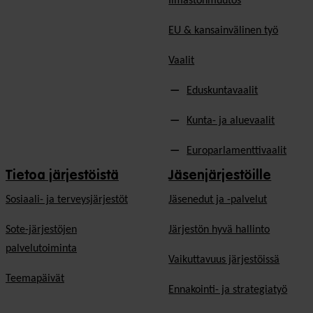
Ilmastonmuutos
EU & kansainvälinen työ
Vaalit
Eduskuntavaalit
Kunta- ja aluevaalit
Europarlamenttivaalit
Tietoa järjestöistä
Jäsenjärjestöille
Sosiaali- ja terveysjärjestöt
Jäsen­edut ja -palvelut
Sote-järjestöjen
Järjestön hyvä hallinto
palvelutoiminta
Vaikuttavuus järjestöissä
Teemapäivät
Ennakointi- ja strategiatyö