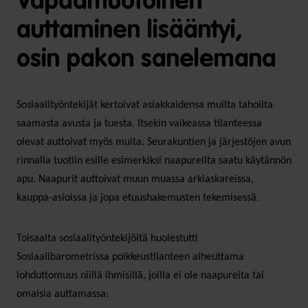
Vapaamuotoinen
auttaminen lisääntyi,
osin pakon sanelemana
Sosiaalityöntekijät kertoivat asiakkaidensa muilta tahoilta
saamasta avusta ja tuesta. Itsekin vaikeassa tilanteessa
olevat auttoivat myös muita. Seurakuntien ja järjestöjen avun
rinnalla tuotiin esille esimerkiksi naapureilta saatu käytännön
apu. Naapurit auttoivat muun muassa arkiaskareissa,
kauppa-asioissa ja jopa etuushakemusten tekemisessä.
Toisaalta sosiaalityöntekijöitä huolestutti
Sosiaalibarometrissa poikkeustilanteen aiheuttama
lohduttomuus niillä ihmisillä, joilla ei ole naapureita tai
omaisia auttamassa: