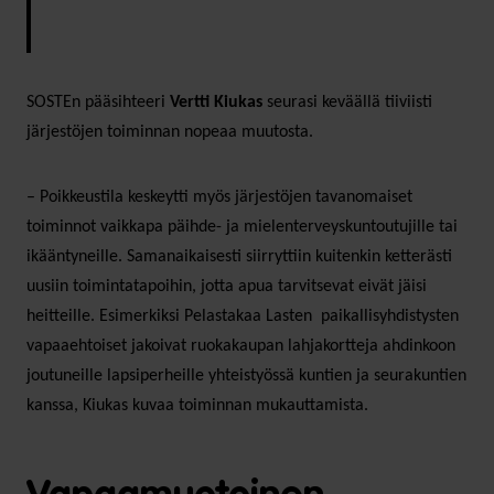
SOSTEn pääsihteeri
Vertti Kiukas
seurasi keväällä tiiviisti
järjestöjen toiminnan nopeaa muutosta.
– Poikkeustila keskeytti myös järjestöjen tavanomaiset
toiminnot vaikkapa päihde- ja mielenterveyskuntoutujille tai
ikääntyneille. Samanaikaisesti siirryttiin kuitenkin ketterästi
uusiin toimintatapoihin, jotta apua tarvitsevat eivät jäisi
heitteille. Esimerkiksi Pelastakaa Lasten paikallisyhdistysten
vapaaehtoiset jakoivat ruokakaupan lahjakortteja ahdinkoon
joutuneille lapsiperheille yhteistyössä kuntien ja seurakuntien
kanssa, Kiukas kuvaa toiminnan mukauttamista.