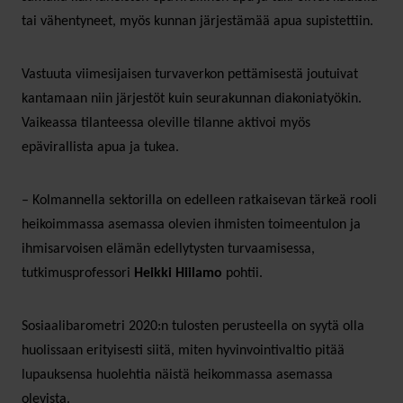
tai vähentyneet, myös kunnan järjestämää apua supistettiin.
Vastuuta viimesijaisen turvaverkon pettämisestä joutuivat
kantamaan niin järjestöt kuin seurakunnan diakoniatyökin.
Vaikeassa tilanteessa oleville tilanne aktivoi myös
epävirallista apua ja tukea.
– Kolmannella sektorilla on edelleen ratkaisevan tärkeä rooli
heikoimmassa asemassa olevien ihmisten toimeentulon ja
ihmisarvoisen elämän edellytysten turvaamisessa,
tutkimusprofessori
Heikki Hiilamo
pohtii.
Sosiaalibarometri 2020:n tulosten perusteella on syytä olla
huolissaan erityisesti siitä, miten hyvinvointivaltio pitää
lupauksensa huolehtia näistä heikommassa asemassa
olevista.