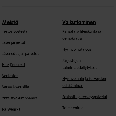
Meistä
Vaikuttaminen
Tietoa Sostesta
Kansalaisyhteiskunta ja
demokratia
Jäsenjärjestöt
Hyvinvointitalous
Jäsenedut ja -palvelut
Järjestöjen
Hae jäseneksi
toimintaedellytykset
Verkostot
Hyvinvoinnin ja terveyden
edistäminen
Varaa kokoustila
Sosiaali- ja terveyspalvelut
Yhteistyökumppaniksi
Toimeentulo
På Svenska