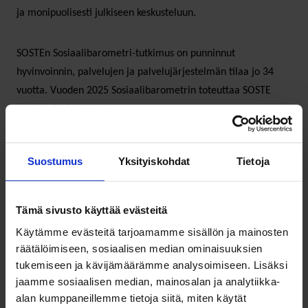
ja monipuolisesti julkiseen keskusteluun.
SOSTEn Sosiaalibarometri-tutkimus on punninnut
hyvinvoinnin, palvelujen ja palvelujärjestelmän tilaa jo 34
vuotta. Vuoden 2025 Sosiaalibarometrin toteuttaa SOSTE
yhteistyössä Kelan kanssa.
Julkaisu, infografiikat ja tuloksia käsittelevät uutiset ja blogit
Suostumus
Yksityiskohdat
Tietoja
kootaan SOSTEn verkkosivuille osoitteeseen
https://www.soste.fi/ajankohtaista/tutkimus/sosiaalibarometri/
.
Sosiaalisessa mediassa käytämme Sosiaalibarometrista
Tämä sivusto käyttää evästeitä
aihetunnistetta #sosiaalibaro.
Käytämme evästeitä tarjoamamme sisällön ja mainosten
räätälöimiseen, sosiaalisen median ominaisuuksien
tukemiseen ja kävijämäärämme analysoimiseen. Lisäksi
jaamme sosiaalisen median, mainosalan ja analytiikka-
alan kumppaneillemme tietoja siitä, miten käytät