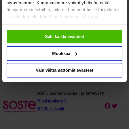
sivustoamme. Kumppanimme voivat yhdistää näitä
tietoja muihin tietoihin, joita olet antanut heille tai joita on
kerätty, kun olet käyttänyt heidän palvelujaan.
Valitsemalla "Yksityiskohdat" voit vaikuttaa sallimiisi
evästeisiin.
Salli kaikki evästeet
Anne Eronen
tutkija
Muokkaa
anne.eronen@soste.fi
as_eronen
Vain välttämättömät evästeet
SOSTE Suomen sosiaali ja terveys ry
Yliopistonkatu 5
Faceboo
Twitte
00100 Helsinki