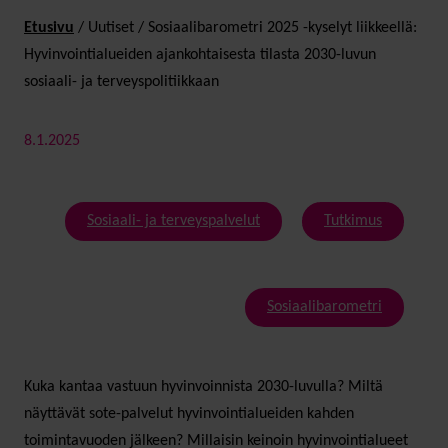
Etusivu
/
Uutiset
/
Sosiaalibarometri 2025 -kyselyt liikkeellä:
Hyvinvointialueiden ajankohtaisesta tilasta 2030-luvun
sosiaali- ja terveyspolitiikkaan
8.1.2025
Sosiaali- ja terveyspalvelut
Tutkimus
Sosiaalibarometri
Kuka kantaa vastuun hyvinvoinnista 2030-luvulla? Miltä
näyttävät sote-palvelut hyvinvointialueiden kahden
toimintavuoden jälkeen? Millaisin keinoin hyvinvointialueet