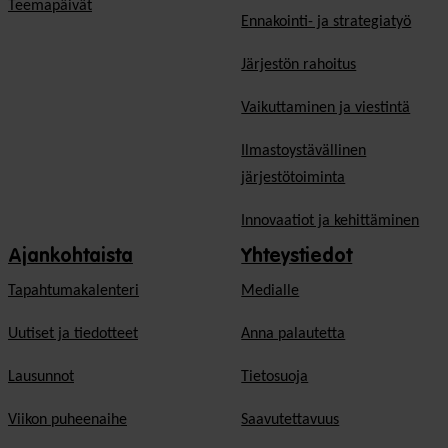
Teemapäivät
Ennakointi- ja strategiatyö
Järjestön rahoitus
Vaikuttaminen ja viestintä
Ilmastoystävällinen
järjestötoiminta
Innovaatiot ja kehittäminen
Ajankohtaista
Yhteystiedot
Tapahtumakalenteri
Medialle
Uutiset ja tiedotteet
Anna palautetta
Lausunnot
Tietosuoja
Viikon puheenaihe
Saavutettavuus