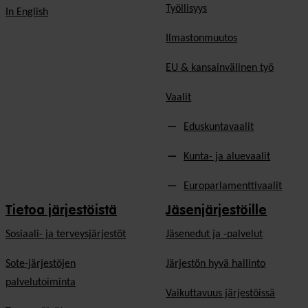
Työllisyys
In English
Ilmastonmuutos
EU & kansainvälinen työ
Vaalit
Eduskuntavaalit
Kunta- ja aluevaalit
Europarlamenttivaalit
Tietoa järjestöistä
Jäsenjärjestöille
Sosiaali- ja terveysjärjestöt
Jäsen­edut ja -palvelut
Sote-järjestöjen
Järjestön hyvä hallinto
palvelutoiminta
Vaikuttavuus järjestöissä