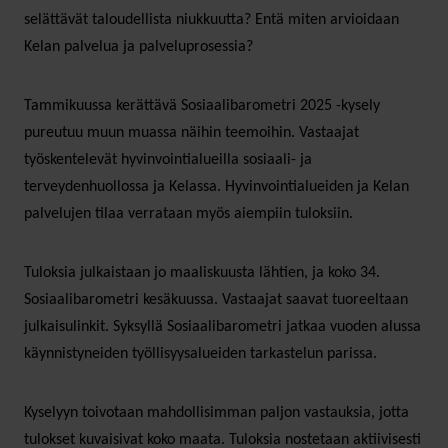
selättävät taloudellista niukkuutta? Entä miten arvioidaan
Kelan palvelua ja palveluprosessia?
Tammikuussa kerättävä Sosiaalibarometri 2025 -kysely
pureutuu muun muassa näihin teemoihin. Vastaajat
työskentelevät hyvinvointialueilla sosiaali- ja
terveydenhuollossa ja Kelassa. Hyvinvointialueiden ja Kelan
palvelujen tilaa verrataan myös aiempiin tuloksiin.
Tuloksia julkaistaan jo maaliskuusta lähtien, ja koko 34.
Sosiaalibarometri kesäkuussa. Vastaajat saavat tuoreeltaan
julkaisulinkit. Syksyllä Sosiaalibarometri jatkaa vuoden alussa
käynnistyneiden työllisyysalueiden tarkastelun parissa.
Kyselyyn toivotaan mahdollisimman paljon vastauksia, jotta
tulokset kuvaisivat koko maata. Tuloksia nostetaan aktiivisesti