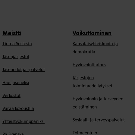
Meistä
Vaikuttaminen
Tietoa Sostesta
Kansalaisyhteiskunta ja
demokratia
Jäsenjärjestöt
Hyvinvointitalous
Jäsenedut ja -palvelut
Järjestöjen
Hae jäseneksi
toimintaedellytykset
Verkostot
Hyvinvoinnin ja terveyden
edistäminen
Varaa kokoustila
Sosiaali- ja terveyspalvelut
Yhteistyökumppaniksi
Toimeentulo
På Svenska