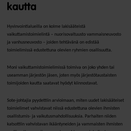
kautta
Hyvinvointialueilla on kolme lakisääteistä
vaikuttamistoimielintä – nuorisovaltuusto vammaisneuvosto
ja vanhusneuvosto – joiden tehtävänä on edistää
toimielimissä edustettuna olevien ryhmien osallisuutta.
Moni vaikuttamistoimielimissä toimiva on joko yhden tai
useamman järjestön jäsen, joten myös järjestötaustaisten
toimijoiden kautta saatavat hyödyt kiinnostavat.
Sote-johtajia pyydettiin arvioimaan, miten uudet lakisääteiset
toimielimet vahvistavat niissä edustettuna olevien ihmisten
osallistumis- ja vaikutusmahdollisuuksia. Parhaiten niiden
katsottiin vahvistavan ikääntyneiden ja vammaisten ihmisten