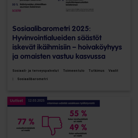
Sosiaalibarometri 2025:
Hyvinvointialueiden säästöt
iskevät ikäihmisiin – hoivaköyhyys
ja omaisten vastuu kasvussa
Sosiaali- ja terveyspalvelut
Toimeentulo
Tutkimus
Vaalit
|
Sosiaalibarometri
Uutiset
12.03.2025