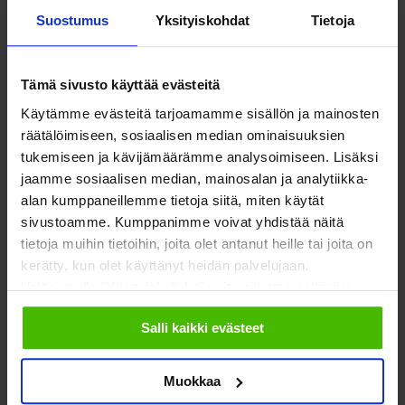
ottavan enemmän
Suostumus
Yksityiskohdat
Tietoja
vastuuta hyvinvoinnista
Tämä sivusto käyttää evästeitä
Sosiaalibarometrissa sote-johtajilta, sosiaalityöntekijöiltä ja
Käytämme evästeitä tarjoamamme sisällön ja mainosten
Kelan esihenkilöiltä tiedusteltiin myös, minkä tahon tulisi
räätälöimiseen, sosiaalisen median ominaisuuksien
tukemiseen ja kävijämäärämme analysoimiseen. Lisäksi
ottaa nykyistä enemmän vastuuta ihmisten hyvinvoinnista ja
jaamme sosiaalisen median, mainosalan ja analytiikka-
missä asioissa erityisesti.
alan kumppaneillemme tietoja siitä, miten käytät
sivustoamme. Kumppanimme voivat yhdistää näitä
Järjestöiltä nykyistä enemmän vastuuta odottavat varsinkin
tietoja muihin tietoihin, joita olet antanut heille tai joita on
sote-johtajat. Eniten avovastauksissa erottui toive lisätä
kerätty, kun olet käyttänyt heidän palvelujaan.
järjestöjen toimintaa yksinäisyyden torjumiseksi sekä
Valitsemalla "Yksityiskohdat" voit vaikuttaa sallimiisi
evästeisiin.
ihmisten osallisuuden ja yhteisöllisyyden lisäämiseksi.
Salli kaikki evästeet
”Yksinäisyyttä kokee ainakin joskus suuri joukko
Muokkaa
kanssaihmisiä. Tämä on vahva viesti järjestöjen toiminnan