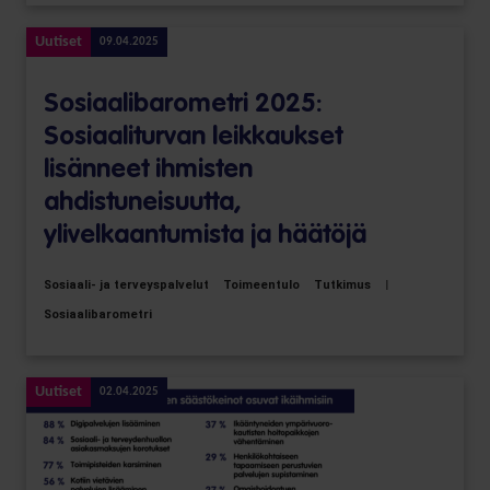
Uutiset
09.04.2025
Sosiaalibarometri 2025:
Sosiaaliturvan leikkaukset
lisänneet ihmisten
ahdistuneisuutta,
ylivelkaantumista ja häätöjä
Sosiaali- ja terveyspalvelut
Toimeentulo
Tutkimus
|
Sosiaalibarometri
Uutiset
02.04.2025