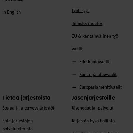
Työllisyys
In English
Ilmastonmuutos
EU & kansainvälinen työ
Vaalit
Eduskuntavaalit
Kunta- ja aluevaalit
Europarlamenttivaalit
Tietoa järjestöistä
Jäsenjärjestöille
Sosiaali- ja terveysjärjestöt
Jäsen­edut ja -palvelut
Sote-järjestöjen
Järjestön hyvä hallinto
palvelutoiminta