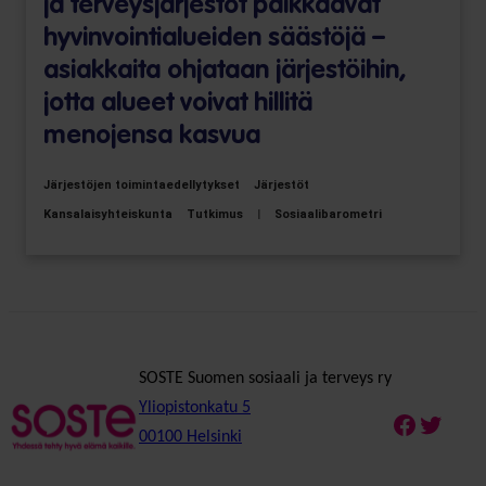
ja terveysjärjestöt paikkaavat
hyvinvointialueiden säästöjä –
asiakkaita ohjataan järjestöihin,
jotta alueet voivat hillitä
menojensa kasvua
Järjestöjen toimintaedellytykset
Järjestöt
Kansalaisyhteiskunta
Tutkimus
|
Sosiaalibarometri
SOSTE Suomen sosiaali ja terveys ry
Yliopistonkatu 5
Faceboo
Twitte
00100 Helsinki