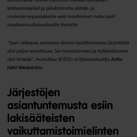
tavoitettavia ryhmiä mainittiin matalan kynnyksen
kohtaamispaikat ja päivätoiminta päihde- ja
mielenterveysasiakkaille sekä monikieliset materiaalit
maahanmuuttotaustaisille ihmisille.
“Juuri vaikeassa asemassa olevien tavoittamisessa järjestöillä
olisi paljon annettavaa. Sen tunnistaminen ja hyödyntäminen
olisi tärkeää”, muistuttaa SOSTEn erityisasiantuntija
Anita
Hahl-Weckström.
Järjestöjen
asiantuntemusta esiin
lakisääteisten
vaikuttamistoimielinten