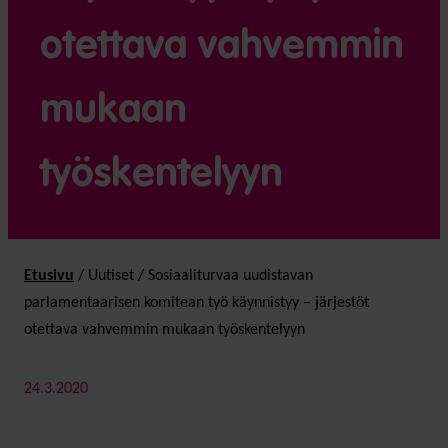
otettava vahvemmin
mukaan
työskentelyyn
Etusivu
/
Uutiset
/
Sosiaaliturvaa uudistavan
parlamentaarisen komitean työ käynnistyy – järjestöt
otettava vahvemmin mukaan työskentelyyn
24.3.2020