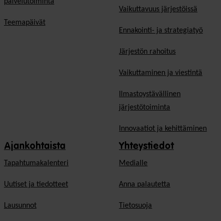
palvelutoiminta
Vaikuttavuus järjestöissä
Teemapäivät
Ennakointi- ja strategiatyö
Järjestön rahoitus
Vaikuttaminen ja viestintä
Ilmastoystävällinen
järjestötoiminta
Innovaatiot ja kehittäminen
Ajankohtaista
Yhteystiedot
Tapahtumakalenteri
Medialle
Uutiset ja tiedotteet
Anna palautetta
Lausunnot
Tietosuoja