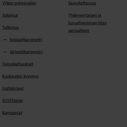
Viikon puheenaihe
Saavutettavuus
Julkaisut
Yhdenvertaisen ja
turvallisemman tilan
Tutkimus
periaatteet
Sosiaalibarometri
Järjestöbarometri
Talouskatsaukset
Kuukauden kysymys
Uutiskirjeet
SOSTEblogi
Kampanjat