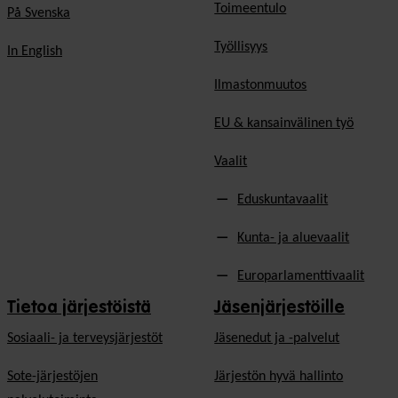
Toimeentulo
På Svenska
Työllisyys
In English
Ilmastonmuutos
EU & kansainvälinen työ
Vaalit
Eduskuntavaalit
Kunta- ja aluevaalit
Europarlamenttivaalit
Tietoa järjestöistä
Jäsenjärjestöille
Sosiaali- ja terveysjärjestöt
Jäsen­edut ja -palvelut
Sote-järjestöjen
Järjestön hyvä hallinto