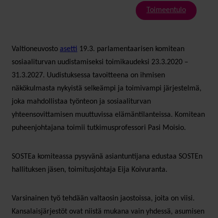
Toimeentulo
Valtioneuvosto
asetti
19.3. parlamentaarisen komitean
sosiaaliturvan uudistamiseksi toimikaudeksi 23.3.2020 –
31.3.2027. Uudistuksessa tavoitteena on ihmisen
näkökulmasta nykyistä selkeämpi ja toimivampi järjestelmä,
joka mahdollistaa työnteon ja sosiaaliturvan
yhteensovittamisen muuttuvissa elämäntilanteissa. Komitean
puheenjohtajana toimii tutkimusprofessori Pasi Moisio.
SOSTEa komiteassa pysyvänä asiantuntijana edustaa SOSTEn
hallituksen jäsen, toimitusjohtaja Eija Koivuranta.
Varsinainen työ tehdään valtaosin jaostoissa, joita on viisi.
Kansalaisjärjestöt ovat niistä mukana vain yhdessä, asumisen