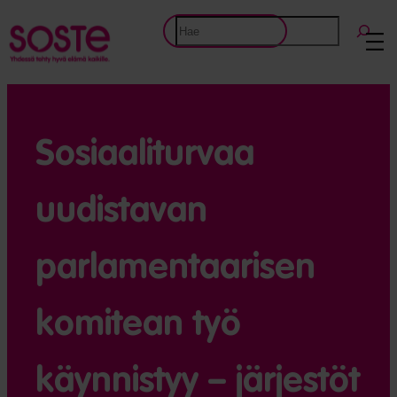
Etsi
Sosiaaliturvaa
uudistavan
parlamentaarisen
komitean työ
käynnistyy – järjestöt