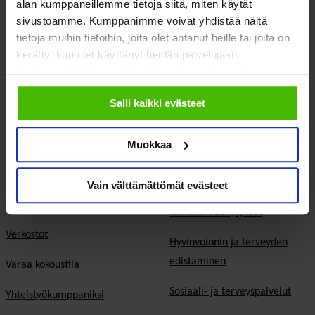
alan kumppaneillemme tietoja siitä, miten käytät
sivustoamme. Kumppanimme voivat yhdistää näitä
tietoja muihin tietoihin, joita olet antanut heille tai joita on
kerätty, kun olet käyttänyt heidän palvelujaan.
Valitsemalla "Yksityiskohdat" voit vaikuttaa sallimiisi
evästeisiin.
Meistä
Vaikuttaminen
Salli kaikki evästeet
Tietoa Sostesta
Kansalaisyhteiskunta ja
demokratia
Muokkaa
Jäsenjärjestöt
Hyvinvointitalous
Jäsenedut ja -palvelut
Vain välttämättömät evästeet
Järjestöjen
Hae jäseneksi
toimintaedellytykset
Verkostot
Hyvinvoinnin ja terveyden
edistäminen
Varaa kokoustila
Sosiaali- ja terveyspalvelut
Yhteistyökumppaniksi