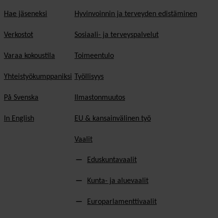
Hae jäseneksi
Hyvinvoinnin ja terveyden edistäminen
Verkostot
Sosiaali- ja terveyspalvelut
Varaa kokoustila
Toimeentulo
Yhteistyökumppaniksi
Työllisyys
På Svenska
Ilmastonmuutos
In English
EU & kansainvälinen työ
Vaalit
Eduskuntavaalit
Kunta- ja aluevaalit
Europarlamenttivaalit