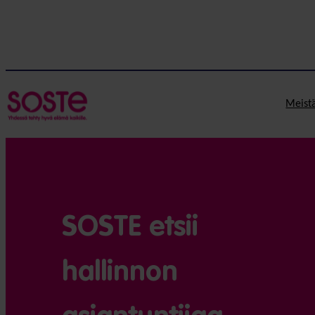
Meist
SOSTE etsii
hallinnon