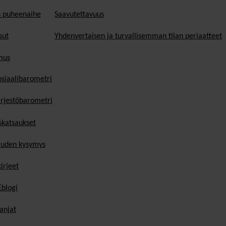
n puheenaihe
Saavutettavuus
sut
Yhdenvertaisen ja turvallisemman tilan periaatteet
mus
osiaalibarometri
ärjestöbarometri
skatsaukset
uden kysymys
irjeet
blogi
anjat