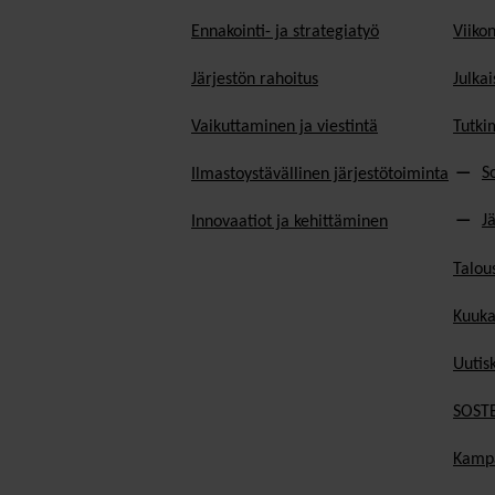
Ennakointi- ja strategiatyö
Viiko
Järjestön rahoitus
Julkai
Vaikuttaminen ja viestintä
Tutki
S
Ilmastoystävällinen järjestötoiminta
J
Innovaatiot ja kehittäminen
Talou
Kuuka
Uutisk
SOSTE
Kamp