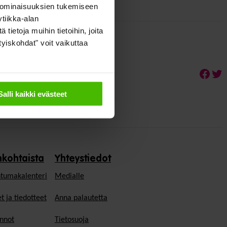
 ominaisuuksien tukemiseen
tiikka-alan
ietoja muihin tietoihin, joita
ityiskohdat" voit vaikuttaa
Face
Twi
Salli kaikki evästeet
nkohtaista
Yhteystiedot
tumakalenteri
Medialle
t ja tiedotteet
Anna palautetta
nnot
Tietosuoja