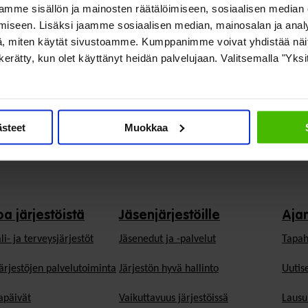
mme sisällön ja mainosten räätälöimiseen, sosiaalisen median
iseen. Lisäksi jaamme sosiaalisen median, mainosalan ja analy
, miten käytät sivustoamme. Kumppanimme voivat yhdistää näitä t
on kerätty, kun olet käyttänyt heidän palvelujaan. Valitsemalla "Yks
ästeet
Muokkaa
oa järjestöistä
Jäsenjärjestöille
Aja
li- ja terveysjärjestöt
Jäsen­edut ja -palvelut
Tapah
ärjestöjen palvelutoiminta
Järjestön hyvä hallinto
Uutise
päivät
Vaikuttavuus järjestöissä
Lausu