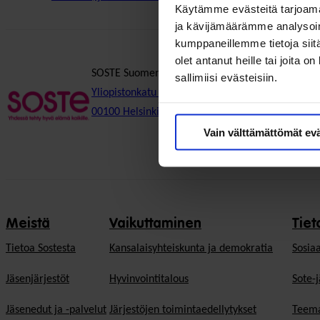
Käytämme evästeitä tarjoama
ja kävijämäärämme analysoim
kumppaneillemme tietoja siitä
olet antanut heille tai joita 
SOSTE Suomen sosiaali ja terveys ry
sallimiisi evästeisiin.
Yliopistonkatu 5
00100 Helsinki
Vain välttämättömät ev
Meistä
Vaikuttaminen
Tiet
Tietoa Sostesta
Kansalaisyhteiskunta ja demokratia
Sosiaa
Jäsenjärjestöt
Hyvinvointitalous
Sote-j
Jäsenedut ja -palvelut
Järjestöjen toimintaedellytykset
Teema