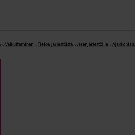
ä
Vaikuttaminen
Tietoa järjestöistä
Jäsenjärjestöille
Ajankohtais