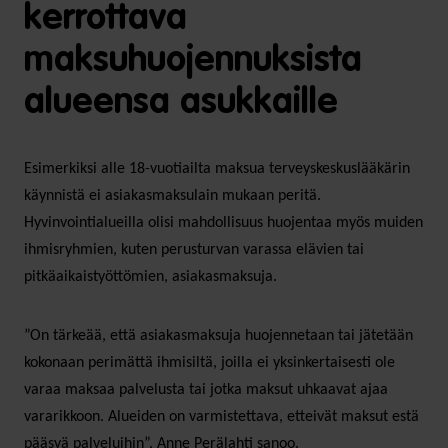
kerrottava
maksuhuojennuksista
alueensa asukkaille
Esimerkiksi alle 18-vuotiailta maksua terveyskeskuslääkärin
käynnistä ei asiakasmaksulain mukaan peritä.
Hyvinvointialueilla olisi mahdollisuus huojentaa myös muiden
ihmisryhmien, kuten perusturvan varassa elävien tai
pitkäaikaistyöttömien, asiakasmaksuja.
”On tärkeää, että asiakasmaksuja huojennetaan tai jätetään
kokonaan perimättä ihmisiltä, joilla ei yksinkertaisesti ole
varaa maksaa palvelusta tai jotka maksut uhkaavat ajaa
vararikkoon. Alueiden on varmistettava, etteivät maksut estä
pääsyä palveluihin”, Anne Perälahti sanoo.