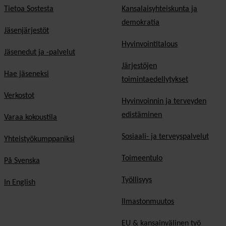
Tietoa Sostesta
Kansalaisyhteiskunta ja
demokratia
Jäsenjärjestöt
Hyvinvointitalous
Jäsenedut ja -palvelut
Järjestöjen
Hae jäseneksi
toimintaedellytykset
Verkostot
Hyvinvoinnin ja terveyden
edistäminen
Varaa kokoustila
Sosiaali- ja terveyspalvelut
Yhteistyökumppaniksi
Toimeentulo
På Svenska
Työllisyys
In English
Ilmastonmuutos
EU & kansainvälinen työ