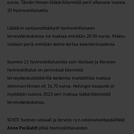
euroa. Tämän hinnan lääkärikäynnistä perii alkavana vuonna
20 hyvinvointialuetta.
Lääkärin vastaanottokäynti hyvinvointialueen
terveyskeskuksessa voi maksaa enintään 20,90 euroa. Maksu
voidaan periä enintään kolme kertaa kalenterivuodessa.
Suomen 21 hyvinvointialueesta vain Vantaan ja Keravan
hyvinvointialue on perimässä käynnistä
terveyskeskuslääkärillä korkeinta mahdollista maksua
alemman hinnan eli 16,70 euroa. Helsingin kaupunki ei
myöskään vuonna 2023 peri maksua lääkärikäynnistä
terveyskeskuksessa.
SOSTE Suomen sosiaali ja terveys ry:n edunvalvontapäällikkö
Anne Perälahti
pitää hyvinvointialueiden