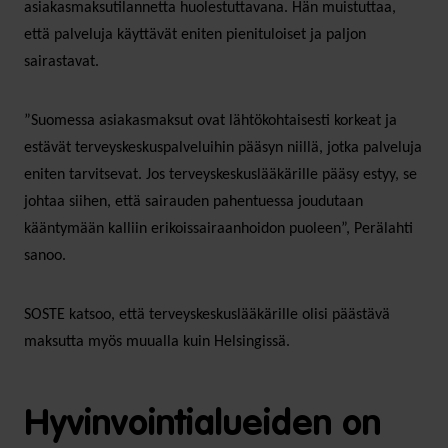
asiakasmaksutilannetta huolestuttavana. Hän muistuttaa,
että palveluja käyttävät eniten pienituloiset ja paljon
sairastavat.
”Suomessa asiakasmaksut ovat lähtökohtaisesti korkeat ja
estävät terveyskeskuspalveluihin pääsyn niillä, jotka palveluja
eniten tarvitsevat. Jos terveyskeskuslääkärille pääsy estyy, se
johtaa siihen, että sairauden pahentuessa joudutaan
kääntymään kalliin erikoissairaanhoidon puoleen”, Perälahti
sanoo.
SOSTE katsoo, että terveyskeskuslääkärille olisi päästävä
maksutta myös muualla kuin Helsingissä.
Hyvinvointialueiden on