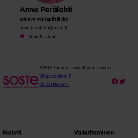
Anne Perälahti
edunvalvontapäällikkö
anne.peralahti@soste.fi
AnnePeralahti
SOSTE Suomen sosiaali ja terveys ry
Yliopistonkatu 5
Faceboo
Twitte
00100 Helsinki
Meistä
Vaikuttaminen