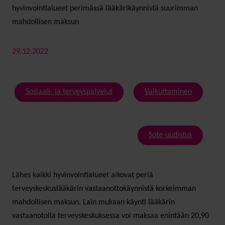
hyvinvointialueet perimässä lääkärikäynnistä suurimman
mahdollisen maksun
29.12.2022
Sosiaali- ja terveyspalvelut
Vaikuttaminen
Sote-uudistus
Lähes kaikki hyvinvointialueet aikovat periä
terveyskeskuslääkärin vastaanottokäynnistä korkeimman
mahdollisen maksun. Lain mukaan käynti lääkärin
vastaanotolla terveyskeskuksessa voi maksaa enintään 20,90