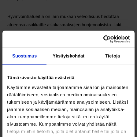
Hyvinvointialueilla on lain mukaan velvollisuus tiedottaa
alueensa asukkaille asiakasmaksujen huojennuksista. Laki
sosiaali- ja terveydenhuollon asiakasmaksuista velvoittaa
myös antamaan asiakkaille riittävää apua, ohjausta ja
neuvontaa maksujen huojentamisessa.
Suostumus
Yksityiskohdat
Tietoja
”Tieto tulee antaa viimeistään silloin, kun maksu peritään.
Tiedon tulee myös olla asiakkaan kokonaistila huomioiden
Tämä sivusto käyttää evästeitä
ymmärrettävää ja selkeää”, Perälahti painottaa.
Käytämme evästeitä tarjoamamme sisällön ja mainosten
räätälöimiseen, sosiaalisen median ominaisuuksien
tukemiseen ja kävijämäärämme analysoimiseen. Lisäksi
Näin paljon käynti
jaamme sosiaalisen median, mainosalan ja analytiikka-
alan kumppaneillemme tietoja siitä, miten käytät
terveyskeskuslääkärillä
sivustoamme. Kumppanimme voivat yhdistää näitä
tietoja muihin tietoihin, joita olet antanut heille tai joita on
maksaa eri hyvinvointialueilla