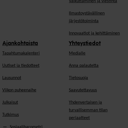
Vaikuttaminen ja viestintä
Ilmastoystävällinen
järjestötoiminta
Innovaatiot ja kehittäminen
Ajankohtaista
Yhteystiedot
Tapahtumakalenteri
Medialle
Uutiset ja tiedotteet
Anna palautetta
Lausunnot
Tietosuoja
Viikon puheenaihe
Saavutettavuus
Julkaisut
Yhdenvertaisen ja
turvallisemman tilan
Tutkimus
periaatteet
Sosiaalibarometri