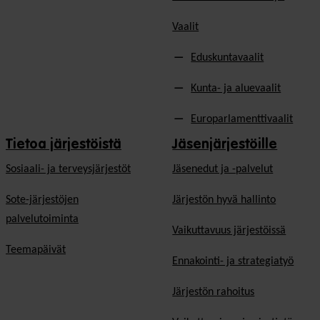
Vaalit
Eduskuntavaalit
Kunta- ja aluevaalit
Europarlamenttivaalit
Tietoa järjestöistä
Jäsenjärjestöille
Sosiaali- ja terveysjärjestöt
Jäsen­edut ja -palvelut
Sote-järjestöjen
Järjestön hyvä hallinto
palvelutoiminta
Vaikuttavuus järjestöissä
Teemapäivät
Ennakointi- ja strategiatyö
Järjestön rahoitus