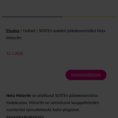
Etusivu
/
Uutiset
/
SOSTEn uudeksi pääekonomistiksi Heta
Melartin
12.5.2026
Hyvinvointitalous
Heta Melartin
on aloittanut SOSTEn pääekonomistina
toukokuussa. Melartin on valmistunut kauppatieteiden
maisteriksi taloustieteestä Aalto-yliopiston
kauppakorkeakoulusta.