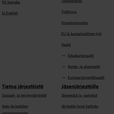
Toimeentulo
På Svenska
Työllisyys
In English
Ilmastonmuutos
EU & kansainvälinen työ
Vaalit
Eduskuntavaalit
Kunta- ja aluevaalit
Europarlamenttivaalit
Tietoa järjestöistä
Jäsenjärjestöille
Sosiaali- ja terveysjärjestöt
Jäsen­edut ja -palvelut
Sote-järjestöjen
Järjestön hyvä hallinto
palvelutoiminta