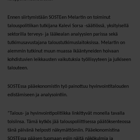
Ennen siirtymistään SOSTEen Melartin on toiminut
talouspolitiikan tutkijana Kalevi Sorsa -säätiössä, yksityisellä
sektorilla terveys- ja lääkealan analyysien parissa sekä
tutkimusavustajana taloustutkimuslaitoksissa. Melartin on
aiemmin tutkinut muun muassa ikääntyneiden hoivaan
kohdistuvien leikkausten vaikutuksia työllisyyteen ja julkiseen
talouteen.
SOSTEssa pääekonomistin työ painottuu hyvinvointitalouden
edistämiseen ja analysointiin.
”Talous- ja hyvinvointipolitiikka linkittyvät monella tavalla
toisiinsa. Tämä kytkös jää talouspoliittisessa päätöksenteossa
tänä päivänä helposti näkymättömiin. Pääekonomistina
SOSTEssa pääsen tuomaan esiin näitä näkökulmia ja