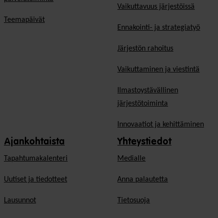
Vaikuttavuus järjestöissä
Teemapäivät
Ennakointi- ja strategiatyö
Järjestön rahoitus
Vaikuttaminen ja viestintä
Ilmastoystävällinen
järjestötoiminta
Innovaatiot ja kehittäminen
Ajankohtaista
Yhteystiedot
Tapahtumakalenteri
Medialle
Uutiset ja tiedotteet
Anna palautetta
Lausunnot
Tietosuoja