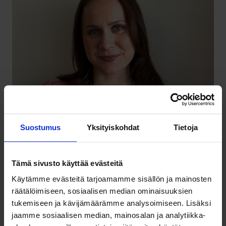
Suostumus
Yksityiskohdat
Tietoja
Tämä sivusto käyttää evästeitä
Käytämme evästeitä tarjoamamme sisällön ja mainosten
SOSTEn pääekonomisti Heta Melartin.
räätälöimiseen, sosiaalisen median ominaisuuksien
tukemiseen ja kävijämäärämme analysoimiseen. Lisäksi
jaamme sosiaalisen median, mainosalan ja analytiikka-