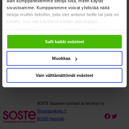
alan kumppaneillemme tietoja siitä, miten käytät
sivustoamme. Kumppanimme voivat yhdistää näitä
tietoja muihin tietoihin, joita olet antanut heille tai joita on
kerätty, kun olet käyttänyt heidän palvelujaan.
Valitsemalla "Yksityiskohdat" voit vaikuttaa sallimiisi
evästeisiin.
Salli kaikki evästeet
Ulla Kiuru
Muokkaa
viestintä- ja yhteiskuntasuhdepäällikkö
ulla.kiuru@soste.fi
UllaKiuru
Vain välttämättömät evästeet
SOSTE Suomen sosiaali ja terveys ry
Yliopistonkatu 5
Faceboo
Twitte
00100 Helsinki