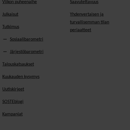
Viikon puheenaihe
Saavutettavuus
Julkaisut
Yhdenvertaisen ja
turvallisemman tilan
Tutkimus
periaatteet
Sosiaalibarometri
Järjestöbarometri
Talouskatsaukset
Kuukauden kysymys
Uutiskirjeet
SOSTEblogi
Kampanjat