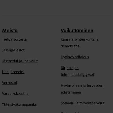
Meistä
Vaikuttaminen
Tietoa Sostesta
Kansalaisyhteiskunta ja
demokratia
Jäsenjärjestöt
Hyvinvointitalous
Jäsenedut ja -palvelut
Järjestöjen
Hae jäseneksi
toimintaedellytykset
Verkostot
Hyvinvoinnin ja terveyden
edistäminen
Varaa kokoustila
Sosiaali- ja terveyspalvelut
Yhteistyökumppaniksi