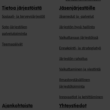
Tietoa järjestöistä
Jäsenjärjestöille
Sosiaali- ja terveysjärjestöt
Jäsen­edut ja -palvelut
Sote-järjestöjen
Järjestön hyvä hallinto
palvelutoiminta
Vaikuttavuus järjestöissä
Teemapäivät
Ennakointi- ja strategiatyö
Järjestön rahoitus
Vaikuttaminen ja viestintä
Ilmastoystävällinen
järjestötoiminta
Innovaatiot ja kehittäminen
Ajankohtaista
Yhteystiedot