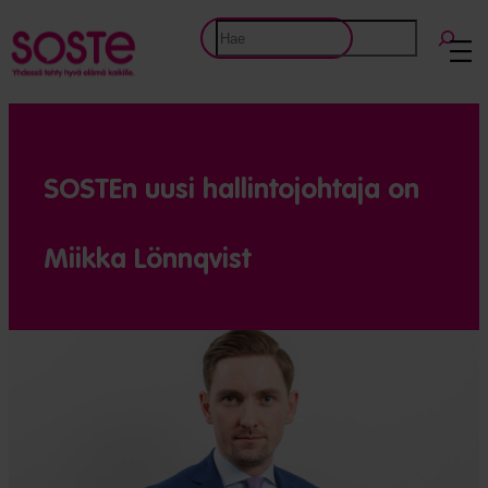
Etsi
SOSTEn uusi hallintojohtaja on
Miikka Lönnqvist