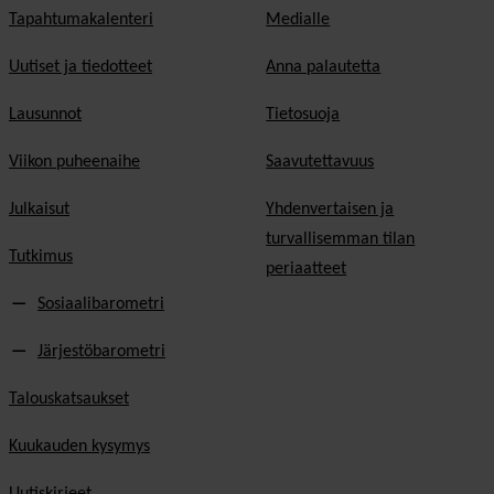
Tapahtumakalenteri
Medialle
Uutiset ja tiedotteet
Anna palautetta
Lausunnot
Tietosuoja
Viikon puheenaihe
Saavutettavuus
Julkaisut
Yhdenvertaisen ja
turvallisemman tilan
Tutkimus
periaatteet
Sosiaalibarometri
Järjestöbarometri
Talouskatsaukset
Kuukauden kysymys
Uutiskirjeet