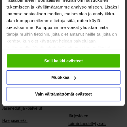
räätälöimiseen, sosiaalisen median ominaisuuksien
tukemiseen ja kävijämäärämme analysoimiseen. Lisäksi
jaamme sosiaalisen median, mainosalan ja analytiikka-
SOSTE Suomen sosiaali ja terveys ry
alan kumppaneillemme tietoja siitä, miten käytät
Yliopistonkatu 5
Faceboo
Twitte
sivustoamme. Kumppanimme voivat yhdistää näitä
00100 Helsinki
tietoja muihin tietoihin, joita olet antanut heille tai joita on
kerätty, kun olet käyttänyt heidän palvelujaan.
Valitsemalla "Yksityiskohdat" voit vaikuttaa sallimiisi
evästeisiin.
Salli kaikki evästeet
Meistä
Vaikuttaminen
Muokkaa
Tietoa Sostesta
Kansalaisyhteiskunta ja
demokratia
Vain välttämättömät evästeet
Jäsenjärjestöt
Hyvinvointitalous
Jäsenedut ja -palvelut
Järjestöjen
Hae jäseneksi
toimintaedellytykset