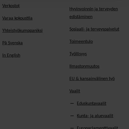
Verkostot
Hyvinvoinnin ja terveyden
edistäminen
Varaa kokoustila
Sosiaali- ja terveyspalvelut
Yhteistyökumppaniksi
Toimeentulo
På Svenska
Työllisyys
In English
Ilmastonmuutos
EU & kansainvälinen työ
Vaalit
Eduskuntavaalit
Kunta- ja aluevaalit
Europarlamenttivaalit