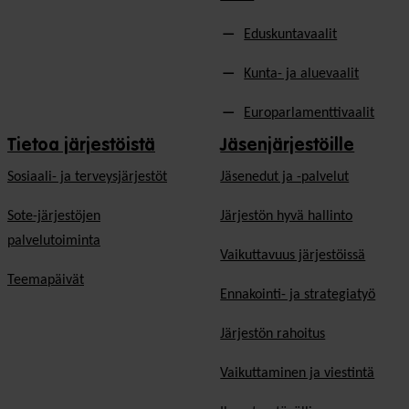
Eduskuntavaalit
Kunta- ja aluevaalit
Europarlamenttivaalit
Tietoa järjestöistä
Jäsenjärjestöille
Sosiaali- ja terveysjärjestöt
Jäsen­edut ja -palvelut
Sote-järjestöjen
Järjestön hyvä hallinto
palvelutoiminta
Vaikuttavuus järjestöissä
Teemapäivät
Ennakointi- ja strategiatyö
Järjestön rahoitus
Vaikuttaminen ja viestintä