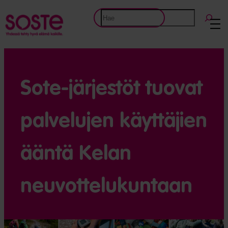
Etsi
Sote-järjestöt tuovat
palvelujen käyttäjien
ääntä Kelan
neuvottelu­kuntaan