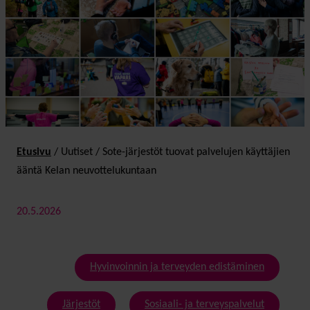
Etusivu
/
Uutiset
/
Sote-järjestöt tuovat palvelujen käyttäjien
ääntä Kelan neuvottelu­kuntaan
20.5.2026
Hyvinvoinnin ja terveyden edistäminen
Järjestöt
Sosiaali- ja terveyspalvelut