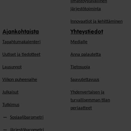
Ilmastoystävällinen
järjestötoiminta
Innovaatiot ja kehittäminen
Ajankohtaista
Yhteystiedot
Tapahtumakalenteri
Medialle
Uutiset ja tiedotteet
Anna palautetta
Lausunnot
Tietosuoja
Viikon puheenaihe
Saavutettavuus
Julkaisut
Yhdenvertaisen ja
turvallisemman tilan
Tutkimus
periaatteet
Sosiaalibarometri
Järjestöbarometri