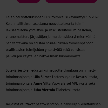
Kelan neuvottelukunnan uusi toimikausi käynnistyy 1.6.2026.
Kelan hallituksen asettama neuvottelukunta toimii
lakisääteisenä yhteistyö- ja keskustelufoorumina Kelan,
viranomaisten, järjestöjen ja muiden sidosryhmien välillä.
Sen tehtävänä on edistää sosiaaliturvan toimeenpanoon
osallistuvien toimijoiden yhteistyötä sekä vahvistaa
palvelujen käyttäjien näkökulman huomioimista.
Sote-järjestöjen edustajiksi neuvottelukuntaan on nimetty
toiminnanjohtaja
Ulla Siimes
Lastensuojelun Keskusliitosta,
toiminnanjohtaja
Anne Viita
Vuokralaiset VKL ry:stä sekä
toiminnanjohtaja
Juha Viertola
Diabetesliitosta.
Järjestöt välittävät päätöksenteon ja palvelujen kehittämisen