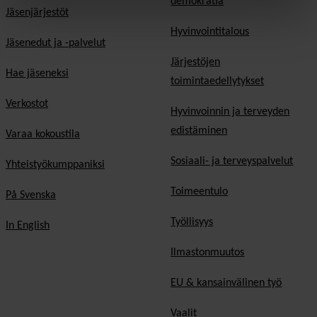
demokratia
Jäsenjärjestöt
Hyvinvointitalous
Jäsenedut ja -palvelut
Järjestöjen
Hae jäseneksi
toimintaedellytykset
Verkostot
Hyvinvoinnin ja terveyden
edistäminen
Varaa kokoustila
Sosiaali- ja terveyspalvelut
Yhteistyökumppaniksi
Toimeentulo
På Svenska
Työllisyys
In English
Ilmastonmuutos
EU & kansainvälinen työ
Vaalit