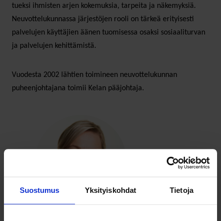
tueksi ihmisten arjen kokemuksia, tarpeita ja näkemyksiä.
Neuvottelukunnassa järjestöjen rooli on tärkeä erityisesti
palvelujen käyttäjien äänen tuomisessa osaksi sosiaaliturvan
ja palvelujen kehittämistä.
Vuodesta 2002 lähtien toimineen neuvottelukunnan
puheenjohtajana toimii Kelan pääjohtaja.
Suostumus
Yksityiskohdat
Tietoja
Anne Perälahti