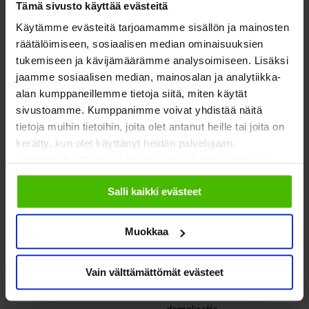
Tämä sivusto käyttää evästeitä
edunvalvontapäällikkö
Käytämme evästeitä tarjoamamme sisällön ja mainosten
anne.peralahti@soste.fi
räätälöimiseen, sosiaalisen median ominaisuuksien
AnnePeralahti
tukemiseen ja kävijämäärämme analysoimiseen. Lisäksi
jaamme sosiaalisen median, mainosalan ja analytiikka-
alan kumppaneillemme tietoja siitä, miten käytät
sivustoamme. Kumppanimme voivat yhdistää näitä
SOSTE Suomen sosiaali ja terveys ry
tietoja muihin tietoihin, joita olet antanut heille tai joita on
Yliopistonkatu 5
kerätty, kun olet käyttänyt heidän palvelujaan.
Faceboo
Twitte
Valitsemalla "Yksityiskohdat" voit vaikuttaa sallimiisi
00100 Helsinki
evästeisiin.
Salli kaikki evästeet
Muokkaa
Meistä
Vaikuttaminen
Vain välttämättömät evästeet
Tietoa Sostesta
Kansalaisyhteiskunta ja