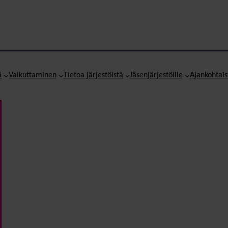
ä
Vaikuttaminen
Tietoa järjestöistä
Jäsenjärjestöille
Ajankohtais