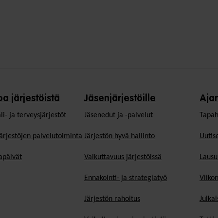
oa järjestöistä
Jäsenjärjestöille
Aja
li- ja terveysjärjestöt
Jäsen­edut ja -palvelut
Tapah
ärjestöjen palvelutoiminta
Järjestön hyvä hallinto
Uutise
päivät
Vaikuttavuus järjestöissä
Lausu
Ennakointi- ja strategiatyö
Viiko
Järjestön rahoitus
Julkai