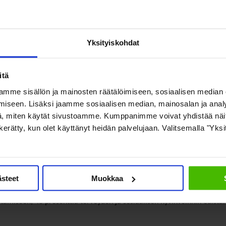
ten yleishyödyllisten kohteiden rahoitus turvataan. Paras keino on ar
isesti. Arpajaisveron tuotto on nyt noin 200 miljoonaa valtiolle, eli
Yksityiskohdat
rosentista 12 prosenttiin, muistuttaa
Allianssin
toiminnanjohtaja
Ann
itiikassa on syytä kiinnittää huomiota erityisesti Veikkauksen kykyyn k
itä
kohteisiin ja rahapeliongelmia voidaan hillitä tehokkaasti. Veikkauksen
mme sisällön ja mainosten räätälöimiseen, sosiaalisen median
.
iseen. Lisäksi jaamme sosiaalisen median, mainosalan ja analy
, miten käytät sivustoamme. Kumppanimme voivat yhdistää näitä t
on kerätty, kun olet käyttänyt heidän palvelujaan. Valitsemalla "Yks
in ei ole väliä, kuinka hienot pelihaittojen torjuntakeinot Veikkaukse
alikaudella. Tarvitaan valtion ja peliyhtiön yhteinen pelikirja siitä, m
tusjohtaja
Mikko Salonen
kiteyttää järjestöjen ajattelua.
ästeet
Muokkaa
iljardi euroa vuodessa. Rahapelien tuotto käytetään yleishyödyllisiin t
istämiseen, 43 prosenttia terveyden ja sosiaalisen hyvinvoinnin edistä