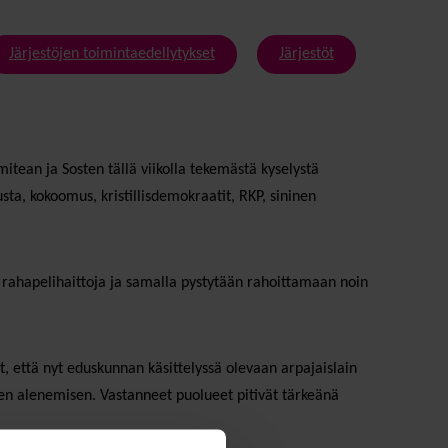
Järjestöjen toimintaedellytykset
Järjestöt
itean ja Sosten tällä viikolla tekemästä kyselystä
sta, kokoomus, kristillisdemokraatit, RKP, sininen
n rahapelihaittoja ja samalla pystytään rahoittamaan noin
, että nyt eduskunnan käsittelyssä olevaan arpajaislain
sen alenemisen. Vastanneet puolueet pitivät tärkeänä