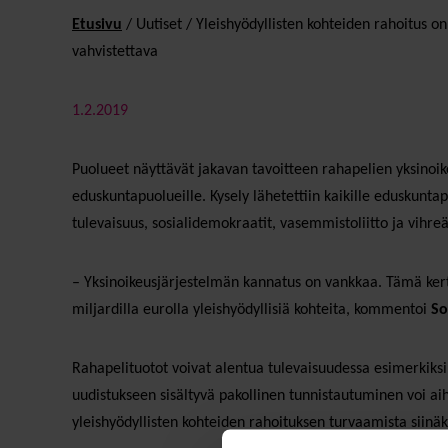
Etusivu
/
Uutiset
/
Yleishyödyllisten kohteiden rahoitus 
vahvistettava
1.2.2019
Puolueet näyttävät jakavan tavoitteen rahapelien yksinoik
eduskuntapuolueille. Kysely lähetettiin kaikille eduskuntap
tulevaisuus, sosialidemokraatit, vasemmistoliitto ja vihreä
– Yksinoikeusjärjestelmän kannatus on vankkaa. Tämä kerto
miljardilla eurolla yleishyödyllisiä kohteita, kommentoi
So
Rahapelituotot voivat alentua tulevaisuudessa esimerkiksi
uudistukseen sisältyvä pakollinen tunnistautuminen voi a
yleishyödyllisten kohteiden rahoituksen turvaamista siinäk