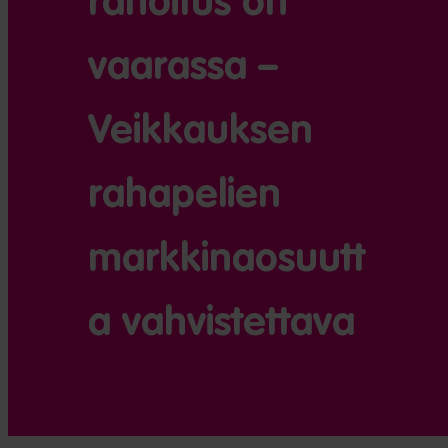
rahoitus on
vaarassa –
Veikkauksen
rahapelien
markkinaosuutt
a vahvistettava