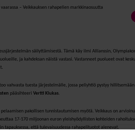
on vaarassa – Veikkauksen rahapelien markkinaosuutta
eusjärjestelmän säilyttämisestä. Tämä käy ilmi Allianssin, Olympiakom
uolueille, ja kahdeksan näistä vastasi. Vastanneet puolueet ovat kesku
t.
o vahvasta tuesta järjestelmälle, jossa peliyhtiö pystyy hillitsemää
sten
pääsihteeri
Vertti Kiukas
.
 pelaamisen pakollisen tunnistautumisen myötä. Veikkaus on arvioinut
iheuttaa 17-170 miljoonan euron yleishyödyllisten kohteiden rahoituk
in tapauksessa, että tulevaisuudessa rahapelituotot alenevat.