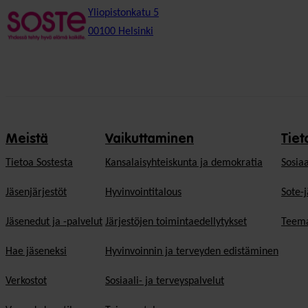
Yliopistonkatu 5
00100 Helsinki
Meistä
Vaikuttaminen
Tiet
Tietoa Sostesta
Kansalaisyhteiskunta ja demokratia
Sosiaa
Jäsenjärjestöt
Hyvinvointitalous
Sote-j
Jäsenedut ja -palvelut
Järjestöjen toimintaedellytykset
Teema
Hae jäseneksi
Hyvinvoinnin ja terveyden edistäminen
Verkostot
Sosiaali- ja terveyspalvelut