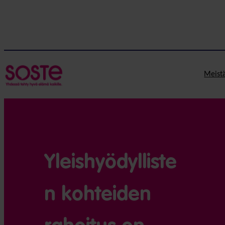
Meist
Yleishyödylliste
n kohteiden