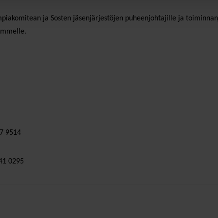
Olympiakomitean ja Sosten jäsenjärjestöjen puheenjohtajille ja toiminnan
lammelle.
87 9514
541 0295