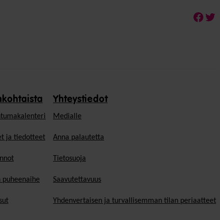
Face
Twi
nkohtaista
Yhteystiedot
tumakalenteri
Medialle
t ja tiedotteet
Anna palautetta
nnot
Tietosuoja
n puheenaihe
Saavutettavuus
sut
Yhdenvertaisen ja turvallisemman tilan periaatteet