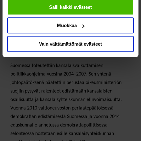
evästeisiin.
elinvoimaisuudesta. Esimerkiksi äänestysaktiivisuuden
Salli kaikki evästeet
lasku on ollut yleislänsimainen trendi. Yhteisöllisyyden ja
sosiaalisen pääoman rapautumisella on nähty olevan
Muokkaa
merkittäviä yhteiskunnallisia ja yksilötason vaikutuksia.
Vain välttämättömät evästeet
Suomessa toteutettiin kansalaisvaikuttamisen
politiikkaohjelma vuosina 2004–2007. Sen yhtenä
johtopäätöksenä päätettiin perustaa oikeusministeriön
suojiin pysyvät rakenteet edistämään kansalaisten
osallisuutta ja kansalaisyhteiskunnan elinvoimaisuutta.
Vuonna 2010 valtioneuvoston periaatepäätöksessä
demokratian edistämisestä Suomessa ja vuonna 2014
eduskunnalle annetussa demokratiapoliittisessa
selonteossa nostetaan esille kansalaisyhteiskunnan