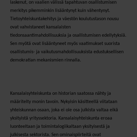
laskenut, on vaalien välissä tapahtuvan osallistumisen
merkitys pikemminkin lisääntynyt kuin vähentynyt.
Tietoyhteiskuntakehitys ja väestön koulutustason nousu
ovat vahvistaneet kansalaisten
tiedonsaantimahdollisuuksia ja osallistumisen edellytyksiä.
Sen myötä ovat lisääntyneet myös vaatimukset suorista
osallistumis- ja vaikutusmahdollisuuksista edustuksellisen
demokratian mekanismien rinnalla.
Kansalaisyhteiskunta on historian saatossa nähty ja
määritelty monin tavoin. Nykyisin käsitteellä viitataan
yhteiskunnan osaan, joka ei ole osa julkista valtaa eikä
yksityistä yrityssektoria. Kansalaisyhteiskunta eroaa
luonteeltaan ja toimintalogiikaltaan yksityisestä ja
julkisesta sektorista. Sen ominaispiirteitä ovat