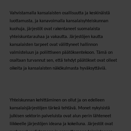
Vahvistamalla kansalaisten osallisuutta ja keskinäistä
luottamusta, ja kanavoimalla kansalaisyhteiskunnan
kuohuja, järjestöt ovat rakentaneet suomalaista
yhteiskuntarauhaa ja vakautta. Järjestöjen kautta
kansalaisten tarpeet ovat välittyneet hallinnon
valmisteluun ja poliittiseen päätöksentekoon. Tämä on
osaltaan turvannut sen, että tehdyt päätökset ovat olleet
oikeita ja kansalaisten näkökulmasta hyväksyttäviä.
Yhteiskunnan kehittäminen on ollut ja on edelleen
kansalaisjärjestöjen tärkeä tehtävä. Monet nykyisistä
julkisen sektorin palveluista ovat alun perin lähteneet
liikkeelle järjestöjen ideana ja kokeiluna. Järjestöt ovat