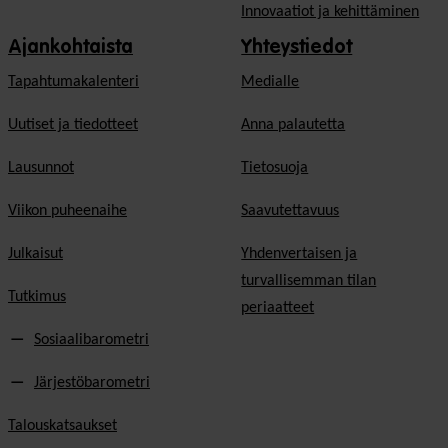
Innovaatiot ja kehittäminen
Ajankohtaista
Yhteystiedot
Tapahtumakalenteri
Medialle
Uutiset ja tiedotteet
Anna palautetta
Lausunnot
Tietosuoja
Viikon puheenaihe
Saavutettavuus
Julkaisut
Yhdenvertaisen ja
turvallisemman tilan
Tutkimus
periaatteet
Sosiaalibarometri
Järjestöbarometri
Talouskatsaukset