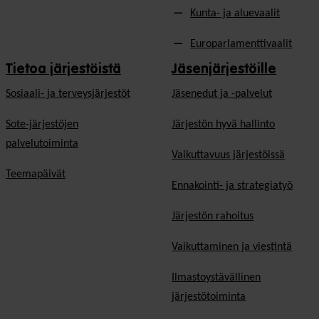
Kunta- ja aluevaalit
Europarlamenttivaalit
Tietoa järjestöistä
Jäsenjärjestöille
Sosiaali- ja terveysjärjestöt
Jäsen­edut ja -palvelut
Sote-järjestöjen
Järjestön hyvä hallinto
palvelutoiminta
Vaikuttavuus järjestöissä
Teemapäivät
Ennakointi- ja strategiatyö
Järjestön rahoitus
Vaikuttaminen ja viestintä
Ilmastoystävällinen
järjestötoiminta