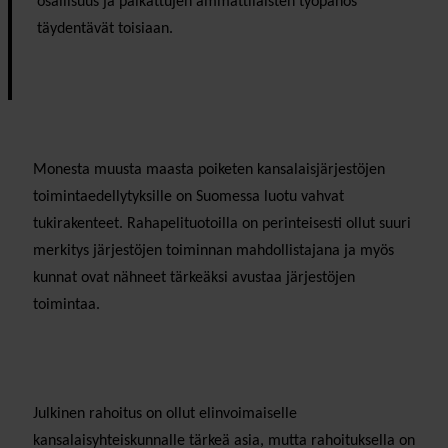
osallisuus ja palkattujen ammattilaisten työpanos
täydentävät toisiaan.
Monesta muusta maasta poiketen kansalaisjärjestöjen
toimintaedellytyksille on Suomessa luotu vahvat
tukirakenteet. Rahapelituotoilla on perinteisesti ollut suuri
merkitys järjestöjen toiminnan mahdollistajana ja myös
kunnat ovat nähneet tärkeäksi avustaa järjestöjen
toimintaa.
Julkinen rahoitus on ollut elinvoimaiselle
kansalaisyhteiskunnalle tärkeä asia, mutta rahoituksella on