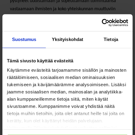
pystyneet uudistamaan ja sopeuttamaan toimintaansa
vastaamaan ihmisten ja koko yhteiskunnan muuttuviin
tarpeisiin. Kansalaisyhteiskunnan toiminnassa
ammattilaisuus ja vapaaehtoisuus toteutuvat rinnakkain,
toisiaan täydentäen.
Suostumus
Yksityiskohdat
Tietoja
Tämä sivusto käyttää evästeitä
Julkisen ja yksityisen
Käytämme evästeitä tarjoamamme sisällön ja mainosten
räätälöimiseen, sosiaalisen median ominaisuuksien
sektorin puserruksessa
tukemiseen ja kävijämäärämme analysoimiseen. Lisäksi
jaamme sosiaalisen median, mainosalan ja analytiikka-
alan kumppaneillemme tietoja siitä, miten käytät
sivustoamme. Kumppanimme voivat yhdistää näitä
tietoja muihin tietoihin, joita olet antanut heille tai joita on
Suomessa, kuten muuallakin läntisessä maailmassa, on
kerätty, kun olet käyttänyt heidän palvelujaan.
tällä vuosituhannella herätty kantamaan huolta
Valitsemalla "Yksityiskohdat" voit vaikuttaa sallimiisi
demokratian tulevaisuudesta ja kansalaisyhteiskunnan