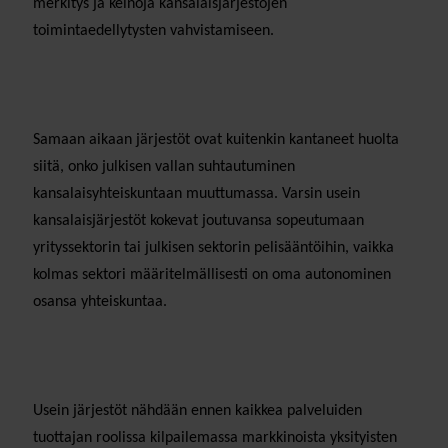
merkitys ja keinoja kansalaisjärjestöjen
toimintaedellytysten vahvistamiseen.
Samaan aikaan järjestöt ovat kuitenkin kantaneet huolta
siitä, onko julkisen vallan suhtautuminen
kansalaisyhteiskuntaan muuttumassa. Varsin usein
kansalaisjärjestöt kokevat joutuvansa sopeutumaan
yrityssektorin tai julkisen sektorin pelisääntöihin, vaikka
kolmas sektori määritelmällisesti on oma autonominen
osansa yhteiskuntaa.
Usein järjestöt nähdään ennen kaikkea palveluiden
tuottajan roolissa kilpailemassa markkinoista yksityisten