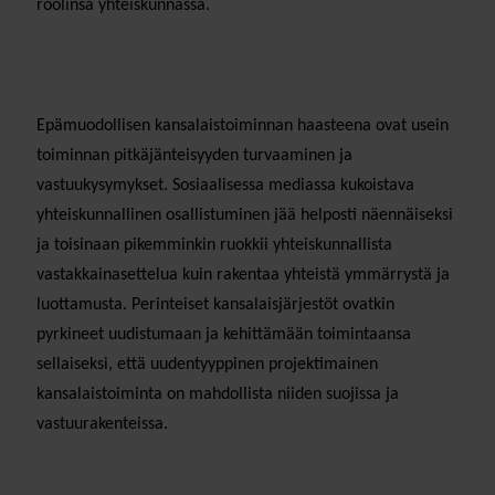
roolinsa yhteiskunnassa.
Epämuodollisen kansalaistoiminnan haasteena ovat usein
toiminnan pitkäjänteisyyden turvaaminen ja
vastuukysymykset. Sosiaalisessa mediassa kukoistava
yhteiskunnallinen osallistuminen jää helposti näennäiseksi
ja toisinaan pikemminkin ruokkii yhteiskunnallista
vastakkainasettelua kuin rakentaa yhteistä ymmärrystä ja
luottamusta. Perinteiset kansalaisjärjestöt ovatkin
pyrkineet uudistumaan ja kehittämään toimintaansa
sellaiseksi, että uudentyyppinen projektimainen
kansalaistoiminta on mahdollista niiden suojissa ja
vastuurakenteissa.