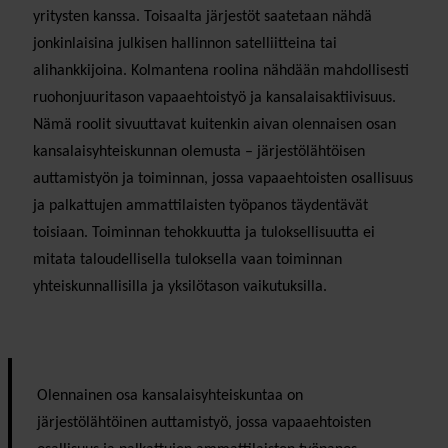
yritysten kanssa. Toisaalta järjestöt saatetaan nähdä
jonkinlaisina julkisen hallinnon satelliitteina tai
alihankkijoina. Kolmantena roolina nähdään mahdollisesti
ruohonjuuritason vapaaehtoistyö ja kansalaisaktiivisuus.
Nämä roolit sivuuttavat kuitenkin aivan olennaisen osan
kansalaisyhteiskunnan olemusta – järjestölähtöisen
auttamistyön ja toiminnan, jossa vapaaehtoisten osallisuus
ja palkattujen ammattilaisten työpanos täydentävät
toisiaan. Toiminnan tehokkuutta ja tuloksellisuutta ei
mitata taloudellisella tuloksella vaan toiminnan
yhteiskunnallisilla ja yksilötason vaikutuksilla.
Olennainen osa kansalaisyhteiskuntaa on
järjestölähtöinen auttamistyö, jossa vapaaehtoisten