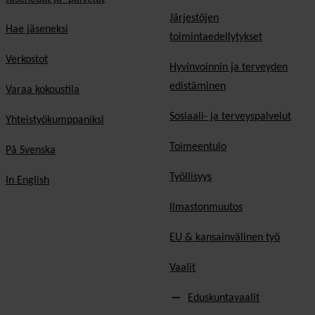
Järjestöjen
Hae jäseneksi
toimintaedellytykset
Verkostot
Hyvinvoinnin ja terveyden
edistäminen
Varaa kokoustila
Sosiaali- ja terveyspalvelut
Yhteistyökumppaniksi
Toimeentulo
På Svenska
Työllisyys
In English
Ilmastonmuutos
EU & kansainvälinen työ
Vaalit
Eduskuntavaalit