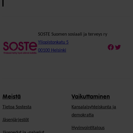
SOSTE Suomen sosiaali ja terveys ry
Yliopistonkatu 5
Faceboo
Twitte
00100 Helsinki
Meistä
Vaikuttaminen
Tietoa Sostesta
Kansalaisyhteiskunta ja
demokratia
Jäsenjärjestöt
Hyvinvointitalous
Jäsenedut ja -palvelut