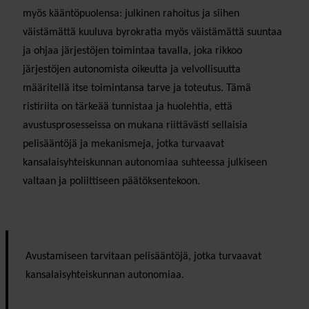
myös kääntöpuolensa: julkinen rahoitus ja siihen
väistämättä kuuluva byrokratia myös väistämättä suuntaa
ja ohjaa järjestöjen toimintaa tavalla, joka rikkoo
järjestöjen autonomista oikeutta ja velvollisuutta
määritellä itse toimintansa tarve ja toteutus. Tämä
ristiriita on tärkeää tunnistaa ja huolehtia, että
avustusprosesseissa on mukana riittävästi sellaisia
pelisääntöjä ja mekanismeja, jotka turvaavat
kansalaisyhteiskunnan autonomiaa suhteessa julkiseen
valtaan ja poliittiseen päätöksentekoon.
Avustamiseen tarvitaan pelisääntöjä, jotka turvaavat
kansalaisyhteiskunnan autonomiaa.