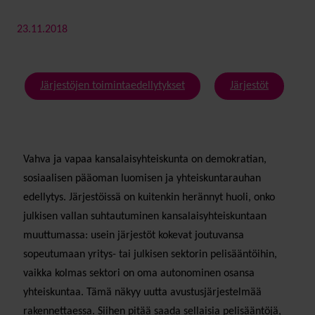
23.11.2018
Järjestöjen toimintaedellytykset
Järjestöt
Vahva ja vapaa kansalaisyhteiskunta on demokratian,
sosiaalisen pääoman luomisen ja yhteiskuntarauhan
edellytys. Järjestöissä on kuitenkin herännyt huoli, onko
julkisen vallan suhtautuminen kansalaisyhteiskuntaan
muuttumassa: usein järjestöt kokevat joutuvansa
sopeutumaan yritys- tai julkisen sektorin pelisääntöihin,
vaikka kolmas sektori on oma autonominen osansa
yhteiskuntaa. Tämä näkyy uutta avustusjärjestelmää
rakennettaessa. Siihen pitää saada sellaisia pelisääntöjä,