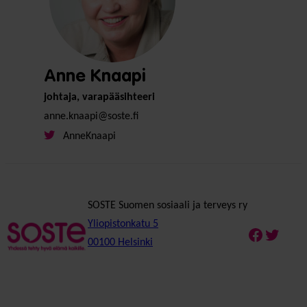
Anne Knaapi
johtaja, varapääsihteeri
anne.knaapi@soste.fi
AnneKnaapi
SOSTE Suomen sosiaali ja terveys ry
Yliopistonkatu 5
Faceboo
Twitte
00100 Helsinki