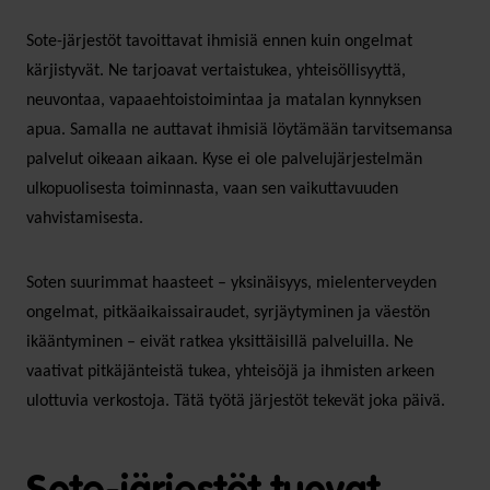
Sote-järjestöt tavoittavat ihmisiä ennen kuin ongelmat
kärjistyvät. Ne tarjoavat vertaistukea, yhteisöllisyyttä,
neuvontaa, vapaaehtoistoimintaa ja matalan kynnyksen
apua. Samalla ne auttavat ihmisiä löytämään tarvitsemansa
palvelut oikeaan aikaan. Kyse ei ole palvelujärjestelmän
ulkopuolisesta toiminnasta, vaan sen vaikuttavuuden
vahvistamisesta.
Soten suurimmat haasteet – yksinäisyys, mielenterveyden
ongelmat, pitkäaikaissairaudet, syrjäytyminen ja väestön
ikääntyminen – eivät ratkea yksittäisillä palveluilla. Ne
vaativat pitkäjänteistä tukea, yhteisöjä ja ihmisten arkeen
ulottuvia verkostoja. Tätä työtä järjestöt tekevät joka päivä.