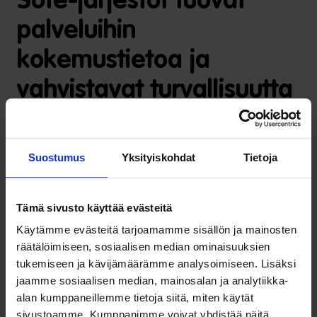
Sote-järjestöt tuovat
palveluihin
kokemustietoa ja
vahvistavat turvallisuutta
Järjestöt tuovat myös palvelujärjestelmään tietoa, jota
mikään tietojärjestelmä ei tuota: kokemustietoa siitä, tuliko
Suostumus
Yksityiskohdat
Tietoja
ihminen autetuksi, saiko hän tarvitsemansa tuen ja vastasiko
palvelu todelliseen tarpeeseen. Tämä tieto on arvokasta
Tämä sivusto käyttää evästeitä
soten vaikuttavuuden ja tuottavuuden kehittämisessä.
Käytämme evästeitä tarjoamamme sisällön ja mainosten
räätälöimiseen, sosiaalisen median ominaisuuksien
Samalla järjestöt vahvistavat turvallisuutta. Turvallisuus ei
tukemiseen ja kävijämäärämme analysoimiseen. Lisäksi
synny vain viranomaistoiminnasta, vaan myös
jaamme sosiaalisen median, mainosalan ja analytiikka-
luottamuksesta, osallisuudesta ja siitä, ettei ihminen jää
alan kumppaneillemme tietoja siitä, miten käytät
yksin. Sote-järjestöt rakentavat tätä inhimillistä turvallisuutta
sivustoamme. Kumppanimme voivat yhdistää näitä