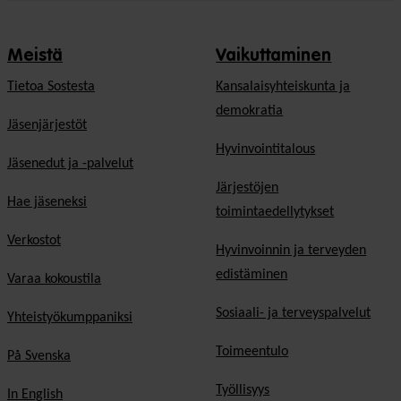
Meistä
Vaikuttaminen
Tietoa Sostesta
Kansalaisyhteiskunta ja
demokratia
Jäsenjärjestöt
Hyvinvointitalous
Jäsenedut ja -palvelut
Järjestöjen
Hae jäseneksi
toimintaedellytykset
Verkostot
Hyvinvoinnin ja terveyden
edistäminen
Varaa kokoustila
Sosiaali- ja terveyspalvelut
Yhteistyökumppaniksi
Toimeentulo
På Svenska
Työllisyys
In English