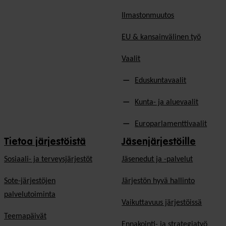
Ilmastonmuutos
EU & kansainvälinen työ
Vaalit
Eduskuntavaalit
Kunta- ja aluevaalit
Europarlamenttivaalit
Tietoa järjestöistä
Jäsenjärjestöille
Sosiaali- ja terveysjärjestöt
Jäsen­edut ja -palvelut
Sote-järjestöjen
Järjestön hyvä hallinto
palvelutoiminta
Vaikuttavuus järjestöissä
Teemapäivät
Ennakointi- ja strategiatyö