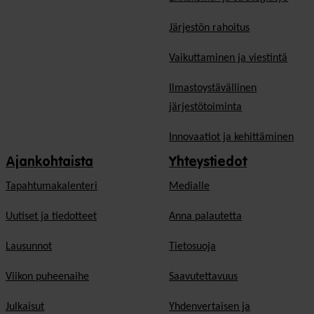
Järjestön rahoitus
Vaikuttaminen ja viestintä
Ilmastoystävällinen
järjestötoiminta
Innovaatiot ja kehittäminen
Ajankohtaista
Yhteystiedot
Tapahtumakalenteri
Medialle
Uutiset ja tiedotteet
Anna palautetta
Lausunnot
Tietosuoja
Viikon puheenaihe
Saavutettavuus
Julkaisut
Yhdenvertaisen ja