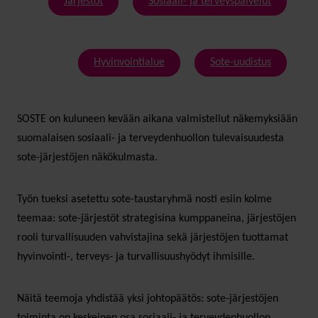
Järjestöt
Sosiaali- ja terveyspalvelut
Hyvinvointialue
Sote-uudistus
SOSTE on kuluneen kevään aikana valmistellut näkemyksiään
suomalaisen sosiaali- ja terveydenhuollon tulevaisuudesta
sote-järjestöjen näkökulmasta.
Työn tueksi asetettu sote-taustaryhmä nosti esiin kolme
teemaa: sote-järjestöt strategisina kumppaneina, järjestöjen
rooli turvallisuuden vahvistajina sekä järjestöjen tuottamat
hyvinvointi-, terveys- ja turvallisuushyödyt ihmisille.
Näitä teemoja yhdistää yksi johtopäätös: sote-järjestöjen
toiminta on keskeinen osa sosiaali- ja terveydenhuollon